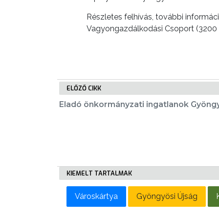
LAKOSSÁGI
Részletes felhívás, további informá
INFORMÁCIÓK
Vagyongazdálkodási Csoport (3200 G
HASZNOS
KVÍZ
ELŐZŐ CIKK
Eladó önkormányzati ingatlanok Gyöng
A
VÁROS
PÉNZÜGYEI
KIEMELT TARTALMAK
KÖLTSÉGVETÉSI
Városkártya
Gyöngyösi Újság
RENDELETEK