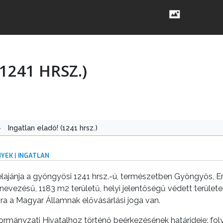
1241 HRSZ.)
>
Ingatlan eladó! (1241 hrsz.)
NYEK
|
INGATLAN
jánja a gyöngyösi 1241 hrsz.-ú, természetben Gyöngyös, Erzs
nevezésű, 1183 m2 területű, helyi jelentőségű védett területe
nra a Magyar Államnak elővásárlási joga van.
mányzati Hivatalhoz történő beérkezésének határideje: fo