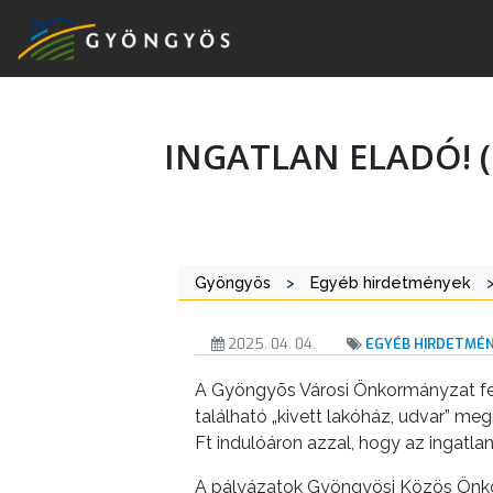
INGATLAN ELADÓ! (
A
VÁROS
KIEMELT
Gyöngyös
>
Egyéb hirdetmények
LÁTVÁNYOSSÁGOK
GYÖNGYÖS
2025. 04. 04.
EGYÉB HIRDETMÉ
VÁROS
A Gyöngyõs Városi Önkormányzat fela
ÉRTÉKTÁRA
található „kivett lakóház, udvar” meg
Ft indulóáron azzal, hogy az ingatla
VÁROSUNKRÓL
A pályázatok Gyöngyösi Közös Önkor