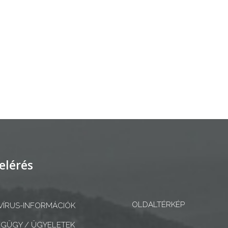
elérés
OLDALTÉRKÉP
ÍRUS-INFORMÁCIÓK
GÜGY / ÜGYELETEK