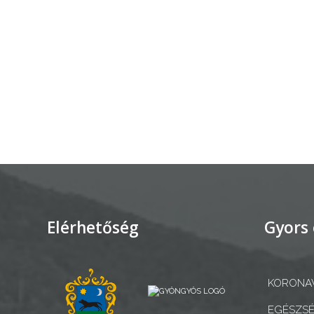
AZ
ÉPÜLŐ
VÁROS
FEJLESZTÉSEK
KÖRNYEZETVÉDELEM
TELEPÜLÉSRENDEZÉS
Elérhetőség
Gyors 
STRATÉGIÁK
ÉS
KONCEPCIÓK
KORONAV
EGÉSZSÉ