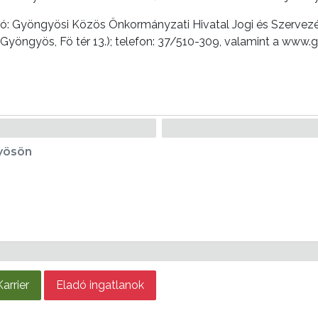
ció: Gyöngyösi Közös Önkormányzati Hivatal Jogi és Szervezé
yöngyös, Fö tér 13.); telefon: 37/510-309, valamint a www.
yösön
Karrier
Eladó ingatlanok