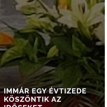
TESTÜLET
A
VÁROSRENDÉSZET
TÁJÉKOZTATÓK
ÁTLÁTHATÓSÁG
AZ
ÖNKORMÁNYZATI
CÉGEK
ÉS
INTÉZMÉNYEK
IMMÁR EGY ÉVTIZEDE
NYOMTATVÁNYOK
KÖSZÖNTIK AZ
E-