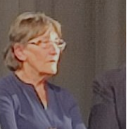
A
VÁROS
PÉNZÜGYEI
KÖLTSÉGVETÉSI
RENDELETEK