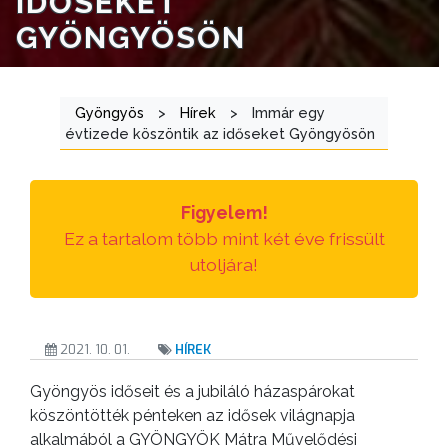
IDŐSEKET
ÜGYINTÉZÉS
GYÖNGYÖSÖN
TESTÜLETI
ANYAGOK
Gyöngyös
>
Hírek
>
Immár egy
évtizede köszöntik az időseket Gyöngyösön
KISTÉRSÉG
GEOTERM-
Figyelem!
GYÖNGYÖS
Ez a tartalom több mint két éve frissült
utoljára!
2021. 10. 01.
HÍREK
Gyöngyös időseit és a jubiláló házaspárokat
köszöntötték pénteken az idősek világnapja
alkalmából a GYÖNGYÖK Mátra Művelődési