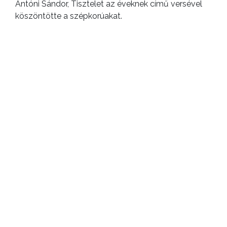
Antóni Sándor, Tisztelet az éveknek című versével
köszöntötte a szépkorúakat.
ELŐZŐ CIKK
A kopóréteg építésével folytatódnak a
munkák a 24-esen
KÖVETKEZŐ CIKK
Különleges fejlesztőprogramot
használnak az egyik gyöngyösi
óvodában