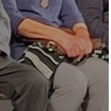
AZ
ÉPÜLŐ
VÁROS
FEJLESZTÉSEK
KÖRNYEZETVÉDELEM
TELEPÜLÉSRENDEZÉS
STRATÉGIÁK
ÉS
KONCEPCIÓK