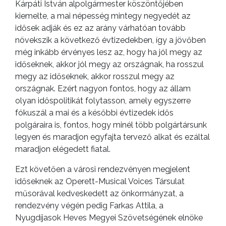
Kárpáti István alpolgármester köszöntőjében
kiemelte, a mai népesség mintegy negyedét az
idősek adják és ez az arány várhatóan tovább
növekszik a következő évtizedekben, így a jövőben
még inkább érvényes lesz az, hogy ha jól megy az
időseknek, akkor jól megy az országnak, ha rosszul
megy az időseknek, akkor rosszul megy az
országnak. Ezért nagyon fontos, hogy az állam
olyan időspolitikát folytasson, amely egyszerre
fókuszál a mai és a későbbi évtizedek idős
polgáraira is, fontos, hogy minél több polgártársunk
legyen és maradjon egyfajta tervező alkat és ezáltal
maradjon elégedett fiatal.
Ezt követően a városi rendezvényen megjelent
időseknek az Operett-Musical Voices Társulat
műsorával kedveskedett az önkormányzat, a
rendezvény végén pedig Farkas Attila, a
Nyugdíjasok Heves Megyei Szövetségének elnöke