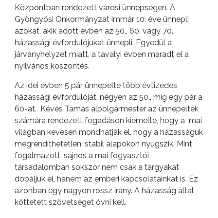
Központban rendezett városi ünnepségen. A
Gyöngyösi Önkormányzat immár 10. éve ünnepli
azokat, akik adott évben az 50., 60. vagy 70.
házassági évfordulójukat ünnepli. Egyedül a
járványhelyzet miatt, a tavalyi évben maradt el a
nyilvános köszöntés.
Az idei évben 5 pár ünnepelte több évtizedes
házassági évfordulóját, négyen az 50., míg egy pár a
60-at. Kévés Tamás alpolgármester az ünnepeltek
számára rendezett fogadáson kiemelte, hogy a mai
világban kevesen mondhatják el, hogy a házasságuk
megrendíthetetlen, stabil alapokon nyugszik. Mint
fogalmazott, sajnos a mai fogyasztói
társadalomban sokszor nem csak a tárgyakat
dobáljuk el, hanem az emberi kapcsolatainkat is. Ez
azonban egy nagyon rossz irány. A házasság által
köttetett szövetséget óvni kell.