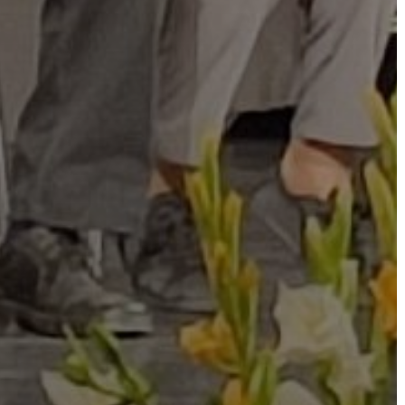
BEJELENTŐ
VÁROSHÁZA
AZ
ÖNKORMÁNYZAT
A
KÉPVISELŐ-