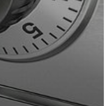
VÁROSHÁZA
AZ
ÖNKORMÁNYZAT
A
KÉPVISELŐ-
TESTÜLET
A
VÁROSRENDÉSZET