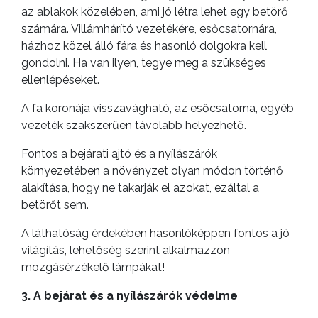
az ablakok közelében, ami jó létra lehet egy betörő
számára. Villámhárító vezetékére, esőcsatornára,
házhoz közel álló fára és hasonló dolgokra kell
gondolni. Ha van ilyen, tegye meg a szükséges
ellenlépéseket.
A fa koronája visszavágható, az esőcsatorna, egyéb
vezeték szakszerűen távolabb helyezhető.
Fontos a bejárati ajtó és a nyílászárók
környezetében a növényzet olyan módon történő
alakítása, hogy ne takarják el azokat, ezáltal a
betörőt sem.
A láthatóság érdekében hasonlóképpen fontos a jó
világítás, lehetőség szerint alkalmazzon
mozgásérzékelő lámpákat!
3. A bejárat és a nyílászárók védelme