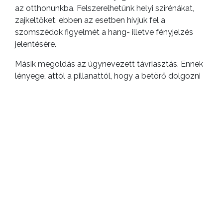
az otthonunkba. Felszerelhetünk helyi szirénákat,
zajkeltőket, ebben az esetben hívjuk fel a
szomszédok figyelmét a hang- illetve fényjelzés
jelentésére.
Másik megoldás az úgynevezett távriasztás. Ennek
lényege, attól a pillanattól, hogy a betörő dolgozni
kezd, az otthonunktól távolabb egy erre
szakosodott központ észleli a behatolást, és
azonnal riaszt, értesíti a tulajdonost, a helyszínre
küldi az embereit, illetve a rendőrséget.
5. Az otthon tárolt értékek biztonsága
Ha nem muszáj, ne tároljon otthon nagy
mennyiségű készpénzt, nagy értékű, nem
mindennap használatos ékszereket, kötvényeket,
stb. Bízza ezt bankra! Ha mégis, alkalmazzon az
értékek őrzésére széfet. És ami ehhez kapcsolódóan