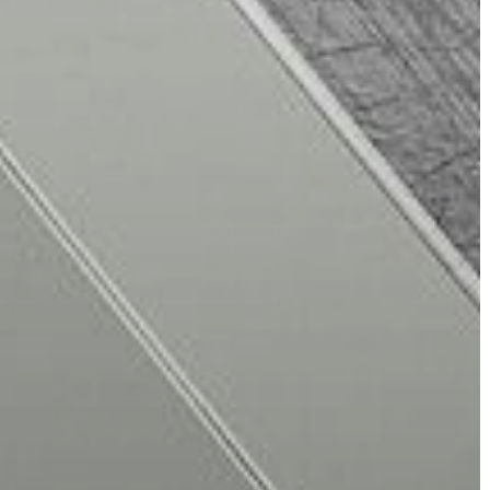
A
VÁROS
PÉNZÜGYEI
KÖLTSÉGVETÉSI
RENDELETEK