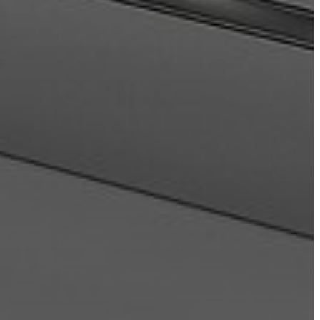
TÁJÉKOZTATÓK
ÁTLÁTHATÓSÁG
AZ
ÖNKORMÁNYZATI
CÉGEK
ÉS
INTÉZMÉNYEK
NYOMTATVÁNYOK
E-
ÜGYINTÉZÉS
TESTÜLETI
ANYAGOK