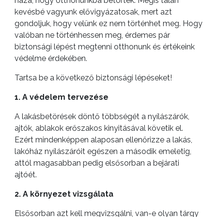
haza, hogy otthonunkba betörtek. Mégis talán
kevésbé vagyunk elővigyázatosak, mert azt
gondoljuk, hogy velünk ez nem történhet meg. Hogy
valóban ne történhessen meg, érdemes pár
biztonsági lépést megtenni otthonunk és értékeink
védelme érdekében.
Tartsa be a következő biztonsági lépéseket!
1. A védelem tervezése
A lakásbetörések döntő többségét a nyílászárók,
ajtók, ablakok erőszakos kinyitásával követik el.
Ezért mindenképpen alaposan ellenőrizze a lakás,
lakóház nyílászáróit egészen a második emeletig,
attól magasabban pedig elsősorban a bejárati
ajtóét.
2. A környezet vizsgálata
Elsősorban azt kell megvizsgálni, van-e olyan tárgy