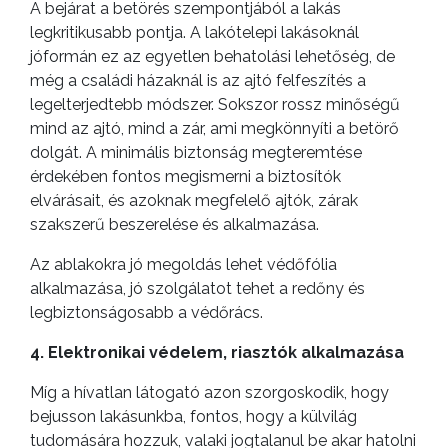
A bejárat a betörés szempontjából a lakás
legkritikusabb pontja. A lakótelepi lakásoknál
jóformán ez az egyetlen behatolási lehetőség, de
még a családi házaknál is az ajtó felfeszítés a
legelterjedtebb módszer. Sokszor rossz minőségű
mind az ajtó, mind a zár, ami megkönnyíti a betörő
dolgát. A minimális biztonság megteremtése
érdekében fontos megismerni a biztosítók
elvárásait, és azoknak megfelelő ajtók, zárak
szakszerű beszerelése és alkalmazása.
Az ablakokra jó megoldás lehet védőfólia
alkalmazása, jó szolgálatot tehet a redőny és
legbiztonságosabb a védőrács.
4. Elektronikai védelem, riasztók alkalmazása
Míg a hívatlan látogató azon szorgoskodik, hogy
bejusson lakásunkba, fontos, hogy a külvilág
tudomására hozzuk, valaki jogtalanul be akar hatolni