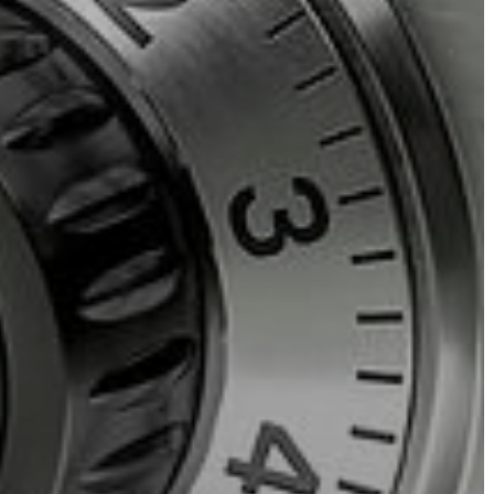
FEJLESZTÉSEK
KÖRNYEZETVÉDELEM
TELEPÜLÉSRENDEZÉS
STRATÉGIÁK
ÉS
KONCEPCIÓK
BEJELENTŐ