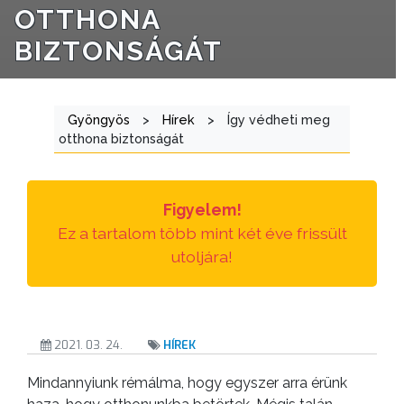
OTTHONA
BIZTONSÁGÁT
Gyöngyös
>
Hírek
>
Így védheti meg
otthona biztonságát
Figyelem!
Ez a tartalom több mint két éve frissült
utoljára!
2021. 03. 24.
HÍREK
Mindannyiunk rémálma, hogy egyszer arra érünk