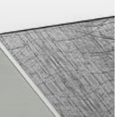
KIEMELT
LÁTVÁNYOSSÁGOK
GYÖNGYÖS
VÁROS
ÉRTÉKTÁRA
VÁROSUNKRÓL
LAKOSSÁGI
INFORMÁCIÓK
HASZNOS
KVÍZ