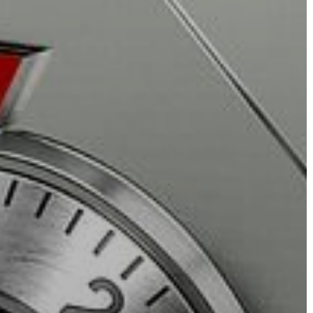
AZ
ÉPÜLŐ
VÁROS