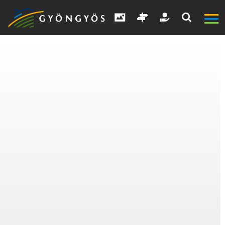
A
VÁROS