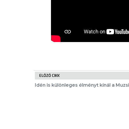
NYOMTATVÁNYOK
E-
ÜGYINTÉZÉS
TESTÜLETI
ANYAGOK
KISTÉRSÉG
ELŐZŐ CIKK
GEOTERM-
GYÖNGYÖS
Idén is különleges élményt kínál a Muzs
KIEMELT TARTALMAK