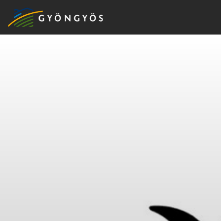
A
VÁROS
KIEMELT
LÁTVÁNYOSSÁGOK
GYÖNGYÖS
VÁROS
ÉRTÉKTÁRA