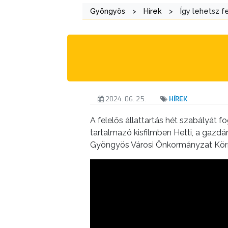
Gyöngyös
>
Hírek
>
Így lehetsz f
A
KÉPVISELŐ-
TESTÜLET
A
VÁROSRENDÉSZET
2024. 06. 25.
HÍREK
TÁJÉKOZTATÓK
A felelős állattartás hét szabályát 
tartalmazó kisfilmben Hetti, a gazdá
ÁTLÁTHATÓSÁG
Gyöngyös Városi Önkormányzat Körn
AZ
ÖNKORMÁNYZATI
CÉGEK
ÉS
INTÉZMÉNYEK