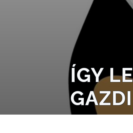
TELEPÜLÉSRENDEZÉS
STRATÉGIÁK
ÉS
KONCEPCIÓK
BEJELENTŐ
ÍGY L
GAZDI
VÁROSHÁZA
AZ
ÖNKORMÁNYZAT