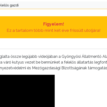
elelős gazdi
Figyelem!
Ez a tartalom több mint két éve frissült utoljára!
foglalta össze legújabb videójában a Gyöngyösi Állatmentő Al
ra váró kutyus vezet be bennünket a felelős állatartás legfon
yezetvédelmi és Mezőgazdasági Bizottságának támogatásá