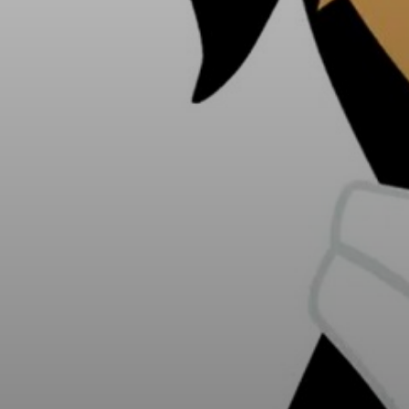
KÖLTSÉGVETÉSI
RENDELETEK
AZ
ÉPÜLŐ
VÁROS
FEJLESZTÉSEK
KÖRNYEZETVÉDELEM