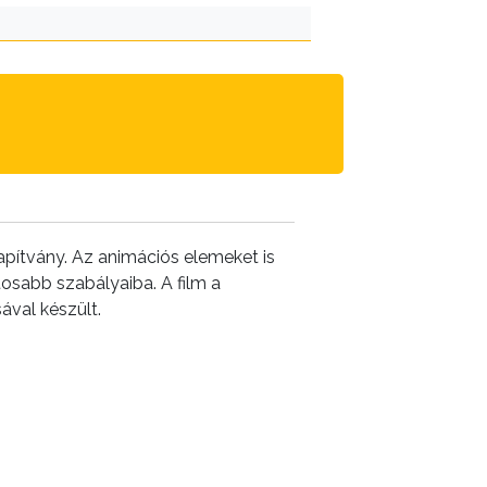
apítvány. Az animációs elemeket is
tosabb szabályaiba. A film a
val készült.