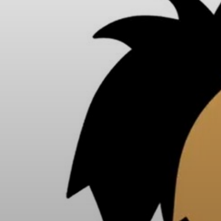
VÁROSUNKRÓL
LAKOSSÁGI
INFORMÁCIÓK
HASZNOS
KVÍZ
A
VÁROS
PÉNZÜGYEI