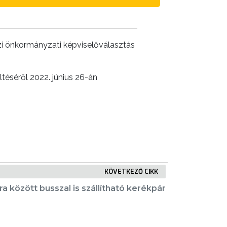
zi önkormányzati képviselőválasztás
éséről 2022. június 26-án
KÖVETKEZŐ CIKK
ra között busszal is szállítható kerékpár