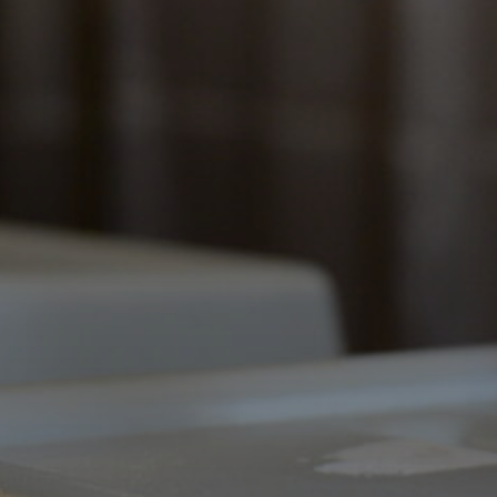
KÖLTSÉGVETÉSI
RENDELETEK
AZ
ÉPÜLŐ
VÁROS
FEJLESZTÉSEK
KÖRNYEZETVÉDELEM
TELEPÜLÉSRENDEZÉS