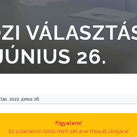
ZI VÁLASZTÁ
JÚNIUS 26.
tás: 2022. június 26.
Figyelem!
Ez a tartalom több mint két éve frissült utoljára!