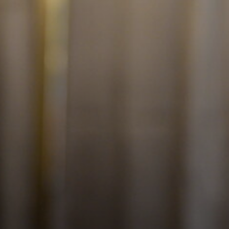
VÁROSUNKRÓL
LAKOSSÁGI
INFORMÁCIÓK
HASZNOS
KVÍZ
A
VÁROS
PÉNZÜGYEI