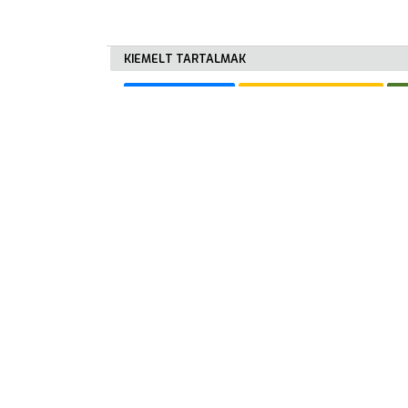
E-
ÜGYINTÉZÉS
KIEMELT TARTALMAK
TESTÜLETI
Városkártya
Gyöngyösi Újság
ANYAGOK
KISTÉRSÉG
GEOTERM-
GYÖNGYÖS