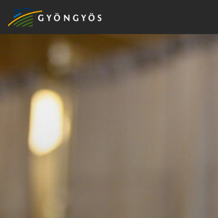
A
VÁROS
KIEMELT
LÁTVÁNYOSSÁGOK
GYÖNGYÖS
VÁROS
ÉRTÉKTÁRA