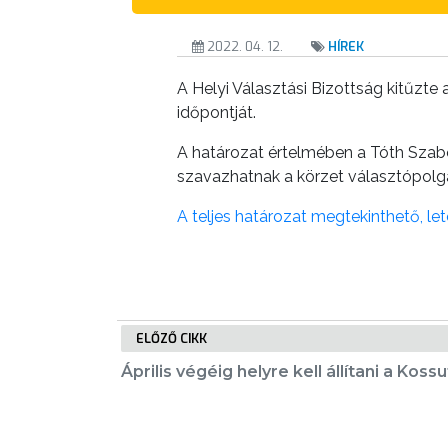
KÉPVISELŐ-
TESTÜLET
2022. 04. 12.
HÍREK
A
A Helyi Választási Bizottság kitűzt
időpontját.
VÁROSRENDÉSZET
A határozat értelmében a Tóth Szab
TÁJÉKOZTATÓK
szavazhatnak a körzet választópolgá
ÁTLÁTHATÓSÁG
A teljes határozat megtekinthető, let
AZ
ÖNKORMÁNYZATI
CÉGEK
ÉS
ELŐZŐ CIKK
INTÉZMÉNYEK
Április végéig helyre kell állítani a Kos
NYOMTATVÁNYOK