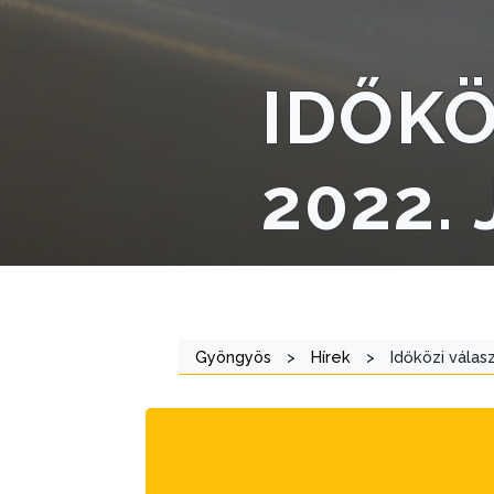
STRATÉGIÁK
ÉS
KONCEPCIÓK
IDŐKÖ
BEJELENTŐ
2022. 
VÁROSHÁZA
Gyöngyös
>
Hírek
>
Időközi válasz
AZ
ÖNKORMÁNYZAT
A