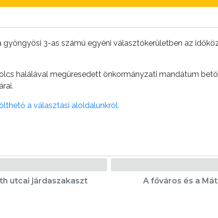
e a gyöngyösi 3-as számú egyéni választókerületben az időkö
olcs halálával megüresedett önkormányzati mandátum betölt
rai.
ölthető a választási aloldalunkról.
suth utcai járdaszakaszt
A főváros és a Mát