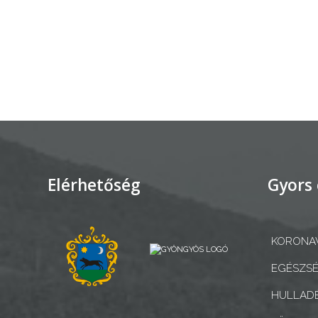
AZ
ÉPÜLŐ
VÁROS
FEJLESZTÉSEK
KÖRNYEZETVÉDELEM
Elérhetőség
Gyors 
TELEPÜLÉSRENDEZÉS
STRATÉGIÁK
KORONAV
ÉS
EGÉSZSÉ
KONCEPCIÓK
HULLADÉ
BEJELENTŐ