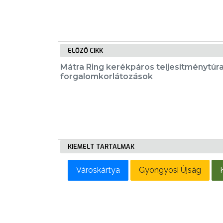
LAKOSSÁGI
INFORMÁCIÓK
HASZNOS
ELŐZŐ CIKK
Mátra Ring kerékpáros teljesítménytúra
KVÍZ
forgalomkorlátozások
A
VÁROS
KIEMELT TARTALMAK
PÉNZÜGYEI
Városkártya
Gyöngyösi Újság
KÖLTSÉGVETÉSI
RENDELETEK