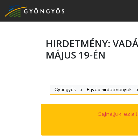
HIRDETMÉNY: VADÁ
A
MÁJUS 19-ÉN
VÁROS
KIEMELT
LÁTVÁNYOSSÁGOK
Gyöngyös
>
Egyéb hirdetmények
GYÖNGYÖS
VÁROS
ÉRTÉKTÁRA
Sajnáljuk, ez a
VÁROSUNKRÓL