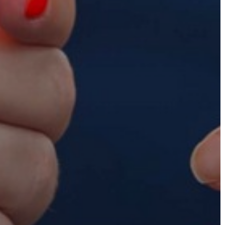
KÖRNYEZETVÉDELEM
TELEPÜLÉSRENDEZÉS
STRATÉGIÁK
ÉS
KONCEPCIÓK
BEJELENTŐ