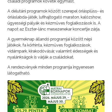
családi programok követik egymást.
A délutáni programok között szerepel óriásplüss- és
óriáslabda-játék, lufihajtogató maraton, kalózshow,
ügyességi pályák és kézműves foglalkozások is. A
napot az Eszter-lánc mesezenekar koncertje zárja.
A gyermeknap állandó programjai között népi
játékok, fa körhinta, kézműves foglalkozások,
vidámpark, kirakodóvásár, valamint édességek és
nyalánkságok is várják a családokat.
A rendezvények minden programja ingyenesen
látogatható.