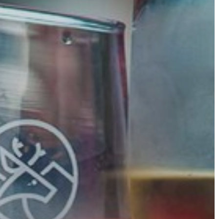
A
VÁROS
PÉNZÜGYEI
KÖLTSÉGVETÉSI
RENDELETEK