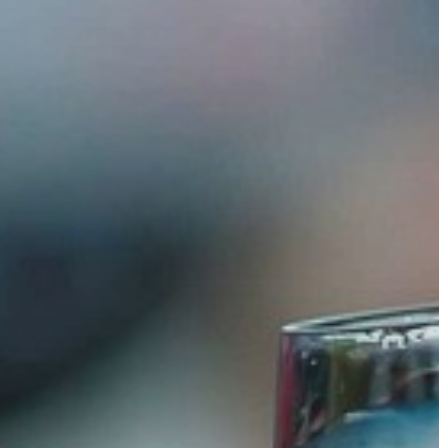
KIEMELT
LÁTVÁNYOSSÁGOK
GYÖNGYÖS
VÁROS
ÉRTÉKTÁRA
VÁROSUNKRÓL
LAKOSSÁGI
INFORMÁCIÓK
HASZNOS
KVÍZ