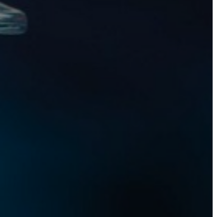
ÁTLÁTHATÓSÁG
AZ
ÖNKORMÁNYZATI
CÉGEK
ÉS
INTÉZMÉNYEK
NYOMTATVÁNYOK
E-
ÜGYINTÉZÉS
TESTÜLETI
ANYAGOK
KISTÉRSÉG