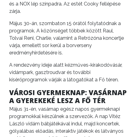
és a NOX lép színpadra. Az estét Cooky fellépése
zárja.
Május 30-án, szombaton 15 órától folytatódnak a
programok. A közönséget többek között Raul,
Tolvai Reni, Charlie, valamint a Retrózóna koncertje
várja, emellett sor kerül a borverseny
eredményhirdetésére is.
A rendezvény ideje alatt kézműves-kirakodóvásár,
vidámpark, gasztroudvar és további
kísérőprogramok várják a látogatókat a Fő téren.
VÁROSI GYERMEKNAP: VASÁRNAP
A GYEREKEKÉ LESZ A FŐ TÉR
Május 31-én, vasárnap egész napos gyermeknapi
programokkal készülnek a szervezők. A nap Vitéz
László vidám bábjátékával indul, majd koncertek,
gólyalábas előadás, interaktív játékok és látványos