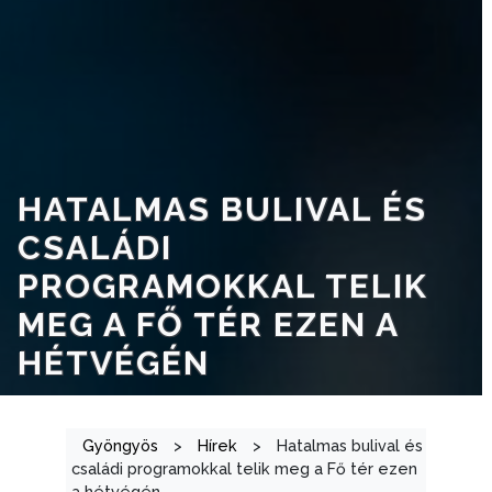
GEOTERM-
GYÖNGYÖS
HATALMAS BULIVAL ÉS
CSALÁDI
PROGRAMOKKAL TELIK
MEG A FŐ TÉR EZEN A
HÉTVÉGÉN
Gyöngyös
>
Hírek
>
Hatalmas bulival és
családi programokkal telik meg a Fő tér ezen
a hétvégén