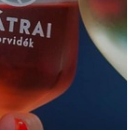
AZ
ÉPÜLŐ
VÁROS
FEJLESZTÉSEK