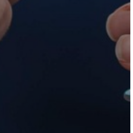
VÁROSHÁZA
AZ
ÖNKORMÁNYZAT
A
KÉPVISELŐ-
TESTÜLET
A
VÁROSRENDÉSZET
TÁJÉKOZTATÓK