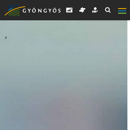
A
VÁROS