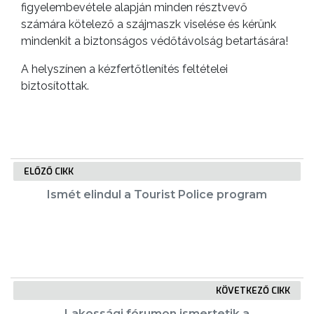
VÁROS
figyelembevétele alapján minden résztvevő
számára kötelező a szájmaszk viselése és kérünk
mindenkit a biztonságos védőtávolság betartására!
FEJLESZTÉSEK
A helyszínen a kézfertőtlenítés feltételei
biztosítottak.
KÖRNYEZETVÉDELEM
TELEPÜLÉSRENDEZÉS
STRATÉGIÁK
ELŐZŐ CIKK
ÉS
Ismét elindul a Tourist Police program
KONCEPCIÓK
BEJELENTŐ
KÖVETKEZŐ CIKK
Lakossági fórumon ismertetik a