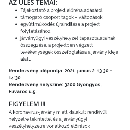
AZ ÜLÉS TÉMÁI:
A
Tájékoztató a projekt előrehaladásáról,
VÁROS
támogató csoport tagok – változások,
PÉNZÜGYEI
együttműködés újraindítása a projekt
folytatásához,
járványügyi veszélyhelyzet tapasztalatainak
KÖLTSÉGVETÉSI
összegzése, a projektben végzett
RENDELETEK
tevékenységek összefoglalása a járvány ideje
alatt.
Rendezvény időpontja: 2021. június 2. 13:30 –
14:30
Rendezvény helyszíne: 3200 Gyöngyös,
Fuvaros u.5.
FIGYELEM !!!
A koronavírus-járvány miatt kialakult rendkívüli
AZ
helyzetre tekintettel és a járványügyi
ÉPÜLŐ
veszélyhelyzetre vonatkozó előírások