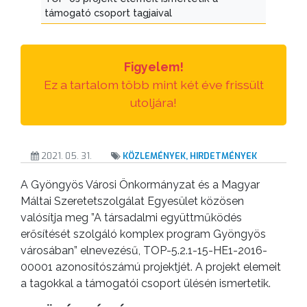
VÁROS
támogató csoport tagjaival
ÉRTÉKTÁRA
VÁROSUNKRÓL
Figyelem!
Ez a tartalom több mint két éve frissült
LAKOSSÁGI
utoljára!
INFORMÁCIÓK
HASZNOS
2021. 05. 31.
KÖZLEMÉNYEK, HIRDETMÉNYEK
KVÍZ
A Gyöngyös Városi Önkormányzat és a Magyar
Máltai Szeretetszolgálat Egyesület közösen
valósítja meg ”A társadalmi együttműködés
erősítését szolgáló komplex program Gyöngyös
városában” elnevezésű, TOP-5.2.1-15-HE1-2016-
00001 azonosítószámú projektjét. A projekt elemeit
a tagokkal a támogatói csoport ülésén ismertetik.