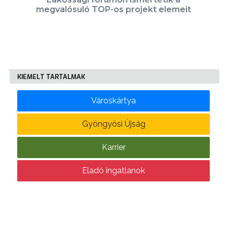
megvalósuló TOP-os projekt elemeit
VÁROSHÁZA
KIEMELT TARTALMAK
AZ
Városkártya
ÖNKORMÁNYZAT
Gyöngyösi Újság
A
KÉPVISELŐ-
Karrier
TESTÜLET
Eladó ingatlanok
A
VÁROSRENDÉSZET
TÁJÉKOZTATÓK