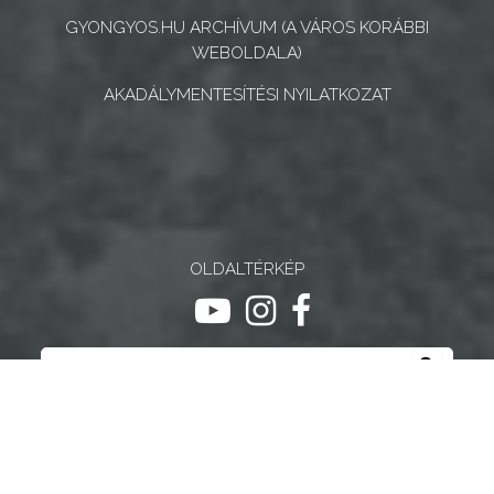
GYONGYOS.HU ARCHÍVUM (A VÁROS KORÁBBI
WEBOLDALA)
AKADÁLYMENTESÍTÉSI NYILATKOZAT
OLDALTÉRKÉP
ugrás youtube csatornára
ugrás instagram csatornár
ugrás facebook-oldalr
Keresés
Keresé
Gyöngyösi Kulturális Nonprofit Kft.
Gyöngyösi Médiaközpont Nonprofit Kft.
Gyöngyösi Sportfólió Nonprofit Kft.