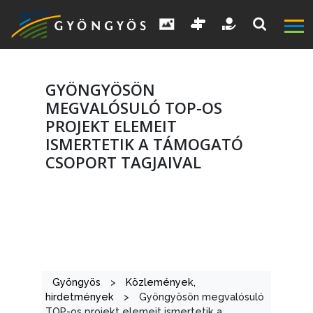
GYÖNGYÖSÖN
MEGVALÓSULÓ TOP-OS
PROJEKT ELEMEIT
ISMERTETIK A TÁMOGATÓ
CSOPORT TAGJAIVAL
A
VÁROS
KIEMELT
LÁTVÁNYOSSÁGOK
Gyöngyös
>
Közlemények,
GYÖNGYÖS
hirdetmények
>
Gyöngyösön megvalósuló
TOP-os projekt elemeit ismertetik a