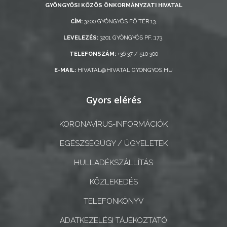
GYÖNGYÖSI KÖZÖS ÖNKORMÁNYZATI HIVATAL
GEOTERM-
CÍM:
3200 GYÖNGYÖS FŐ TÉR 13.
GYÖNGYÖS
LEVELEZÉS:
3201 GYÖNGYÖS PF.:173.
TELEFONSZÁM:
+36 37 / 510 300
E-MAIL:
HIVATAL@HIVATAL.GYONGYOS.HU
Gyors elérés
KORONAVÍRUS-INFORMÁCIÓK
EGÉSZSÉGÜGY / ÜGYELETEK
HULLADÉKSZÁLLÍTÁS
KÖZLEKEDÉS
TELEFONKÖNYV
ADATKEZELÉSI TÁJÉKOZTATÓ