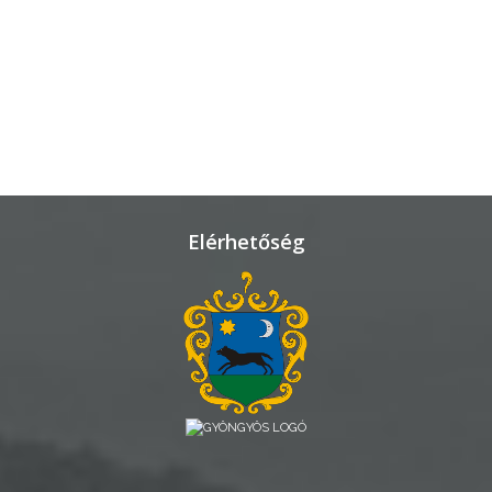
ÁTLÁTHATÓSÁG
AZ
ÖNKORMÁNYZATI
CÉGEK
ÉS
INTÉZMÉNYEK
Elérhetőség
NYOMTATVÁNYOK
E-
ÜGYINTÉZÉS
TESTÜLETI
ANYAGOK
KISTÉRSÉG