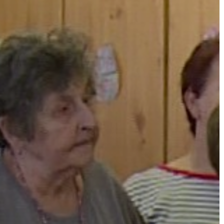
A
VÁROS
PÉNZÜGYEI
KÖLTSÉGVETÉSI
RENDELETEK