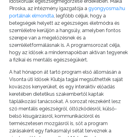
időskorúak egészségmegőrzése érdekében. Maka
Piroska, az intézmény igazgatója a
gyongyosma.hu
portálnak elmondta
, legfőbb céljuk, hogy a
betegségek helyett az egészséges életmódra és
szemléletre kerüljön a hangsúly, amelyben fontos
szerepe van a megelőzésnek és a
szemléletformálásnak is. A programsorozat célja,
hogy az idősek a mindennapokban aktívan tegyenek
a fizikai és mentális egészségükért.
A hat hónapon át tartó program első állomásán a
Visonta úti Idősek Klubja tagjai megsüthették saját
kovászos kenyerüket, és egy interaktív előadás
keretében dietetikus szakembertől kaptak
táplálkozási tanácsokat. A sorozat részeként lesz
szó mentális egészségről, öltözködésről, külső-
belső kisugárzásról, kommunikációról és
természetesen mozgásról is, sőt a program
zárásaként egy farkasmályi sétát terveznek a