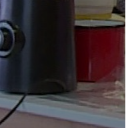
BEJELENTŐ
VÁROSHÁZA
AZ
ÖNKORMÁNYZAT
A