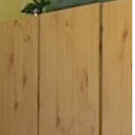
GYÖNGYÖS
VÁROS
ÉRTÉKTÁRA
VÁROSUNKRÓL
LAKOSSÁGI
INFORMÁCIÓK
HASZNOS
KVÍZ