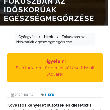
FÓKUSZBAN AZ
E-
IDŐSKORÚAK
ÜGYINTÉZÉS
EGÉSZSÉGMEGŐRZÉSE
TESTÜLETI
ANYAGOK
Gyöngyös
>
Hírek
>
Fókuszban az
KISTÉRSÉG
időskorúak egészségmegőrzése
GEOTERM-
GYÖNGYÖS
Figyelem!
Ez a tartalom több mint két éve frissült
utoljára!
2023. 04. 04.
HÍREK
Kovászos kenyeret sütöttek és dietetikus