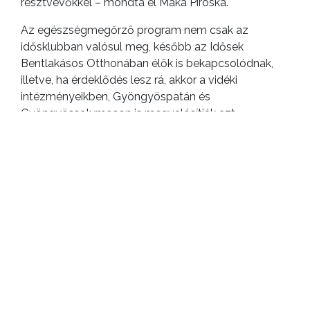
résztvevőkkel – mondta el Maka Piroska.
Az egészségmegőrző program nem csak az
idősklubban valósul meg, később az Idősek
Bentlakásos Otthonában élők is bekapcsolódnak,
illetve, ha érdeklődés lesz rá, akkor a vidéki
intézményeikben, Gyöngyöspatán és
Gyöngyössolymoson is megvalósítják azt.
ELŐZŐ CIKK
Elindult a csónakázószezon Sástón