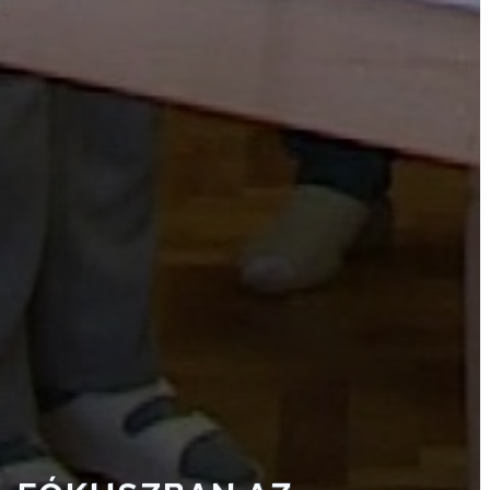
KÉPVISELŐ-
TESTÜLET
A
VÁROSRENDÉSZET
TÁJÉKOZTATÓK
ÁTLÁTHATÓSÁG
AZ
ÖNKORMÁNYZATI
CÉGEK
ÉS
INTÉZMÉNYEK
NYOMTATVÁNYOK