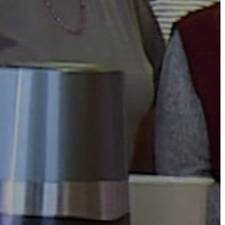
AZ
ÉPÜLŐ
VÁROS
FEJLESZTÉSEK
KÖRNYEZETVÉDELEM
TELEPÜLÉSRENDEZÉS
STRATÉGIÁK
ÉS
KONCEPCIÓK