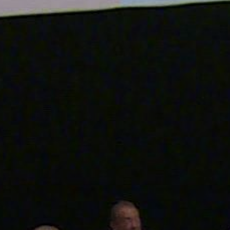
VÁROS
PÉNZÜGYEI
KÖLTSÉGVETÉSI
RENDELETEK
AZ
ÉPÜLŐ
VÁROS