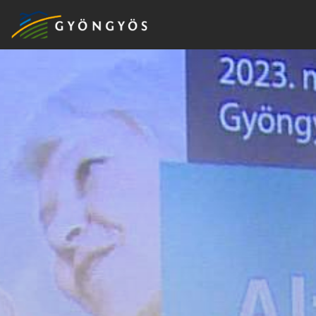
A
VÁROS
KIEMELT
LÁTVÁNYOSSÁGOK
GYÖNGYÖS
VÁROS