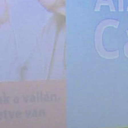
ÉRTÉKTÁRA
VÁROSUNKRÓL
LAKOSSÁGI
INFORMÁCIÓK
HASZNOS
KVÍZ
A