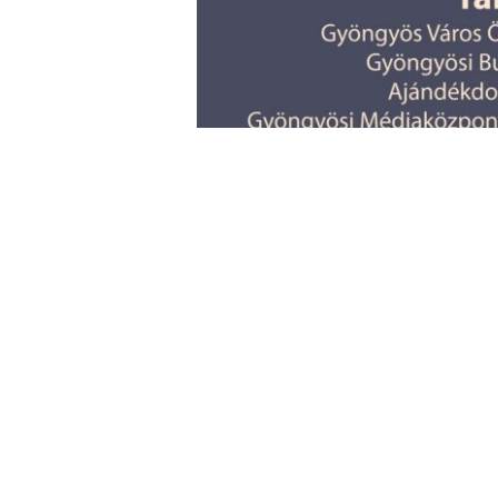
2023 májusában Gyöngyösön elsősor
láthatta Kollár István Alzheimer cí
tekintettel bárki megnézheti a filme
megtekintése ingyenes, és regisztrá
A film azok számára is képes újabb f
másodszor is beülni rá, már csak azér
café segítő erejéről. A főorvos tudá
programon is.