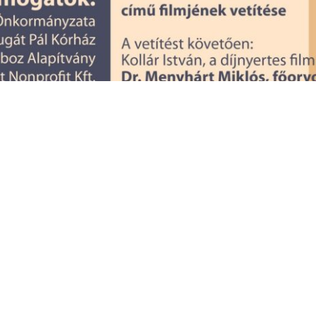
ban a szakmai közönség – egészségügyi, közigazgatásban 
mű filmjét az Alzheimer café Gyöngyös nyitórendezvényén. Mo
t a Cinema Bridge moziban június 21-én, a júniusi Alzheimer c
cióhoz sem kötött.
elismeréseket, gondolatokat és érzéseket közvetíteni, akik má
t is, mert a filmvetítés után dr. Menyhárt Miklós tart előadás
sa és tapasztalata garancia arra, hogy tartalmas és hasznos 