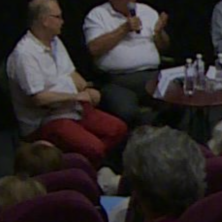
FEJLESZTÉSEK
KÖRNYEZETVÉDELEM
TELEPÜLÉSRENDEZÉS
STRATÉGIÁK
ÉS
KONCEPCIÓK
BEJELENTŐ