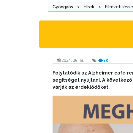
Gyöngyös
>
Hírek
>
Filmvetítésse
AZ
ÖNKORMÁNYZATI
CÉGEK
ÉS
INTÉZMÉNYEK
NYOMTATVÁNYOK
2024. 06. 13.
HÍREK
E-
Folytatódik az Alzheimer café r
ÜGYINTÉZÉS
segítséget nyújtani. A következő
várják az érdeklődőket.
TESTÜLETI
ANYAGOK
KISTÉRSÉG
GEOTERM-