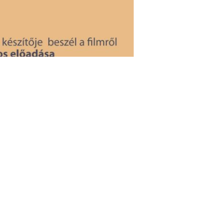
dolgozó és szociális szakemberek –
st a nagy érdeklődésre való
afé Gyöngyös keretében. A film
r látták, ezért érdemes akár
t az Alzheimer kórról és az Alzheimer
találkozásban lesz részünk ezen a