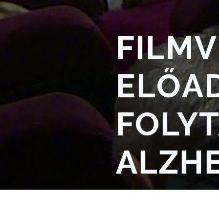
VÁROSHÁZA
FILMV
AZ
ELŐA
ÖNKORMÁNYZAT
A
FOLYT
KÉPVISELŐ-
TESTÜLET
ALZHE
A
VÁROSRENDÉSZET
TÁJÉKOZTATÓK
ÁTLÁTHATÓSÁG