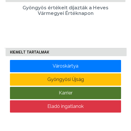
Gyöngyös értékeit díjazták a Heves
Vármegyei Értéknapon
KIEMELT TARTALMAK
Városkártya
Gyöngyösi Újság
Karrier
Eladó ingatlanok