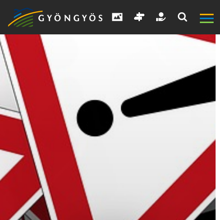
A
VÁROS
KIEMELT
LÁTVÁNYOSSÁGOK
GYÖNGYÖS
VÁROS