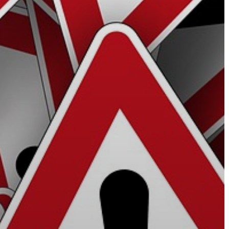
ÉRTÉKTÁRA
VÁROSUNKRÓL
LAKOSSÁGI
INFORMÁCIÓK
HASZNOS
KVÍZ
A