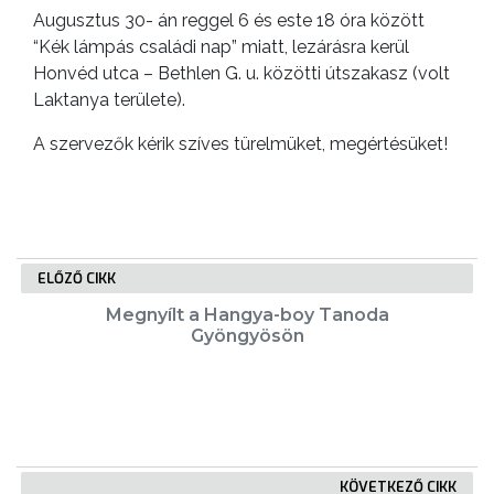
Augusztus 30- án reggel 6 és este 18 óra között
ÖNKORMÁNYZATI
“Kék lámpás családi nap” miatt, lezárásra kerül
CÉGEK
Honvéd utca – Bethlen G. u. közötti útszakasz (volt
ÉS
Laktanya területe).
INTÉZMÉNYEK
A szervezők kérik szíves türelmüket, megértésüket!
NYOMTATVÁNYOK
E-
ÜGYINTÉZÉS
ELŐZŐ CIKK
TESTÜLETI
Megnyílt a Hangya-boy Tanoda
ANYAGOK
Gyöngyösön
KISTÉRSÉG
GEOTERM-
GYÖNGYÖS
KÖVETKEZŐ CIKK