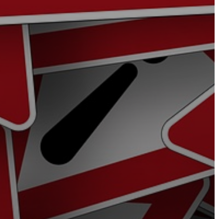
FEJLESZTÉSEK
KÖRNYEZETVÉDELEM
TELEPÜLÉSRENDEZÉS
STRATÉGIÁK
ÉS
KONCEPCIÓK
BEJELENTŐ