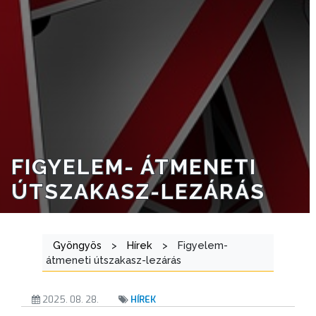
VÁROSHÁZA
AZ
ÖNKORMÁNYZAT
A
KÉPVISELŐ-
TESTÜLET
FIGYELEM- ÁTMENETI
ÚTSZAKASZ-LEZÁRÁS
A
VÁROSRENDÉSZET
Gyöngyös
>
Hírek
>
Figyelem-
TÁJÉKOZTATÓK
átmeneti útszakasz-lezárás
ÁTLÁTHATÓSÁG
2025. 08. 28.
HÍREK
AZ