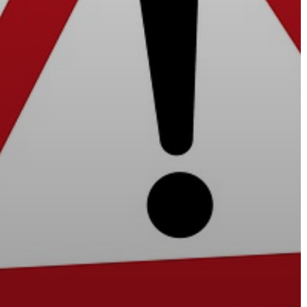
VÁROS
PÉNZÜGYEI
KÖLTSÉGVETÉSI
RENDELETEK
AZ
ÉPÜLŐ
VÁROS