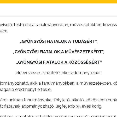
iselő-testülete a tanulmányokban, művészetekben, közös
sére
„GYÖNGYÖSI FIATALOK A TUDÁSÉRT”,
„GYÖNGYÖSI FIATALOK A MŰVÉSZETEKÉRT”,
„GYÖNGYÖSI FIATALOK A KÖZÖSSÉGÉRT”
elnevezéssel, kitüntetéseket adományozhat.
 adományozható, akik a tanulmányokban, a művészetekben, kö
agasló eredményt értek el.
városunkban tanulmányokat folytató, alkotó, közösségi mun
t fiatalnak adományozható, legfeljebb 35 éves korig.
nt egy kitüntetés odaítélésére kerülhet sor. Kategórián bel