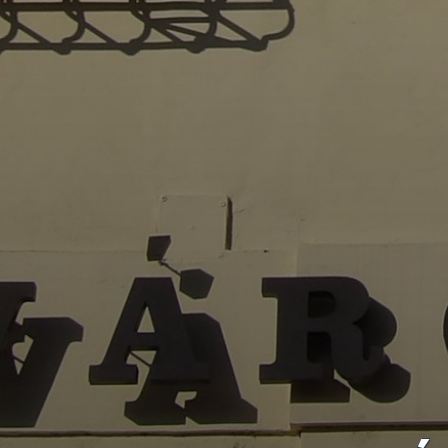
FEJLESZTÉSEK
KÖRNYEZETVÉDELEM
TELEPÜLÉSRENDEZÉS
STRATÉGIÁK
ÉS
KONCEPCIÓK
BEJELENTŐ
VÁROSHÁZA