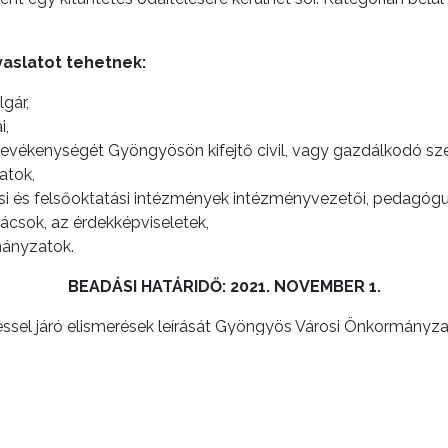
aslatot tehetnek:
gár,
i,
 tevékenységét Gyöngyösön kifejtő civil, vagy gazdálkodó sze
atok,
 és felsőoktatási intézmények intézményvezetői, pedagógu
nácsok, az érdekképviseletek,
ányzatok.
BEADÁSI HATÁRIDŐ: 2021. NOVEMBER 1.
etéssel járó elismerések leírását Gyöngyös Városi Önkormányza
yozásának rendjéről szóló
7/2015. (II.27.) önkormányzati rend
ható.
tott javaslatokat, melyek tartalmazzák a felterjesztő elérhet
i Közös Önkormányzati Hivatal címén (3200 Gyöngyös, Fő tér