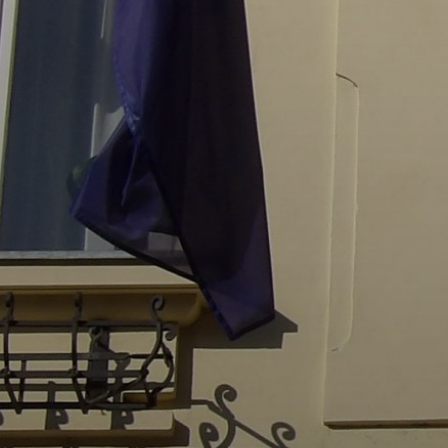
PÉNZÜGYEI
KÖLTSÉGVETÉSI
RENDELETEK
AZ
ÉPÜLŐ
VÁROS