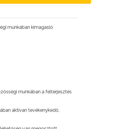
ségi munkában kimagasló
zösségi munkában a felterjesztés
kában aktívan tevékenykedő,
ül lehetőség van megosztott