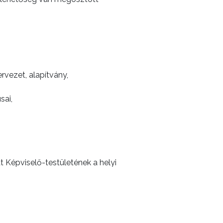
rvezet, alapítvány,
sai,
t Képviselő-testületének a helyi
elete
tartalmazza, mely a
őségét, Hiesz György Polgármesternek
 13.) vagy elektronikusan a