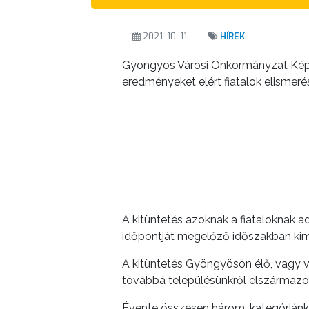
ÖNKORMÁNYZATI
CÉGEK
2021. 10. 11.
HÍREK
ÉS
INTÉZMÉNYEK
Gyöngyös Városi Önkormányzat Képv
eredményeket elért fiatalok elismeré
NYOMTATVÁNYOK
E-
ÜGYINTÉZÉS
TESTÜLETI
ANYAGOK
A kitüntetés azoknak a fiataloknak
KISTÉRSÉG
időpontját megelőző időszakban kim
GEOTERM-
A kitüntetés Gyöngyösön élő, vagy 
GYÖNGYÖS
továbbá településünkről elszármazot
Évente összesen három, kategóriánké