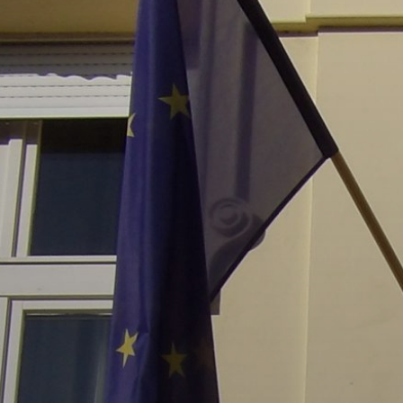
ÉRTÉKTÁRA
VÁROSUNKRÓL
LAKOSSÁGI
INFORMÁCIÓK
HASZNOS
KVÍZ
A
VÁROS