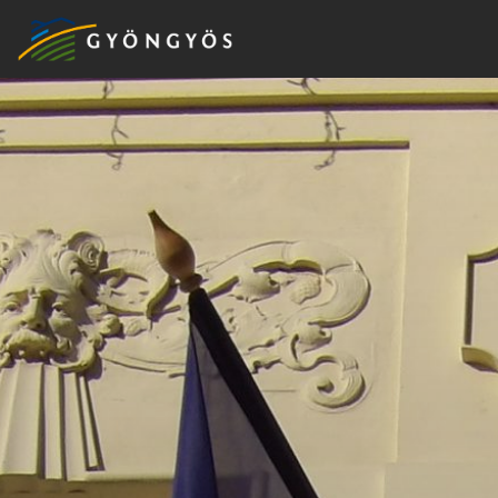
A
VÁROS
KIEMELT
LÁTVÁNYOSSÁGOK
GYÖNGYÖS
VÁROS