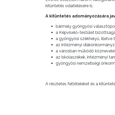
kitüntetés odaítélésére is.
A kitüntetés adományozására jav
bármely gyöngyösi választópol
a Képviselő-testület bizottsága
a gyöngyösi székhelyű, illetve
az intézményi diákönkormányz
a városban működő köznevelési
az iskolaszékek, intézményi ta
gyöngyösi nemzetiségi önkorm
A részletes feltételeket és a kitünt
kitüntetések alapításáról és adomán
www.gyongyos.hu
honlapon megtalál
Az írásba foglalt, indokolással ellá
címezve lehet benyújtani a Gyöngyös