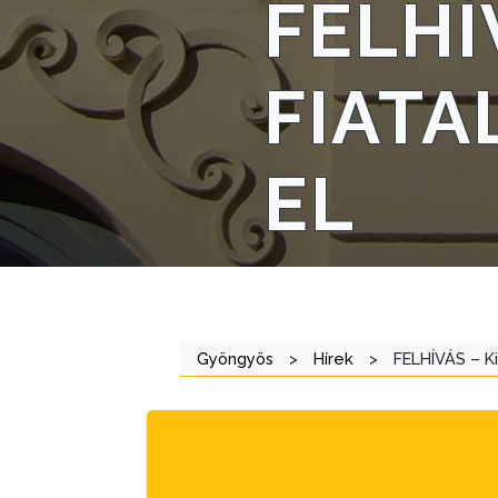
FELHÍ
AZ
FIATA
ÖNKORMÁNYZAT
A
EL
KÉPVISELŐ-
TESTÜLET
A
VÁROSRENDÉSZET
Gyöngyös
>
Hírek
>
FELHÍVÁS – K
TÁJÉKOZTATÓK
ÁTLÁTHATÓSÁG
AZ