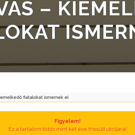
VÁS – KIEME
LOKAT ISMER
iemelkedő fiatalokat ismernek el
Figyelem!
Ez a tartalom több mint két éve frissült utoljára!