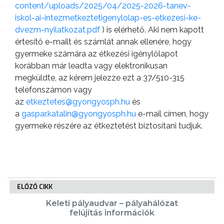
content/uploads/2025/04/2025-2026-tanev-
iskol-ai-intezmetkeztetigenylolap-es-etkezesi-ke-
dvezm-nyilatkozat.pdf
) is elérhető. Aki nem kapott
értesítő e-mailt és számlát annak ellenére, hogy
gyermeke számára az étkezési igénylőlapot
korábban már leadta vagy elektronikusan
megküldte, az kérem jelezze ezt a 37/510-315
telefonszámon vagy
az
etkeztetes@gyongyosph.hu
és
a
gaspar.katalin@gyongyosph.hu
e-mail címen, hogy
gyermeke részére az étkeztetést biztosítani tudjuk.
ELŐZŐ CIKK
Keleti pályaudvar – pályahálózat
felújítás információk