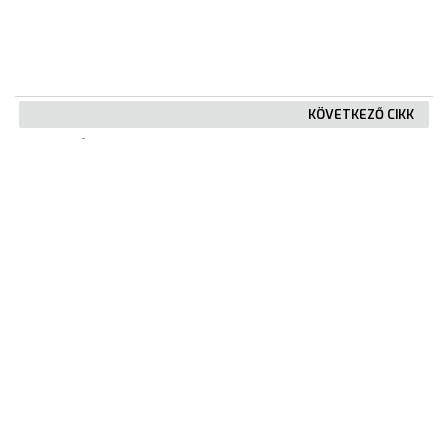
KÖVETKEZŐ CIKK
Útfelbontás miatt forgalomváltozás
KIEMELT TARTALMAK
Városkártya
Gyöngyösi Újság
Karrier