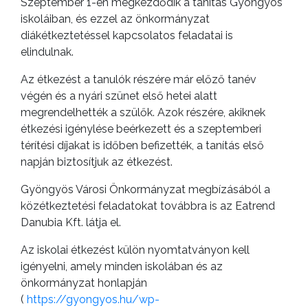
ANYAGOK
Szeptember 1-én megkezdődik a tanítás Gyöngyös
iskoláiban, és ezzel az önkormányzat
KISTÉRSÉG
diákétkeztetéssel kapcsolatos feladatai is
elindulnak.
GEOTERM-
Az étkezést a tanulók részére már előző tanév
GYÖNGYÖS
végén és a nyári szünet első hetei alatt
megrendelhették a szülők. Azok részére, akiknek
étkezési igénylése beérkezett és a szeptemberi
térítési díjakat is időben befizették, a tanítás első
napján biztosítjuk az étkezést.
Gyöngyös Városi Önkormányzat megbízásából a
közétkeztetési feladatokat továbbra is az Eatrend
Danubia Kft. látja el.
Az iskolai étkezést külön nyomtatványon kell
igényelni, amely minden iskolában és az
önkormányzat honlapján
(
https://gyongyos.hu/wp-