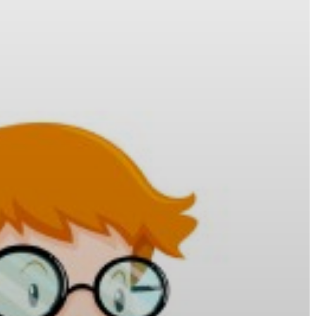
VÁROS
ÉRTÉKTÁRA
VÁROSUNKRÓL
LAKOSSÁGI
INFORMÁCIÓK
HASZNOS
KVÍZ