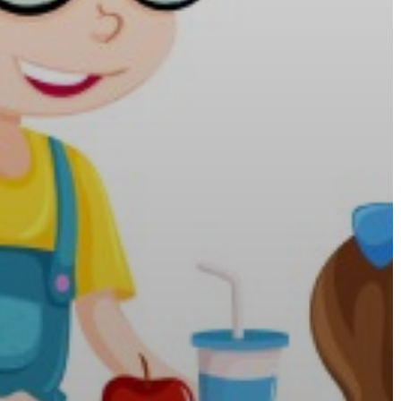
A
VÁROS
PÉNZÜGYEI
KÖLTSÉGVETÉSI
RENDELETEK
AZ