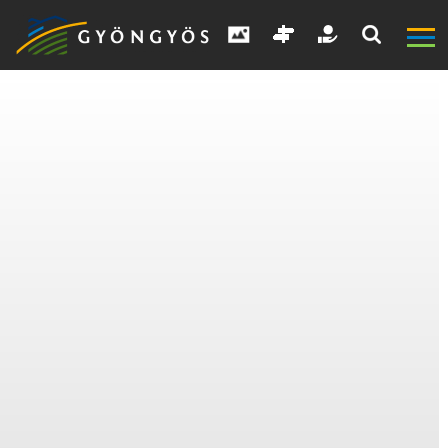
A
VÁROS
KIEMELT
LÁTVÁNYOSSÁGOK
GYÖNGYÖS