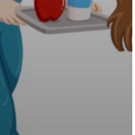
ÉPÜLŐ
VÁROS
FEJLESZTÉSEK
KÖRNYEZETVÉDELEM
TELEPÜLÉSRENDEZÉS
STRATÉGIÁK
ÉS
KONCEPCIÓK
BEJELENTŐ