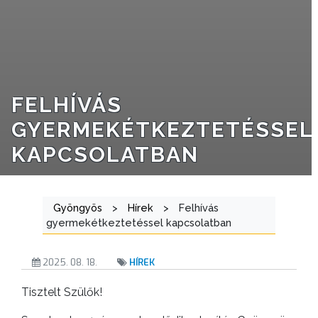
TÁJÉKOZTATÓK
ÁTLÁTHATÓSÁG
FELHÍVÁS
AZ
ÖNKORMÁNYZATI
GYERMEKÉTKEZTETÉSSEL
CÉGEK
KAPCSOLATBAN
ÉS
INTÉZMÉNYEK
Gyöngyös
>
Hírek
>
Felhívás
NYOMTATVÁNYOK
gyermekétkeztetéssel kapcsolatban
E-
2025. 08. 18.
HÍREK
ÜGYINTÉZÉS
Tisztelt Szülők!
TESTÜLETI