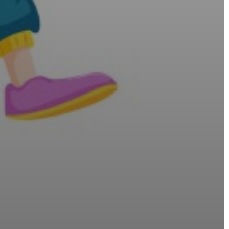
VÁROSHÁZA
AZ
ÖNKORMÁNYZAT
A
KÉPVISELŐ-
TESTÜLET
A
VÁROSRENDÉSZET