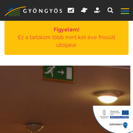
Figyelem!
Ez a tartalom több mint két éve frissült
utoljára!
A
VÁROS
KIEMELT
LÁTVÁNYOSSÁGOK
GYÖNGYÖS