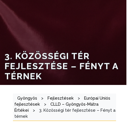
TÁJÉKOZTATÓK
ÁTLÁTHATÓSÁG
AZ
ÖNKORMÁNYZATI
CÉGEK
ÉS
3. KÖZÖSSÉGI TÉR
INTÉZMÉNYEK
FEJLESZTÉSE – FÉNYT A
TÉRNEK
NYOMTATVÁNYOK
E-
ÜGYINTÉZÉS
Gyöngyös
>
Fejlesztések
>
Európai Uniós
fejlesztések
>
CLLD – Gyöngyös-Mátra
TESTÜLETI
Értékei
>
3. Közösségi tér fejlesztése – Fényt a
térnek
ANYAGOK