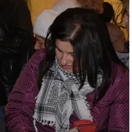
A
VÁROS
PÉNZÜGYEI
KÖLTSÉGVETÉSI
RENDELETEK
AZ
ÉPÜLŐ