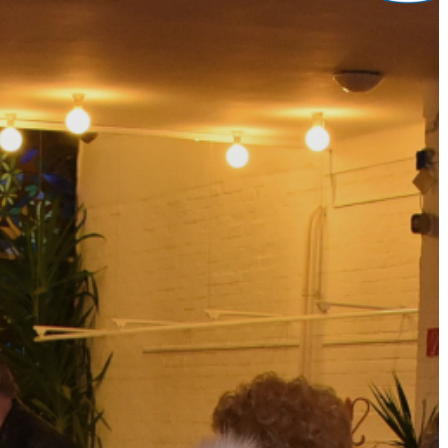
VÁROS
ÉRTÉKTÁRA
VÁROSUNKRÓL
LAKOSSÁGI
INFORMÁCIÓK
HASZNOS
KVÍZ