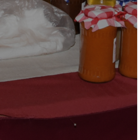
VÁROSHÁZA
AZ
ÖNKORMÁNYZAT
A
KÉPVISELŐ-
TESTÜLET
A
VÁROSRENDÉSZET