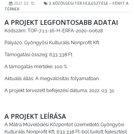
KISTÉRSÉG
2021. 02. 10.
3. KÖZÖSSÉGI TÉR FEJLESZTÉSE – FÉNYT A
TÉRNEK
GEOTERM-
A PROJEKT LEGFONTOSABB ADATAI
GYÖNGYÖS
Kódszám: TOP-7.1.1-16-H-ERFA-2020-00628
Pályázó: Gyöngyösi Kulturális Nonprofit Kft.
Támogatási összeg: 633 338 Ft
A támogatás mértéke: 100 %
Aktuális állás: A megvalósítás folyamatban
A projekt tervezett befejezési dátuma: 2022. 03. 31.
A PROJEKT LEÍRÁSA
A Mátra Művelődési Központot üzemeltető Gyöngyösi
Kulturális Nonprofit Kft. 633 338 Ft-ból tudott fejlesztést