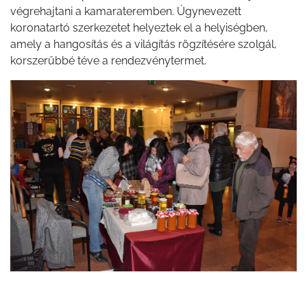
végrehajtani a kamarateremben. Úgynevezett
koronatartó szerkezetet helyeztek el a helyiségben,
amely a hangosítás és a világítás rögzítésére szolgál,
korszerűbbé téve a rendezvénytermet.