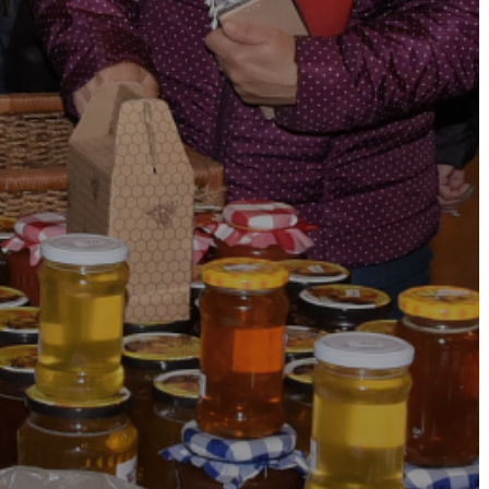
VÁROS
FEJLESZTÉSEK
KÖRNYEZETVÉDELEM
TELEPÜLÉSRENDEZÉS
STRATÉGIÁK
ÉS
KONCEPCIÓK
BEJELENTŐ