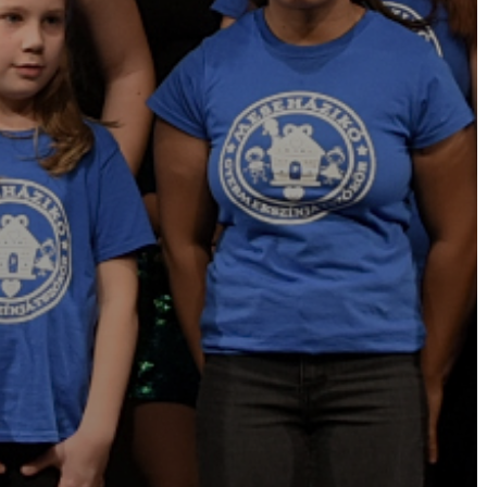
BEJELENTŐ
VÁROSHÁZA
AZ
ÖNKORMÁNYZAT
A