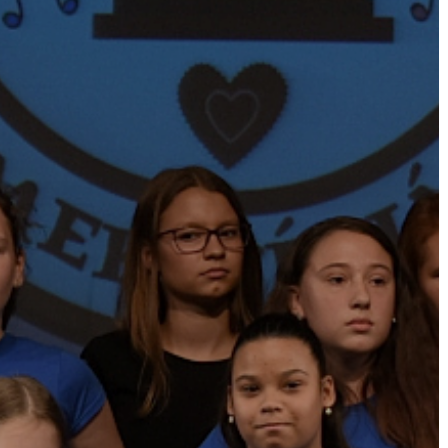
AZ
ÉPÜLŐ
VÁROS
FEJLESZTÉSEK
KÖRNYEZETVÉDELEM
TELEPÜLÉSRENDEZÉS
STRATÉGIÁK
ÉS
KONCEPCIÓK