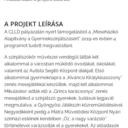
A PROJEKT LEÍRÁSA
A CLLD pályázatán nyert támogatásból a „Meseházikó
Alapítvány a Gyermekszínjátszásért” 2019-es évben 4
programot tudott megvalósítani.
A színjátszókör művészei vendégül látták két
alkalommal a városban működő óvodákat, iskolákat,
valamint az Autista Segítő Központ diákjait. Első
alkalommal gyermeknapra a „Kíváncsi Királykisasszony”
zenés mesejátékkal készültek, majd két alkalommal
Mikuláskor adták elő a „Grincs karácsonya” zenés
mesejátékot a színjátszó gyerekek, tudásuk legjavát
megmutatva, a Gyöngyösi Játékszín közreműködésével.
Negyedikként pedig a Mátra Művelődési Központ Nyári
színházi estéinek keretében „Óz, a nagy varázsló”
történetével varázsolták el a gyerekeket. Az előadások