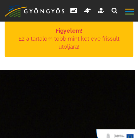
Figyelem!
Ez a tartalom több mint két éve frissült
utoljára!
A
VÁROS
KIEMELT
LÁTVÁNYOSSÁGOK