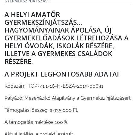
GYERMEKSZÍNJÁTSZÁS…
A HELYI AMATŐR
GYERMEKSZÍNJÁTSZÁS…
HAGYOMÁNYAINAK ÁPOLÁSA, ÚJ
GYERMEKELŐADÁSOK LÉTREHOZÁSA A
HELYI ÓVODÁK, ISKOLÁK RÉSZÉRE,
ILLETVE A GYERMEKES CSALÁDOK
RÉSZÉRE.
A PROJEKT LEGFONTOSABB ADATAI
Kódszám: TOP-7.1.1-16-H-ESZA-2019-00641
Pályázó: Meseházikó Alapítvány a Gyermekszínjátszásért
Támogatási összeg: 2 935 000 Ft.
A támogatás mértéke: 100 %
Aktuális állás: a projekt lezárult.