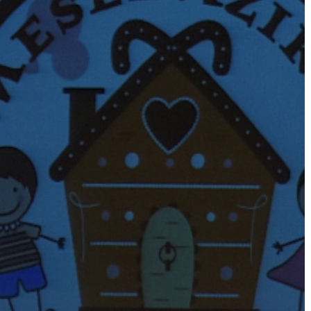
A
VÁROS
PÉNZÜGYEI
KÖLTSÉGVETÉSI
RENDELETEK