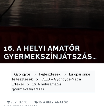
E-
ÜGYINTÉZÉS
TESTÜLETI
ANYAGOK
KISTÉRSÉG
16. A HELYI AMATŐR
GEOTERM-
GYERMEKSZÍNJÁTSZÁS…
GYÖNGYÖS
Gyöngyös
>
Fejlesztések
>
Európai Uniós
fejlesztések
>
CLLD – Gyöngyös-Mátra
Értékei
>
16. A helyi amatőr
gyermekszínjátszás…
2021. 02. 10.
16. A HELYI AMATŐR