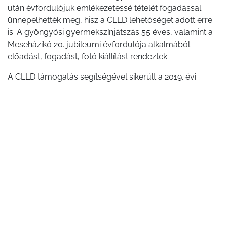
után évfordulójuk emlékezetessé tételét fogadással
ünnepelhették meg, hisz a CLLD lehetőséget adott erre
is. A gyöngyösi gyermekszínjátszás 55 éves, valamint a
Meseházikó 20. jubileumi évfordulója alkalmából
előadást, fogadást, fotó kiállítást rendeztek.
A CLLD támogatás segítségével sikerült a 2019. évi
programjaikat ingyenesen, színvonalasan megvalósítani
és jelmondatunknak eleget tenni „Gyermekkel a
Gyermekekért!”