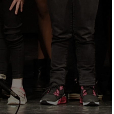
KÉPVISELŐ-
TESTÜLET
A
VÁROSRENDÉSZET
TÁJÉKOZTATÓK
ÁTLÁTHATÓSÁG
AZ
ÖNKORMÁNYZATI
CÉGEK
ÉS
INTÉZMÉNYEK
NYOMTATVÁNYOK