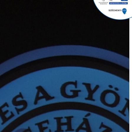
GYÖNGYÖS
VÁROS
ÉRTÉKTÁRA
VÁROSUNKRÓL
LAKOSSÁGI
INFORMÁCIÓK
HASZNOS
KVÍZ