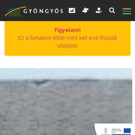
Figyelem!
Ez a tartalom több mint két éve frissült
utoljára!
A
VÁROS
KIEMELT
LÁTVÁNYOSSÁGOK