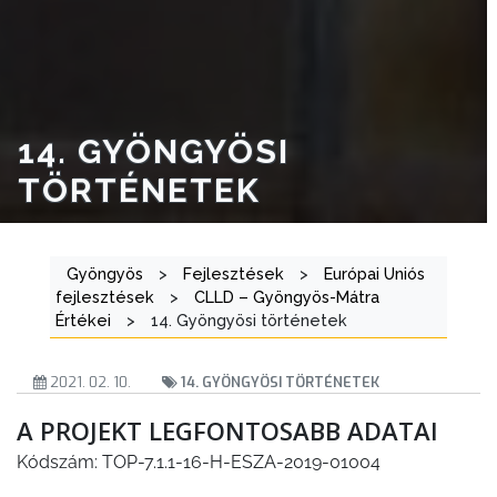
ÜGYINTÉZÉS
TESTÜLETI
ANYAGOK
14. GYÖNGYÖSI
KISTÉRSÉG
TÖRTÉNETEK
GEOTERM-
GYÖNGYÖS
Gyöngyös
>
Fejlesztések
>
Európai Uniós
fejlesztések
>
CLLD – Gyöngyös-Mátra
Értékei
>
14. Gyöngyösi történetek
2021. 02. 10.
14. GYÖNGYÖSI TÖRTÉNETEK
A PROJEKT LEGFONTOSABB ADATAI
Kódszám: TOP-7.1.1-16-H-ESZA-2019-01004