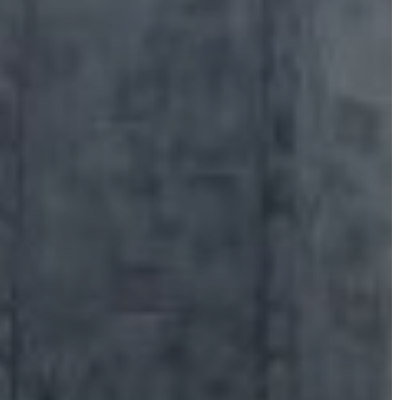
A
VÁROS
PÉNZÜGYEI
KÖLTSÉGVETÉSI
RENDELETEK