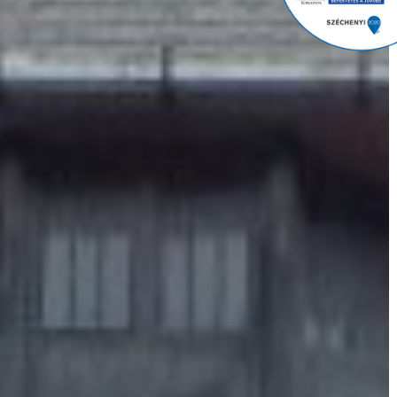
GYÖNGYÖS
VÁROS
ÉRTÉKTÁRA
VÁROSUNKRÓL
LAKOSSÁGI
INFORMÁCIÓK
HASZNOS
KVÍZ