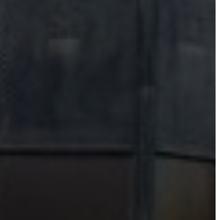
TESTÜLET
A
VÁROSRENDÉSZET
TÁJÉKOZTATÓK
ÁTLÁTHATÓSÁG
AZ
ÖNKORMÁNYZATI
CÉGEK
ÉS
INTÉZMÉNYEK
NYOMTATVÁNYOK
E-