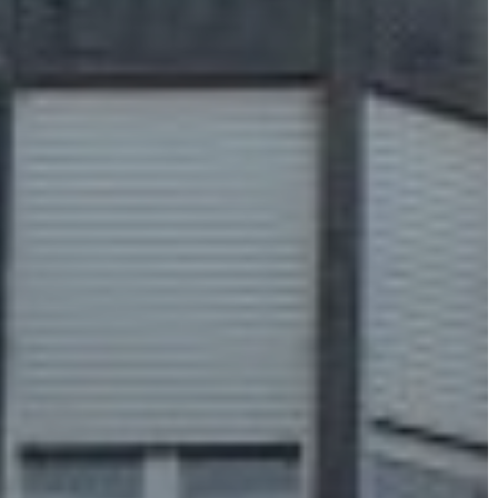
AZ
ÉPÜLŐ
VÁROS
FEJLESZTÉSEK
KÖRNYEZETVÉDELEM
TELEPÜLÉSRENDEZÉS
STRATÉGIÁK
ÉS
KONCEPCIÓK
BEJELENTŐ