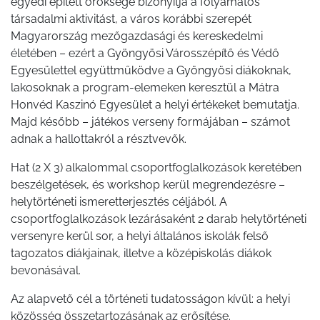
egyedi épített öröksége bizonyítja a folyamatos
társadalmi aktivitást, a város korábbi szerepét
Magyarország mezőgazdasági és kereskedelmi
életében – ezért a Gyöngyösi Városszépítő és Védő
Egyesülettel együttműködve a Gyöngyösi diákoknak,
lakosoknak a program-elemeken keresztül a Mátra
Honvéd Kaszinó Egyesület a helyi értékeket bemutatja.
Majd később – játékos verseny formájában – számot
adnak a hallottakról a résztvevők.
Hat (2 X 3) alkalommal csoportfoglalkozások keretében
beszélgetések, és workshop kerül megrendezésre –
helytörténeti ismeretterjesztés céljából. A
csoportfoglalkozások lezárásaként 2 darab helytörténeti
versenyre kerül sor, a helyi általános iskolák felső
tagozatos diákjainak, illetve a középiskolás diákok
bevonásával.
Az alapvető cél a történeti tudatosságon kívül: a helyi
közösség összetartozásának az erősítése.