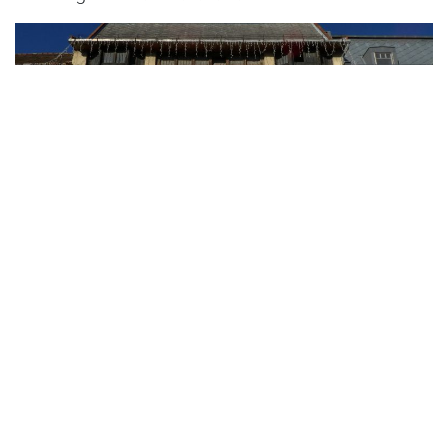
Mátra Honvéd Kaszinó Kulturális Egyesület