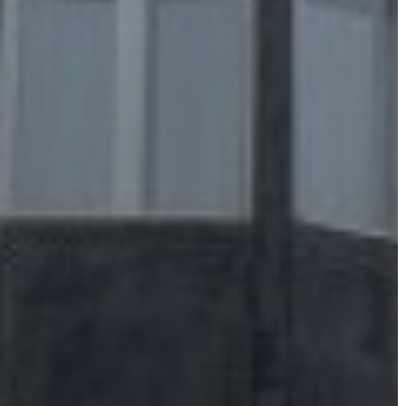
VÁROSHÁZA
AZ
ÖNKORMÁNYZAT
A
KÉPVISELŐ-