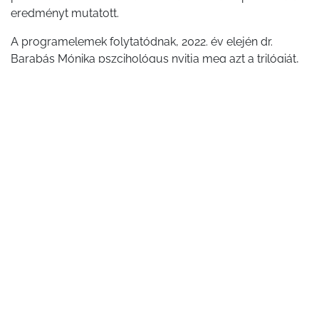
eredményt mutatott.
A programelemek folytatódnak, 2022. év elején dr.
Barabás Mónika pszcihológus nyitja meg azt a trilógiát,
amivel a program záródik majd.