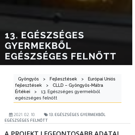
ÜGYINTÉZÉS
TESTÜLETI
ANYAGOK
13. EGÉSZSÉGES
GYERMEKBŐL
KISTÉRSÉG
EGÉSZSÉGES FELNŐTT
GEOTERM-
GYÖNGYÖS
Gyöngyös
>
Fejlesztések
>
Európai Uniós
fejlesztések
>
CLLD – Gyöngyös-Mátra
Értékei
>
13. Egészséges gyermekből
egészséges felnőtt
2021. 02. 10.
13. EGÉSZSÉGES GYERMEKBŐL
EGÉSZSÉGES FELNŐTT
A PROJEKT LEGFONTOSABB ADATAI