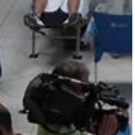
A
VÁROS
PÉNZÜGYEI
KÖLTSÉGVETÉSI
RENDELETEK