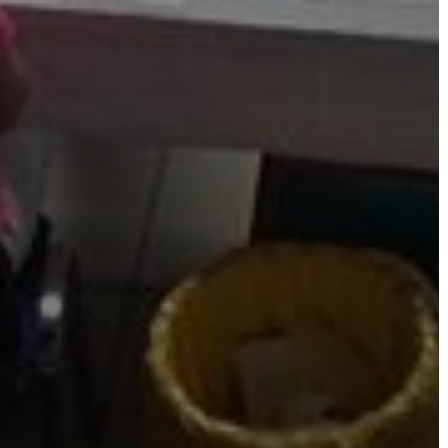
TESTÜLET
A
VÁROSRENDÉSZET
TÁJÉKOZTATÓK
ÁTLÁTHATÓSÁG
AZ
ÖNKORMÁNYZATI
CÉGEK
ÉS
INTÉZMÉNYEK
NYOMTATVÁNYOK
E-