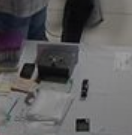
VÁROSHÁZA
AZ
ÖNKORMÁNYZAT
A
KÉPVISELŐ-