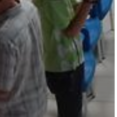
AZ
ÉPÜLŐ
VÁROS
FEJLESZTÉSEK
KÖRNYEZETVÉDELEM
TELEPÜLÉSRENDEZÉS
STRATÉGIÁK
ÉS
KONCEPCIÓK
BEJELENTŐ