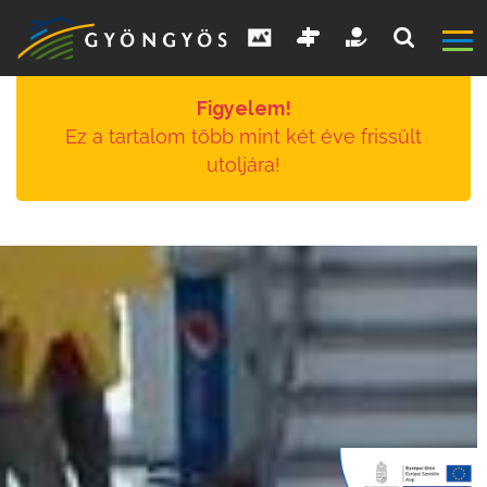
Figyelem!
Ez a tartalom több mint két éve frissült
utoljára!
A
VÁROS
KIEMELT
LÁTVÁNYOSSÁGOK