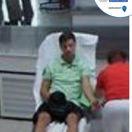
GYÖNGYÖS
VÁROS
ÉRTÉKTÁRA
VÁROSUNKRÓL
LAKOSSÁGI
INFORMÁCIÓK
HASZNOS
KVÍZ