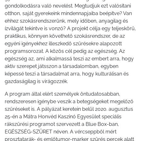
gondolkodásra való nevelést. Megtudjuk ezt valósítani
otthon, saját gyerekeink mindennapjaiba beépítve? Van
ehhez szokásrendszerünk, mely időben, anyagilag és
ízvilágát tekintve is vonzó? A projekt célja egy teljeskörű,
praktikus, könnyen követhető szokásrendszer, de az
egyéni igényekhez illeszkedő szűrésekre alapozott
programsorozat. A közös cél pedig az egészség. Az
egészség az, ami alkalmassá teszi az embert arra, hogy
aktív szerepet játsszon a társadalomban, egyben
képessé teszi a társadalmat arra, hogy kulturálisan és
gazdaságilag is virágozzék.
A program által elért személyek öntudatosabban,
rendszeresen igénybe veszik a betegségeket megelőző
szűréseket is. A pályázat keretein belül 2020. augusztus
25-én a Mátra Honvéd Kaszinó Egyesület speciális
rákszűrési programot szervezett a Blue Box-ban,
EGÉSZSÉG-SZÜRET néven. A vércseppből mért
prosztatarák- és emlőtumor-marker szűrés percek alatt