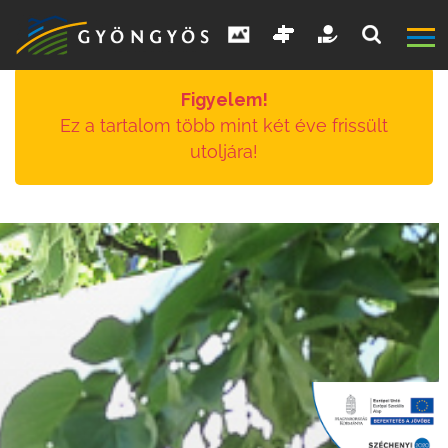
Figyelem!
Ez a tartalom több mint két éve frissült
utoljára!
A
VÁROS
KIEMELT
LÁTVÁNYOSSÁGOK
GYÖNGYÖS