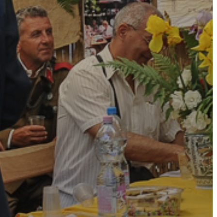
AZ
ÉPÜLŐ
VÁROS
FEJLESZTÉSEK
KÖRNYEZETVÉDELEM
TELEPÜLÉSRENDEZÉS
STRATÉGIÁK
ÉS
KONCEPCIÓK
BEJELENTŐ