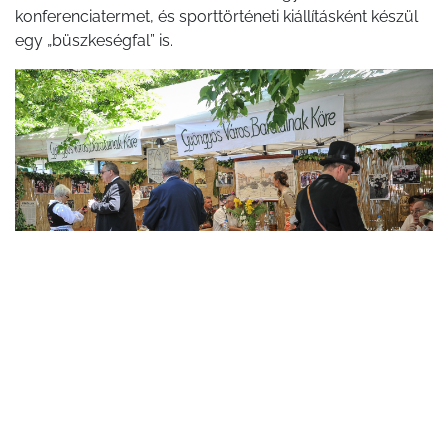
konferenciatermet, és sporttörténeti kiállításként készül
egy „büszkeségfal” is.
Gyöngyös Város Barátainak Köre – pályázó