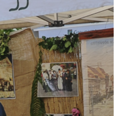
A
VÁROS
PÉNZÜGYEI
KÖLTSÉGVETÉSI
RENDELETEK