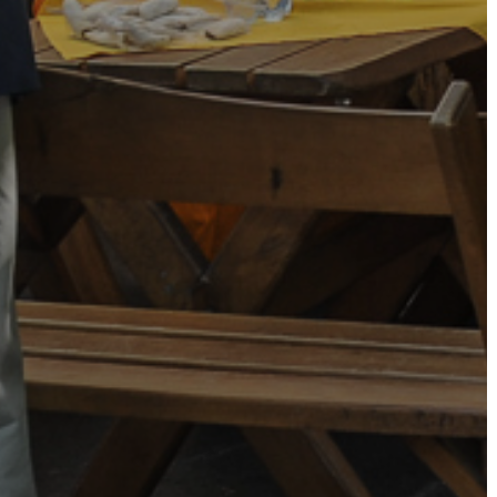
VÁROSHÁZA
AZ
ÖNKORMÁNYZAT
A
KÉPVISELŐ-
TESTÜLET
A