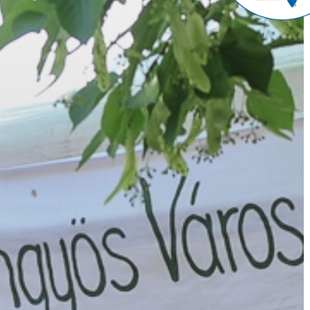
VÁROS
ÉRTÉKTÁRA
VÁROSUNKRÓL
LAKOSSÁGI
INFORMÁCIÓK
HASZNOS
KVÍZ