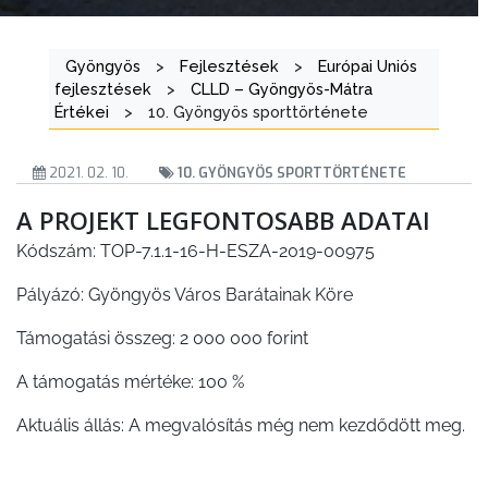
ANYAGOK
Gyöngyös
>
Fejlesztések
>
Európai Uniós
KISTÉRSÉG
fejlesztések
>
CLLD – Gyöngyös-Mátra
Értékei
>
10. Gyöngyös sporttörténete
GEOTERM-
GYÖNGYÖS
2021. 02. 10.
10. GYÖNGYÖS SPORTTÖRTÉNETE
A PROJEKT LEGFONTOSABB ADATAI
Kódszám: TOP-7.1.1-16-H-ESZA-2019-00975
Pályázó: Gyöngyös Város Barátainak Köre
Támogatási összeg: 2 000 000 forint
A támogatás mértéke: 100 %
Aktuális állás: A megvalósítás még nem kezdődött meg.