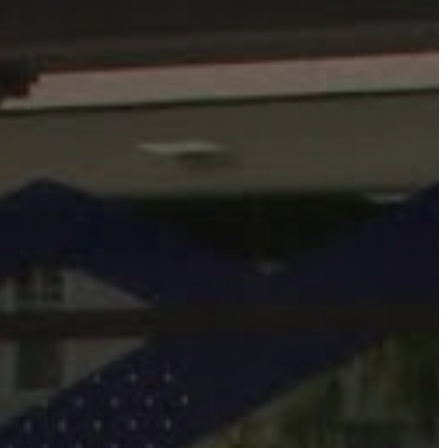
A
VÁROS
PÉNZÜGYEI
KÖLTSÉGVETÉSI
RENDELETEK