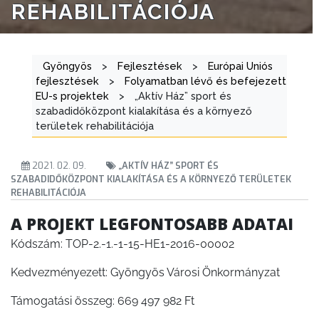
TESTÜLETI
REHABILITÁCIÓJA
ANYAGOK
KISTÉRSÉG
Gyöngyös
>
Fejlesztések
>
Európai Uniós
fejlesztések
>
Folyamatban lévő és befejezett
GEOTERM-
EU-s projektek
>
„Aktív Ház” sport és
szabadidőközpont kialakítása és a környező
GYÖNGYÖS
területek rehabilitációja
2021. 02. 09.
„AKTÍV HÁZ” SPORT ÉS
SZABADIDŐKÖZPONT KIALAKÍTÁSA ÉS A KÖRNYEZŐ TERÜLETEK
REHABILITÁCIÓJA
A PROJEKT LEGFONTOSABB ADATAI
Kódszám: TOP-2.-1.-1-15-HE1-2016-00002
Kedvezményezett: Gyöngyös Városi Önkormányzat
Támogatási összeg: 669 497 982 Ft