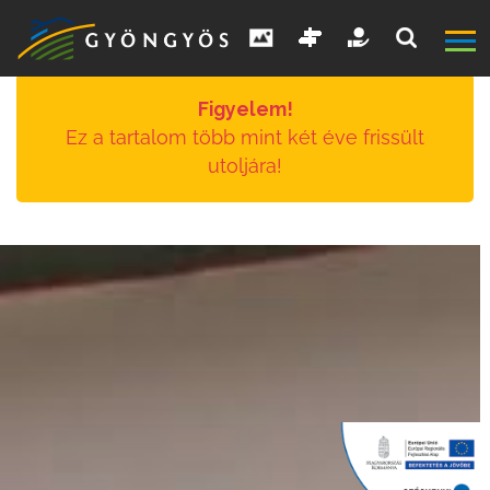
Figyelem!
Ez a tartalom több mint két éve frissült
utoljára!
A
VÁROS
KIEMELT
LÁTVÁNYOSSÁGOK
GYÖNGYÖS