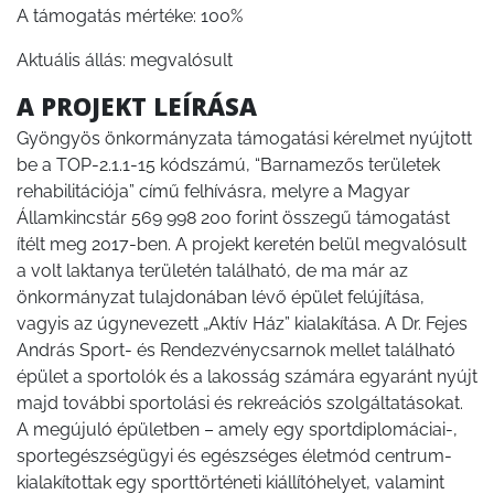
A támogatás mértéke: 100%
Aktuális állás: megvalósult
A PROJEKT LEÍRÁSA
Gyöngyös önkormányzata támogatási kérelmet nyújtott
be a TOP-2.1.1-15 kódszámú, “Barnamezős területek
rehabilitációja” című felhívásra, melyre a Magyar
Államkincstár 569 998 200 forint összegű támogatást
ítélt meg 2017-ben. A projekt keretén belül megvalósult
a volt laktanya területén található, de ma már az
önkormányzat tulajdonában lévő épület felújítása,
vagyis az úgynevezett „Aktív Ház” kialakítása. A Dr. Fejes
András Sport- és Rendezvénycsarnok mellet található
épület a sportolók és a lakosság számára egyaránt nyújt
majd további sportolási és rekreációs szolgáltatásokat.
A megújuló épületben – amely egy sportdiplomáciai-,
sportegészségügyi és egészséges életmód centrum-
kialakítottak egy sporttörténeti kiállítóhelyet, valamint