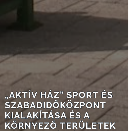
A
VÁROSRENDÉSZET
TÁJÉKOZTATÓK
ÁTLÁTHATÓSÁG
AZ
ÖNKORMÁNYZATI
CÉGEK
ÉS
INTÉZMÉNYEK
„AKTÍV HÁZ” SPORT ÉS
NYOMTATVÁNYOK
SZABADIDŐKÖZPONT
E-
KIALAKÍTÁSA ÉS A
ÜGYINTÉZÉS
KÖRNYEZŐ TERÜLETEK