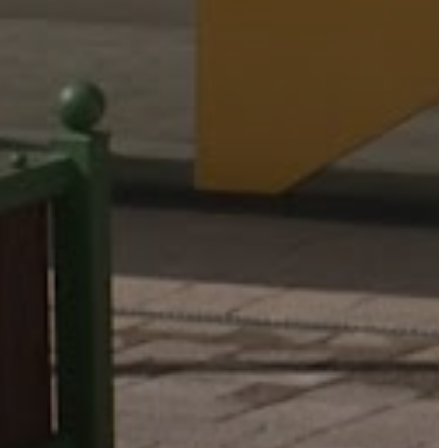
VÁROSHÁZA
AZ
ÖNKORMÁNYZAT
A
KÉPVISELŐ-
TESTÜLET