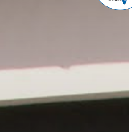
VÁROS
ÉRTÉKTÁRA
VÁROSUNKRÓL
LAKOSSÁGI
INFORMÁCIÓK
HASZNOS
KVÍZ