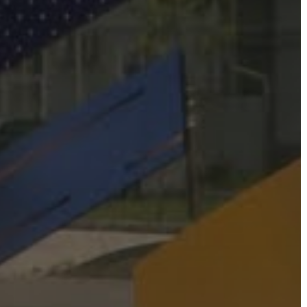
AZ
ÉPÜLŐ
VÁROS
FEJLESZTÉSEK
KÖRNYEZETVÉDELEM
TELEPÜLÉSRENDEZÉS
STRATÉGIÁK
ÉS
KONCEPCIÓK
BEJELENTŐ