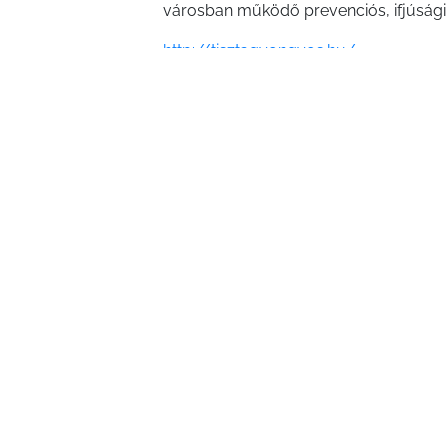
városban működő prevenciós, ifjúsági
http://tisztagyongyos.hu/