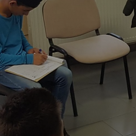
KÖLTSÉGVETÉSI
RENDELETEK
AZ
ÉPÜLŐ
VÁROS
FEJLESZTÉSEK
KÖRNYEZETVÉDELEM