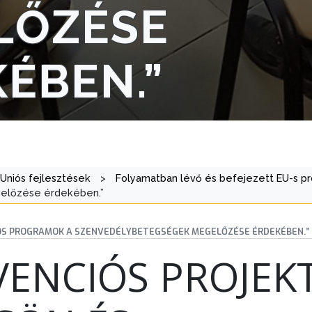
LŐZÉSE
ÉBEN.”
 Uniós fejlesztések
>
Folyamatban lévő és befejezett EU-s p
előzése érdekében.”
ÓS PROGRAMOK A SZENVEDÉLYBETEGSÉGEK MEGELŐZÉSE ÉRDEKÉBEN.”
ENCIÓS PROJEK