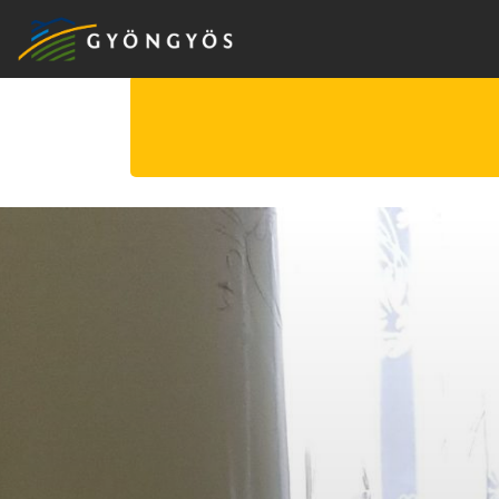
A
VÁROS
KIEMELT
LÁTVÁNYOSSÁGOK
GYÖNGYÖS
VÁROS
ÉRTÉKTÁRA