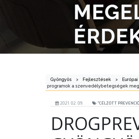
AZ
MEGE
ÖNKORMÁNYZAT
A
ÉRDEK
KÉPVISELŐ-
TESTÜLET
A
VÁROSRENDÉSZET
Gyöngyös
>
Fejlesztések
>
Európai
TÁJÉKOZTATÓK
programok a szenvedélybetegségek meg
ÁTLÁTHATÓSÁG
2021. 02. 09.
“CÉLZOTT PREVENCI
AZ
DROGPREV
ÖNKORMÁNYZATI
CÉGEK
ÉS