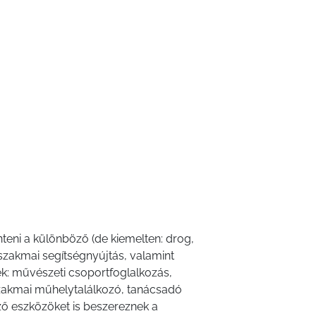
eni a különböző (de kiemelten: drog,
szakmai segítségnyújtás, valamint
ek: művészeti csoportfoglalkozás,
 szakmai műhelytalálkozó, tanácsadó
öző eszközöket is beszereznek a