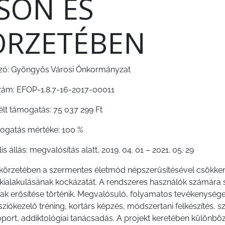
SÖN ÉS
ÖRZETÉBEN
zó: Gyöngyös Városi Önkormányzat
ám: EFOP-1.8.7-16-2017-00011
élt támogatás: 75 037 299 Ft
ogatás mértéke: 100 %
is állás: megvalósítás alatt, 2019. 04. 01 – 2021. 05. 29
körzetében a szermentes életmód népszerűsítésével csökkent
kialakulásának kockázatát. A rendszeres használók számára 
nak erősítése történik. Megvalósuló, folyamatos tevékenység
ssziókezelő tréning, kortárs képzés, módszertani felkészítés,
soport, addiktológiai tanácsadás. A projekt keretében különb