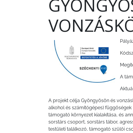
GYÖNGYÖ
INTÉZMÉNYEK
VONZÁSK
NYOMTATVÁNYOK
E-
ÜGYINTÉZÉS
Pályá
Kódsz
TESTÜLETI
ANYAGOK
Megít
A tám
KISTÉRSÉG
Aktuál
GEOTERM-
GYÖNGYÖS
A projekt célja Gyöngyösön és vonzás
alkohol és számítógépes) függőségek 
támogató környezet kialakítása, és an
sorstárs csoport, sorstárs tábor, agre
testületi találkozó, támogató szülői c