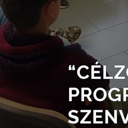
TELEPÜLÉSRENDEZÉS
STRATÉGIÁK
ÉS
KONCEPCIÓK
BEJELENTŐ
“CÉLZ
PROG
VÁROSHÁZA
SZEN