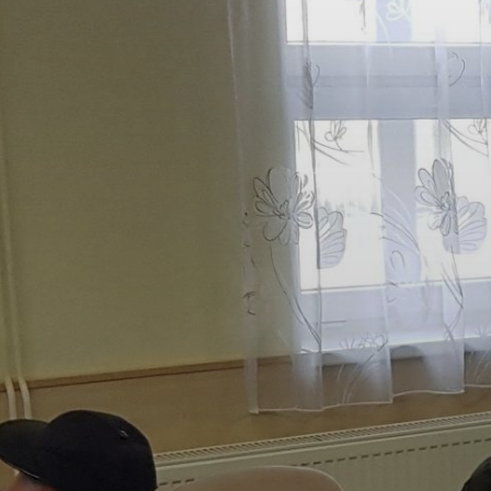
VÁROSUNKRÓL
LAKOSSÁGI
INFORMÁCIÓK
HASZNOS
KVÍZ
A
VÁROS
PÉNZÜGYEI