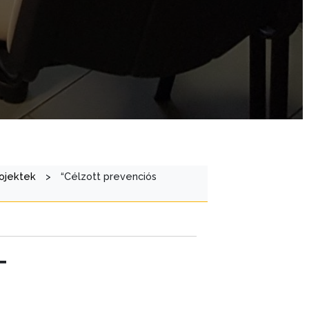
rojektek
>
“Célzott prevenciós
T