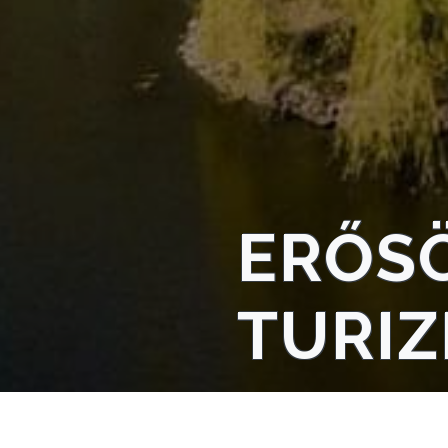
TELEPÜLÉSRENDEZÉS
STRATÉGIÁK
ÉS
KONCEPCIÓK
BEJELENTŐ
ERŐSÖ
TURI
VÁROSHÁZA
AZ
ÖNKORMÁNYZAT