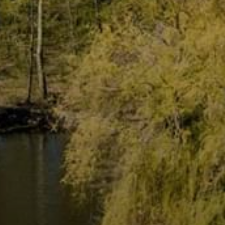
KÖLTSÉGVETÉSI
RENDELETEK
AZ
ÉPÜLŐ
VÁROS
FEJLESZTÉSEK
KÖRNYEZETVÉDELEM