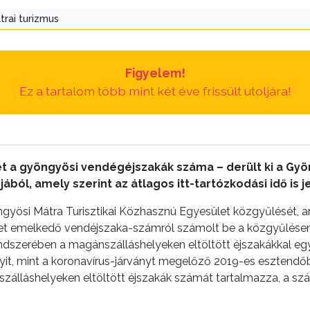
trai turizmus
Figyelem!
Ez a tartalom több mint két éve frissült utoljára!
ntet a gyöngyösi vendégéjszakák száma – derült ki a Gyö
ól, amely szerint az átlagos itt-tartózkodási idő is 
ngyösi Mátra Turisztikai Közhasznú Egyesület közgyűlését,
let emelkedő vendéjszaka-számról számolt be a közgyűlésen:
dszerében a magánszálláshelyeken eltöltött éjszakákkal eg
yit, mint a koronavírus-járványt megelőző 2019-es esztendő
i szálláshelyeken eltöltött éjszakák számát tartalmazza, a 