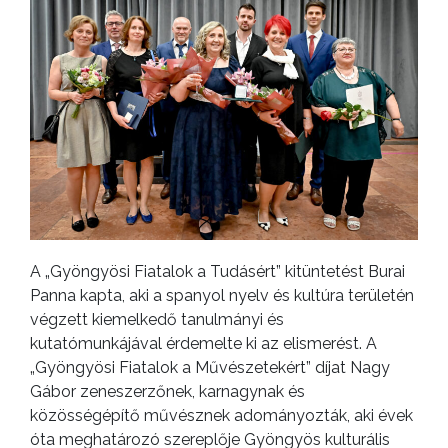
A „Gyöngyösi Fiatalok a Tudásért” kitüntetést Burai
Panna kapta, aki a spanyol nyelv és kultúra területén
végzett kiemelkedő tanulmányi és
kutatómunkájával érdemelte ki az elismerést. A
„Gyöngyösi Fiatalok a Művészetekért” díjat Nagy
Gábor zeneszerzőnek, karnagynak és
közösségépítő művésznek adományozták, aki évek
óta meghatározó szereplője Gyöngyös kulturális