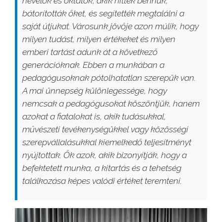
nevelők és oktatók, akik hittek bennük,
bátorították őket, és segítették megtalálni a
saját útjukat. Városunk jövője azon múlik, hogy
milyen tudást, milyen értékeket és milyen
emberi tartást adunk át a következő
generációknak. Ebben a munkában a
pedagógusoknak pótolhatatlan szerepük van.
A mai ünnepség különlegessége, hogy
nemcsak a pedagógusokat köszöntjük, hanem
azokat a fiatalokat is, akik tudásukkal,
művészeti tevékenységükkel vagy közösségi
szerepvállalásukkal kiemelkedő teljesítményt
nyújtottak. Ők azok, akik bizonyítják, hogy a
befektetett munka, a kitartás és a tehetség
találkozása képes valódi értéket teremteni.