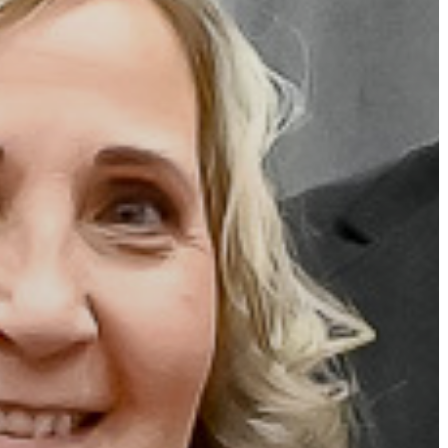
A
VÁROS
PÉNZÜGYEI
KÖLTSÉGVETÉSI