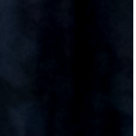
TESTÜLETI
ANYAGOK
KISTÉRSÉG
GEOTERM-
GYÖNGYÖS