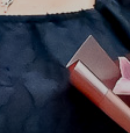
AZ
ÉPÜLŐ
VÁROS
FEJLESZTÉSEK
KÖRNYEZETVÉDELEM
TELEPÜLÉSRENDEZÉS
STRATÉGIÁK