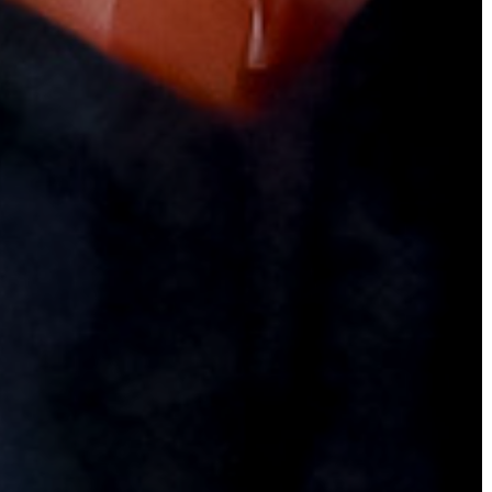
VÁROSHÁZA
AZ
ÖNKORMÁNYZAT
A
KÉPVISELŐ-
TESTÜLET