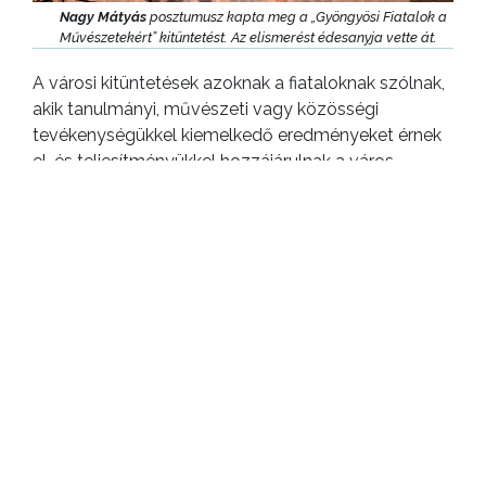
Nagy Mátyás
posztumusz kapta meg a „Gyöngyösi Fiatalok a
Művészetekért” kitüntetést. Az elismerést édesanyja vette át.
A városi kitüntetések azoknak a fiataloknak szólnak,
akik tanulmányi, művészeti vagy közösségi
tevékenységükkel kiemelkedő eredményeket érnek
el, és teljesítményükkel hozzájárulnak a város
értékeinek gyarapításához.