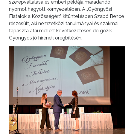
szerepvállalása és emberi példája maradandó
nyomot hagyott környezetében. A „Gyöngyösi
Fiatalok a Közösségért” kitüntetésben Szabó Bence
részesült, aki nemzetközi tanulmányai és szakmai
tapasztalatai mellett következetesen dolgozik
Gyöngyös jó hírének öregbítésén.