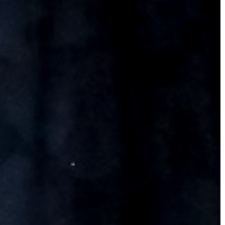
A
VÁROSRENDÉSZET
TÁJÉKOZTATÓK
ÁTLÁTHATÓSÁG
AZ
ÖNKORMÁNYZATI
CÉGEK
ÉS
INTÉZMÉNYEK
NYOMTATVÁNYOK
E-
ÜGYINTÉZÉS