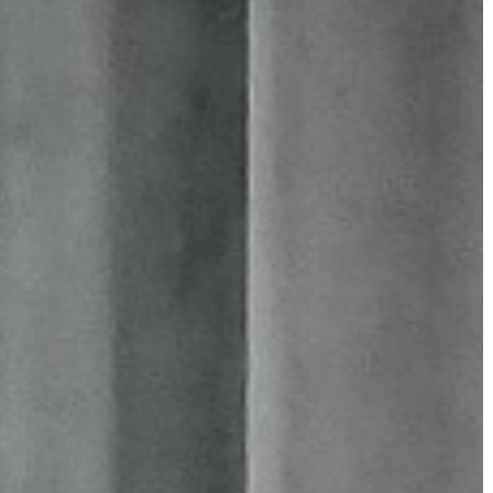
A
VÁROS
KIEMELT
LÁTVÁNYOSSÁGOK
GYÖNGYÖS
VÁROS
ÉRTÉKTÁRA
VÁROSUNKRÓL