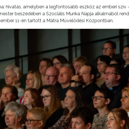
a: hivatás, amelyben a legfontosabb eszköz az emberi szív 
mester beszédében a Szociális Munka Napja alkalmából ren
mber 11-én tartott a Mátra Művelődési Központban.