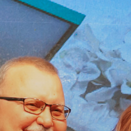
GYÖNGYÖS
VÁROS
ÉRTÉKTÁRA
VÁROSUNKRÓL
LAKOSSÁGI
INFORMÁCIÓK
HASZNOS
KVÍZ