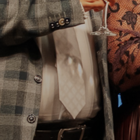
AZ
ÉPÜLŐ
VÁROS
FEJLESZTÉSEK
KÖRNYEZETVÉDELEM
TELEPÜLÉSRENDEZÉS
STRATÉGIÁK
ÉS