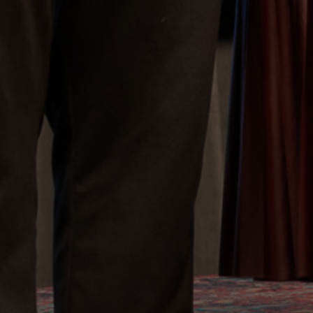
ÖNKORMÁNYZAT
A
KÉPVISELŐ-
TESTÜLET
A
VÁROSRENDÉSZET
TÁJÉKOZTATÓK
ÁTLÁTHATÓSÁG
AZ
ÖNKORMÁNYZATI
CÉGEK
ÉS
INTÉZMÉNYEK