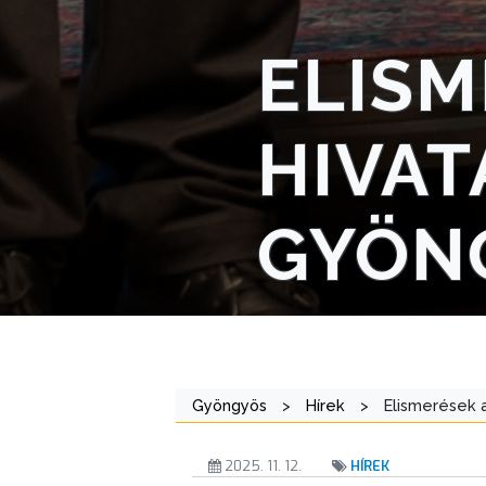
NYOMTATVÁNYOK
ELISM
E-
ÜGYINTÉZÉS
HIVAT
TESTÜLETI
ANYAGOK
GYÖN
KISTÉRSÉG
GEOTERM-
GYÖNGYÖS
Gyöngyös
>
Hírek
>
Elismerések 
2025. 11. 12.
HÍREK