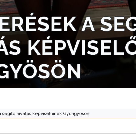
ERÉSEK A SE
ÁS KÉPVISEL
GYÖSÖN
a segítő hivatás képviselőinek Gyöngyösön