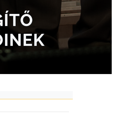
GÍTŐ
ŐINEK