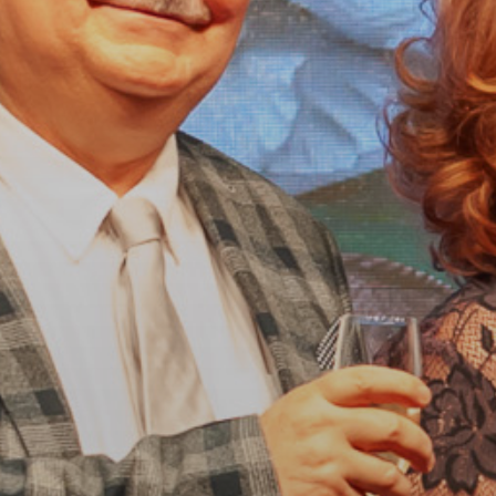
A
VÁROS
PÉNZÜGYEI
KÖLTSÉGVETÉSI
RENDELETEK