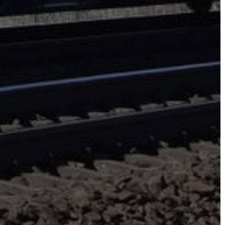
A
KÉPVISELŐ-
TESTÜLET
A
VÁROSRENDÉSZET
TÁJÉKOZTATÓK
ÁTLÁTHATÓSÁG
AZ
ÖNKORMÁNYZATI
CÉGEK
ÉS
INTÉZMÉNYEK