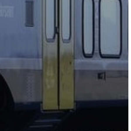
KONCEPCIÓK
BEJELENTŐ
VÁROSHÁZA
AZ
ÖNKORMÁNYZAT