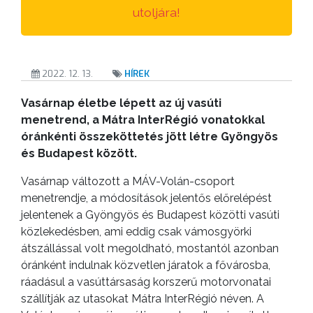
utoljára!
2022. 12. 13.
HÍREK
Vasárnap életbe lépett az új vasúti
menetrend, a Mátra InterRégió vonatokkal
óránkénti összeköttetés jött létre Gyöngyös
és Budapest között.
Vasárnap változott a MÁV-Volán-csoport
menetrendje, a módosítások jelentős előrelépést
jelentenek a Gyöngyös és Budapest közötti vasúti
közlekedésben, ami eddig csak vámosgyörki
átszállással volt megoldható, mostantól azonban
óránként indulnak közvetlen járatok a fővárosba,
ráadásul a vasúttársaság korszerű motorvonatai
szállítják az utasokat Mátra InterRégió néven. A