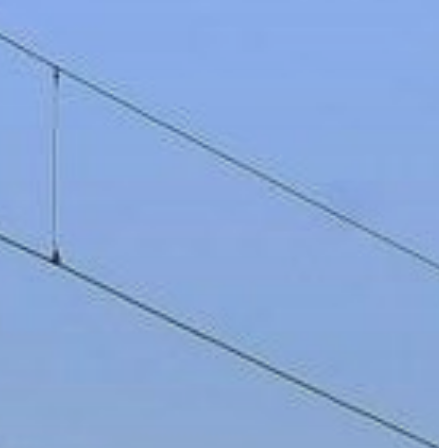
GYÖNGYÖS
VÁROS
ÉRTÉKTÁRA
VÁROSUNKRÓL
LAKOSSÁGI
INFORMÁCIÓK
HASZNOS
KVÍZ