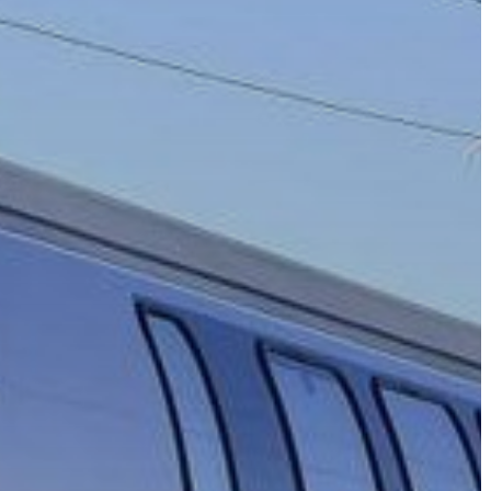
A
VÁROS
PÉNZÜGYEI
KÖLTSÉGVETÉSI
RENDELETEK