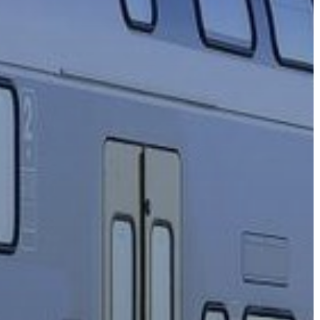
AZ
ÉPÜLŐ
VÁROS
FEJLESZTÉSEK
KÖRNYEZETVÉDELEM
TELEPÜLÉSRENDEZÉS
STRATÉGIÁK
ÉS