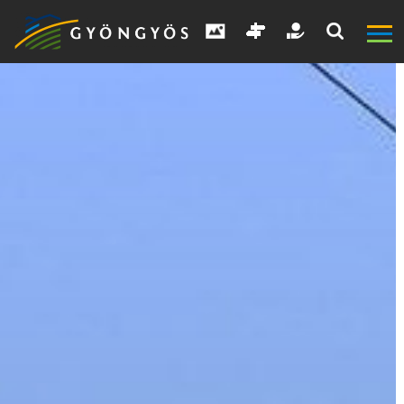
A
VÁROS
KIEMELT
LÁTVÁNYOSSÁGOK