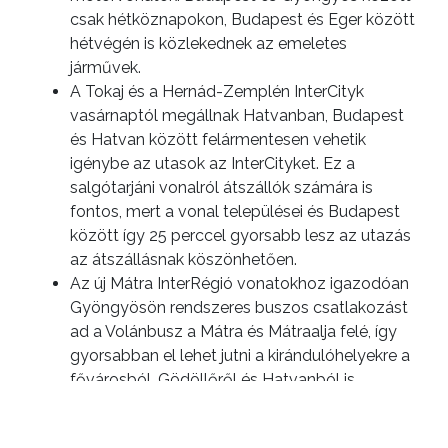
csak hétköznapokon, Budapest és Eger között
hétvégén is közlekednek az emeletes
járművek.
A Tokaj és a Hernád-Zemplén InterCityk
vasárnaptól megállnak Hatvanban, Budapest
és Hatvan között felármentesen vehetik
igénybe az utasok az InterCityket. Ez a
salgótarjáni vonalról átszállók számára is
fontos, mert a vonal települései és Budapest
között így 25 perccel gyorsabb lesz az utazás
az átszállásnak köszönhetően.
Az új Mátra InterRégió vonatokhoz igazodóan
Gyöngyösön rendszeres buszos csatlakozást
ad a Volánbusz a Mátra és Mátraalja felé, így
gyorsabban el lehet jutni a kirándulóhelyekre a
fővárosból, Gödöllőről és Hatvanból is.
Az új vasúti menetrendről részletes tájékoztatást
olvashat a
MÁV honlapján
, a vonalankénti