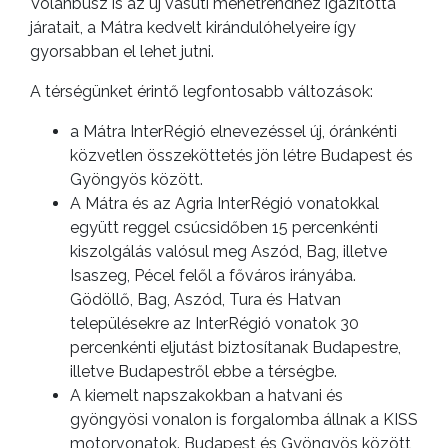
Volánbusz is az új vasúti menetrendhez igazította
járatait, a Mátra kedvelt kirándulóhelyeire így
gyorsabban el lehet jutni.
A térségünket érintő legfontosabb változások:
a Mátra InterRégió elnevezéssel új, óránkénti
közvetlen összeköttetés jön létre Budapest és
Gyöngyös között.
A Mátra és az Agria InterRégió vonatokkal
együtt reggel csúcsidőben 15 percenkénti
kiszolgálás valósul meg Aszód, Bag, illetve
Isaszeg, Pécel felől a főváros irányába.
Gödöllő, Bag, Aszód, Tura és Hatvan
településekre az InterRégió vonatok 30
percenkénti eljutást biztosítanak Budapestre,
illetve Budapestről ebbe a térségbe.
A kiemelt napszakokban a hatvani és
gyöngyösi vonalon is forgalomba állnak a KISS
motorvonatok. Budapest és Gyöngyös között