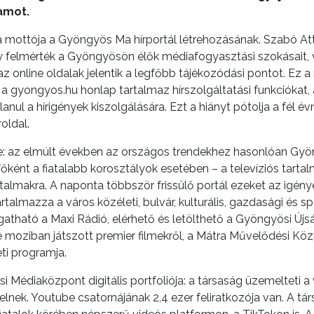
amot.
a mottója a Gyöngyös Ma hírportál létrehozásának. Szabó At
 felmérték a Gyöngyösön élők médiafogyasztási szokásait, vil
z online oldalak jelentik a legfőbb tájékozódási pontot. Ez
 a gyongyos.hu honlap tartalmaz hírszolgáltatási funkciókat,
 a hírigények kiszolgálására. Ezt a hiányt pótolja a fél évny
roldal.
e: az elmúlt években az országos trendekhez hasonlóan Gyö
őként a fiatalabb korosztályok esetében – a televíziós tartal
artalmakra. A naponta többször frissülő portál ezeket az igény
lmazza a város közéleti, bulvár, kulturális, gazdasági és spor
allgatható a Maxi Rádió, elérhető és letölthető a Gyöngyösi Ú
 moziban játszott premier filmekről, a Mátra Művelődési Kö
ti programja.
yösi Médiaközpont digitális portfoliója: a társaság üzemeltet
lnek. Youtube csatornájának 2,4 ezer feliratkozója van. A tár