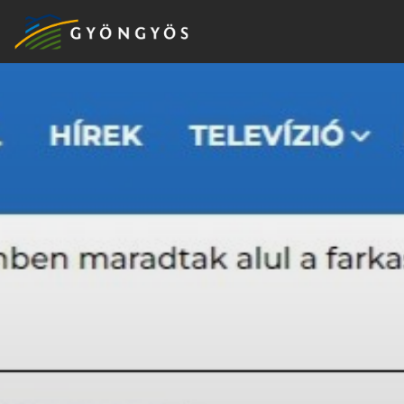
A
VÁROS
KIEMELT
LÁTVÁNYOSSÁGOK
GYÖNGYÖS
VÁROS
ÉRTÉKTÁRA