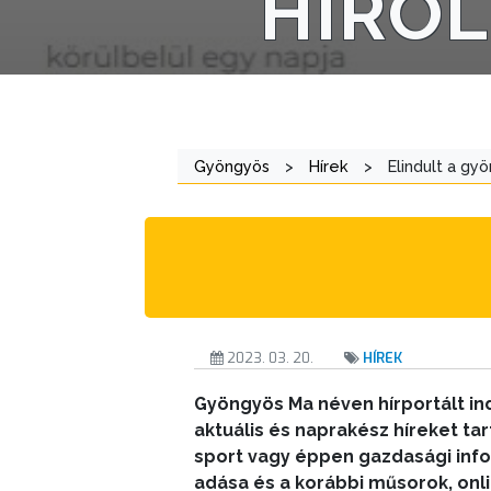
HÍRO
AZ
ÖNKORMÁNYZAT
A
KÉPVISELŐ-
TESTÜLET
Gyöngyös
>
Hírek
>
Elindult a gyö
A
VÁROSRENDÉSZET
TÁJÉKOZTATÓK
ÁTLÁTHATÓSÁG
2023. 03. 20.
HÍREK
AZ
Gyöngyös Ma néven hírportált i
ÖNKORMÁNYZATI
aktuális és naprakész híreket ta
CÉGEK
sport vagy éppen gazdasági infor
ÉS
adása és a korábbi műsorok, onli