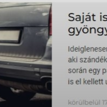
VÁROSUNKRÓL
LAKOSSÁGI
INFORMÁCIÓK
HASZNOS
KVÍZ
A
VÁROS
PÉNZÜGYEI