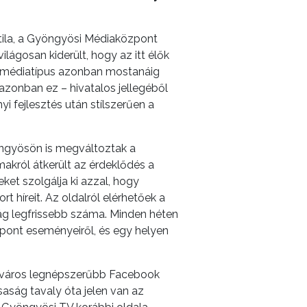
tila, a Gyöngyösi Médiaközpont
ágosan kiderült, hogy az itt élők
 a médiatípus azonban mostanáig
 azonban ez – hivatalos jellegéből
i fejlesztés után stílszerűen a
ngyösön is megváltoztak a
makról átkerült az érdeklődés a
eket szolgálja ki azzal, hogy
t híreit. Az oldalról elérhetőek a
jság legfrissebb száma. Minden héten
zpont eseményeiről, és egy helyen
i a város legnépszerűbb Facebook
saság tavaly óta jelen van az