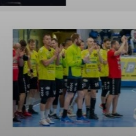
KÖLTSÉGVETÉSI
RENDELETEK
AZ
ÉPÜLŐ
VÁROS
FEJLESZTÉSEK