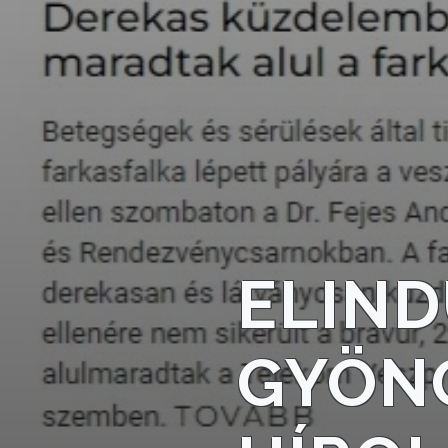
KÖRNYEZETVÉDELEM
TELEPÜLÉSRENDEZÉS
STRATÉGIÁK
ÉS
KONCEPCIÓK
BEJELENTŐ
ELIND
GYÖNG
VÁROSHÁZA