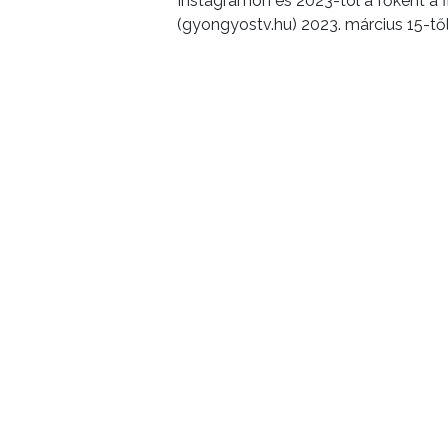
Instagramon és 2023-tól a főként a 
(gyongyostv.hu) 2023. március 15-től
ELŐZŐ CIKK
Postapartnereket keres az önkormány
KIEMELT TARTALMAK
Városkártya
Gyöngyösi Újság