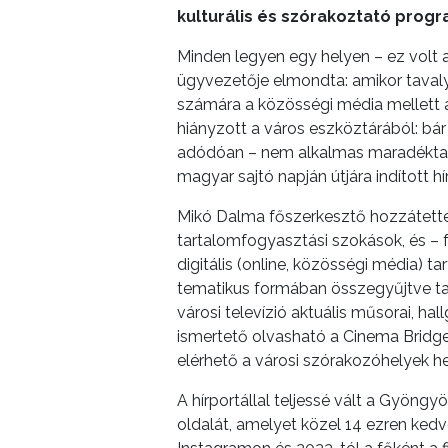
kulturális és szórakoztató progr
INTÉZMÉNYEK
Minden legyen egy helyen – ez volt 
NYOMTATVÁNYOK
ügyvezetője elmondta: amikor tavaly
számára a közösségi média mellett a
E-
hiányzott a város eszköztárából: bár
ÜGYINTÉZÉS
adódóan – nem alkalmas maradéktalanul
magyar sajtó napján útjára indított hí
TESTÜLETI
Mikó Dalma főszerkesztő hozzátett
ANYAGOK
tartalomfogyasztási szokások, és – f
digitális (online, közösségi média) t
KISTÉRSÉG
tematikus formában összegyűjtve tarta
városi televízió aktuális műsorai, h
GEOTERM-
ismertető olvasható a Cinema Bridge
GYÖNGYÖS
elérhető a városi szórakozóhelyek he
A hírportállal teljessé vált a Gyöng
oldalát, amelyet közel 14 ezren kedve