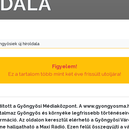
LDALA
ngyösiek új híroldala
Figyelem!
Ez a tartalom több mint két éve frissült utoljára!
ndított a Gyöngyösi Médiaközpont. A www.gyongyosma.
rtalmaz Gyöngyös és környéke legfrissebb történéseiről
máció. Az oldalon keresztül elérhető a Gyöngyösi Váro
ne hallgatható a Maxi Rádió. Ezen felül összegyűjti a 