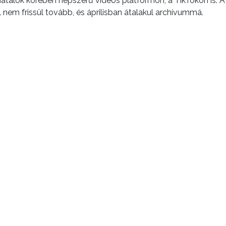
fiatalok körében népszerű videós platformon, a TikTokon is. 
 nem frissül tovább, és áprilisban átalakul archívummá.
zat
Karrier
Eladó ingatlanok