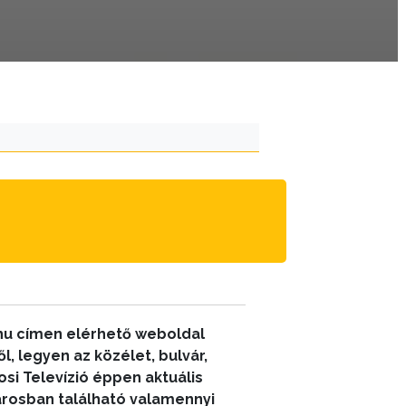
hu címen elérhető weboldal
, legyen az közélet, bulvár,
si Televízió éppen aktuális
városban található valamennyi