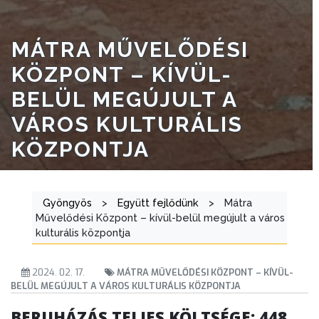
MÁTRA MŰVELŐDÉSI
KÖZPONT – KÍVÜL-
BELÜL MEGÚJULT A
VÁROS KULTURÁLIS
KÖZPONTJA
Gyöngyös
>
Együtt fejlődünk
>
Mátra
Művelődési Központ – kívül-belül megújult a város
kulturális központja
2024. 02. 17.
MÁTRA MŰVELŐDÉSI KÖZPONT – KÍVÜL-
BELÜL MEGÚJULT A VÁROS KULTURÁLIS KÖZPONTJA
BERUHÁZÁS TELJES KÖLTSÉGE:
448