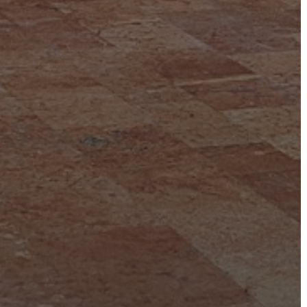
CÉGEK
ÉS
INTÉZMÉNYEK
NYOMTATVÁNYOK
E-
ÜGYINTÉZÉS
TESTÜLETI
ANYAGOK
KISTÉRSÉG
GEOTERM-
GYÖNGYÖS