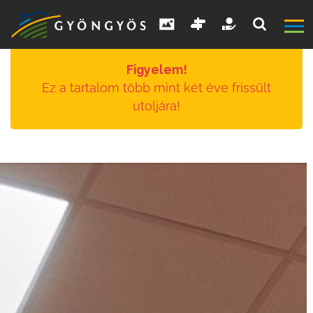
Figyelem!
Ez a tartalom több mint két éve frissült
utoljára!
A
VÁROS
KIEMELT