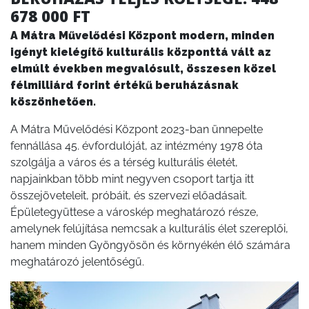
678 000 FT
A Mátra Művelődési Központ modern, minden
igényt kielégítő kulturális központtá vált az
elmúlt években megvalósult, összesen közel
félmilliárd forint értékű beruházásnak
köszönhetően.
A Mátra Művelődési Központ 2023-ban ünnepelte
fennállása 45. évfordulóját, az intézmény 1978 óta
szolgálja a város és a térség kulturális életét,
napjainkban több mint negyven csoport tartja itt
összejöveteleit, próbáit, és szervezi előadásait.
Épületegyüttese a városkép meghatározó része,
amelynek felújítása nemcsak a kulturális élet szereplői,
hanem minden Gyöngyösön és környékén élő számára
meghatározó jelentőségű.