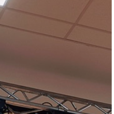
LÁTVÁNYOSSÁGOK
GYÖNGYÖS
VÁROS
ÉRTÉKTÁRA
VÁROSUNKRÓL
LAKOSSÁGI
INFORMÁCIÓK
HASZNOS
KVÍZ