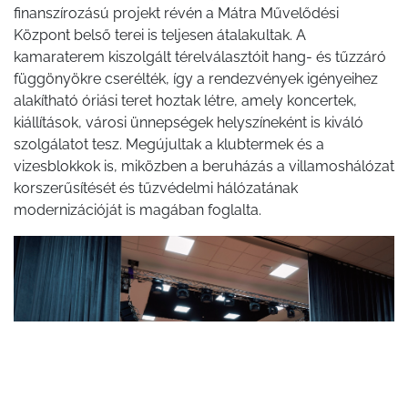
finanszírozású projekt révén a Mátra Művelődési
Központ belső terei is teljesen átalakultak. A
kamaraterem kiszolgált térelválasztóit hang- és tűzzáró
függönyökre cserélték, így a rendezvények igényeihez
alakítható óriási teret hoztak létre, amely koncertek,
kiállítások, városi ünnepségek helyszíneként is kiváló
szolgálatot tesz. Megújultak a klubtermek és a
vizesblokkok is, miközben a beruházás a villamoshálózat
korszerűsítését és tűzvédelmi hálózatának
modernizációját is magában foglalta.