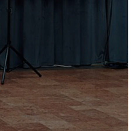
AZ
ÖNKORMÁNYZAT
A
KÉPVISELŐ-
TESTÜLET
A
VÁROSRENDÉSZET
TÁJÉKOZTATÓK
ÁTLÁTHATÓSÁG
AZ
ÖNKORMÁNYZATI