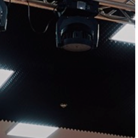
A
VÁROS
PÉNZÜGYEI
KÖLTSÉGVETÉSI
RENDELETEK