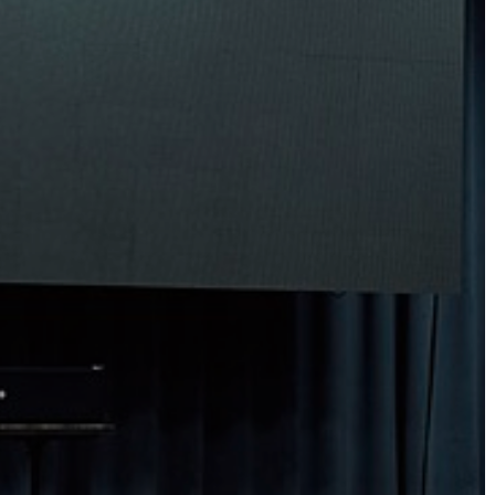
STRATÉGIÁK
ÉS
KONCEPCIÓK
BEJELENTŐ
VÁROSHÁZA