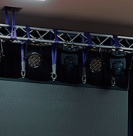
AZ
ÉPÜLŐ
VÁROS
FEJLESZTÉSEK
KÖRNYEZETVÉDELEM
TELEPÜLÉSRENDEZÉS