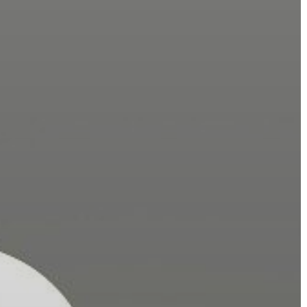
GYÖNGYÖS
VÁROS
ÉRTÉKTÁRA
VÁROSUNKRÓL
LAKOSSÁGI
INFORMÁCIÓK
HASZNOS
KVÍZ