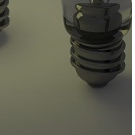
AZ
ÉPÜLŐ
VÁROS
FEJLESZTÉSEK
KÖRNYEZETVÉDELEM
TELEPÜLÉSRENDEZÉS
STRATÉGIÁK
ÉS