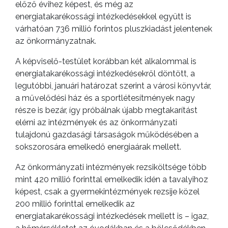
előző évihez képest, és még az
energiatakarékossági intézkedésekkel együtt is
várhatóan 736 millió forintos pluszkiadást jelentenek
az önkormányzatnak.
A képviselő-testület korábban két alkalommal is
energiatakarékossági intézkedésekről döntött, a
legutóbbi, januári határozat szerint a városi könyvtár,
a művelődési ház és a sportlétesítmények nagy
része is bezár, így próbálnak újabb megtakarítást
elérni az intézmények és az önkormányzati
tulajdonú gazdasági társaságok működésében a
sokszorosára emelkedő energiaárak mellett.
Az önkormányzati intézmények rezsiköltsége több
mint 420 millió forinttal emelkedik idén a tavalyihoz
képest, csak a gyermekintézmények rezsije közel
200 millió forinttal emelkedik az
energiatakarékossági intézkedések mellett is – igaz,