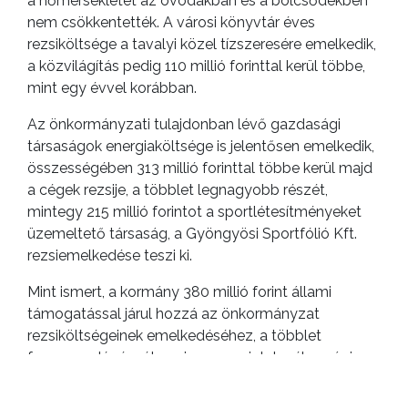
a hőmérsékletet az óvodákban és a bölcsődékben
nem csökkentették. A városi könyvtár éves
rezsiköltsége a tavalyi közel tízszeresére emelkedik,
a közvilágítás pedig 110 millió forinttal kerül többe,
mint egy évvel korábban.
Az önkormányzati tulajdonban lévő gazdasági
társaságok energiaköltsége is jelentősen emelkedik,
összességében 313 millió forinttal többe kerül majd
a cégek rezsije, a többlet legnagyobb részét,
mintegy 215 millió forintot a sportlétesítményeket
üzemeltető társaság, a Gyöngyösi Sportfólió Kft.
rezsiemelkedése teszi ki.
Mint ismert, a kormány 380 millió forint állami
támogatással járul hozzá az önkormányzat
rezsiköltségeinek emelkedéséhez, a többlet
fennmaradó részét, ami az energiatakarékossági
intézkedésekkel együtt is mintegy 356 millió forintra
rúg, az önkormányzatnak saját költségvetése