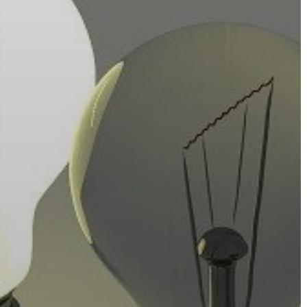
A
VÁROS
PÉNZÜGYEI
KÖLTSÉGVETÉSI
RENDELETEK