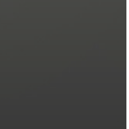
A
KÉPVISELŐ-
TESTÜLET
A
VÁROSRENDÉSZET
TÁJÉKOZTATÓK
ÁTLÁTHATÓSÁG
AZ
ÖNKORMÁNYZATI
CÉGEK
ÉS
INTÉZMÉNYEK