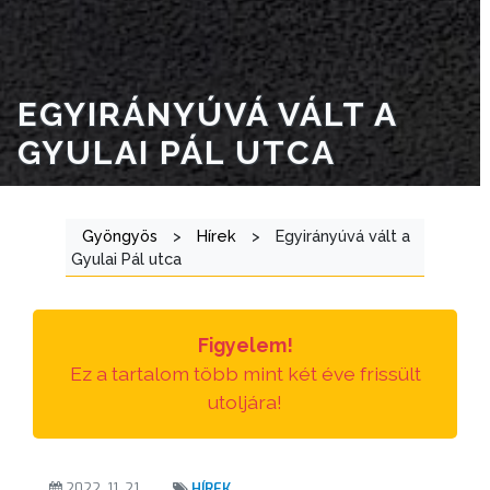
TÁJÉKOZTATÓK
ÁTLÁTHATÓSÁG
EGYIRÁNYÚVÁ VÁLT A
AZ
GYULAI PÁL UTCA
ÖNKORMÁNYZATI
CÉGEK
ÉS
Gyöngyös
>
Hírek
>
Egyirányúvá vált a
INTÉZMÉNYEK
Gyulai Pál utca
NYOMTATVÁNYOK
Figyelem!
E-
Ez a tartalom több mint két éve frissült
ÜGYINTÉZÉS
utoljára!
TESTÜLETI
ANYAGOK
2022. 11. 21.
HÍREK