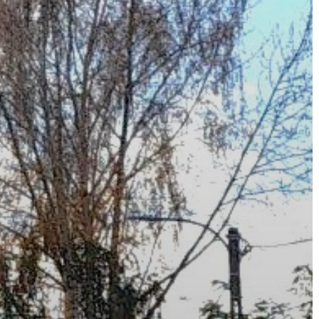
VÁROS
ÉRTÉKTÁRA
VÁROSUNKRÓL
LAKOSSÁGI
INFORMÁCIÓK
HASZNOS
KVÍZ