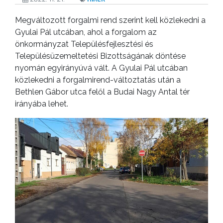
KISTÉRSÉG
Megváltozott forgalmi rend szerint kell közlekedni a
Gyulai Pál utcában, ahol a forgalom az
GEOTERM-
önkormányzat Településfejlesztési és
GYÖNGYÖS
Településüzemeltetési Bizottságának döntése
nyomán egyirányúvá vált. A Gyulai Pál utcában
közlekedni a forgalmirend-változtatás után a
Bethlen Gábor utca felől a Budai Nagy Antal tér
irányába lehet.