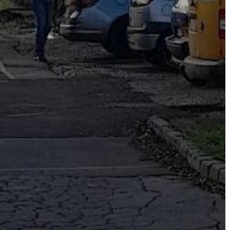
VÁROS
FEJLESZTÉSEK
KÖRNYEZETVÉDELEM
TELEPÜLÉSRENDEZÉS
STRATÉGIÁK
ÉS
KONCEPCIÓK
BEJELENTŐ