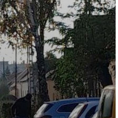
A
VÁROS
PÉNZÜGYEI
KÖLTSÉGVETÉSI
RENDELETEK
AZ
ÉPÜLŐ