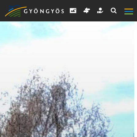
A
VÁROS
KIEMELT
LÁTVÁNYOSSÁGOK
GYÖNGYÖS