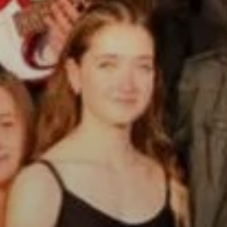
A
VÁROS
PÉNZÜGYEI
KÖLTSÉGVETÉSI
RENDELETEK