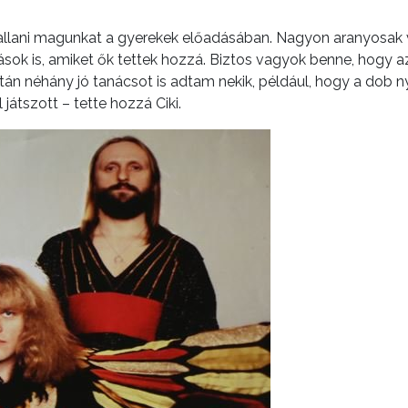
 hallani magunkat a gyerekek előadásában. Nagyon aranyosak
ítások is, amiket ők tettek hozzá. Biztos vagyok benne, hogy
után néhány jó tanácsot is adtam nekik, például, hogy a dob 
játszott – tette hozzá Ciki.