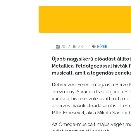
TESTÜLETI
ANYAGOK
KISTÉRSÉG
GEOTERM-
GYÖNGYÖS
2022. 06. 28.
HÍREK
Újabb nagysikerű előadást állíto
Metallica-feldolgozással hívták
musicalt, amit a legendás zenek
Debreczeni Ferenc maga is a Berze N
intézmény. A város díszpolgára a
Bli
városba, hiszen szülei az itteni te
a berzés diákok előadásáról is itt ért
Pitlik Emesével, aki a Mikola Sándor
Az Omega-musicalt május végén mutat