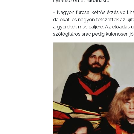
nyilatkozott az előadásról:
– Nagyon furcsa, kettős érzés volt
dalokat, és nagyon tetszettek az új
a gyerekek musicaljére. Az előadás 
szólógitáros srác pedig különösen jól 