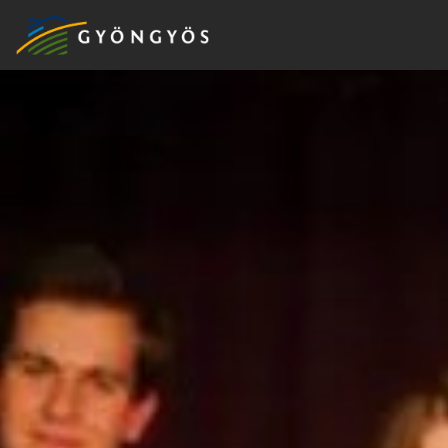
A
VÁROS
KIEMELT
LÁTVÁNYOSSÁGOK
GYÖNGYÖS