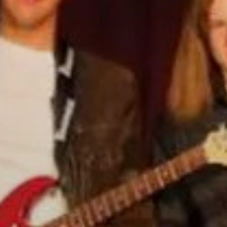
VÁROS
ÉRTÉKTÁRA
VÁROSUNKRÓL
LAKOSSÁGI
INFORMÁCIÓK
HASZNOS
KVÍZ