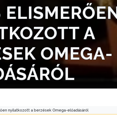
IS ELISMERŐE
TKOZOTT A
ÉSEK OMEGA-
DÁSÁRÓL
erően nyilatkozott a berzések Omega-előadásáról