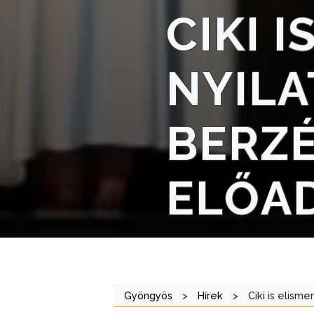
A
CIKI 
VÁROSRENDÉSZET
TÁJÉKOZTATÓK
NYILA
ÁTLÁTHATÓSÁG
BERZ
AZ
ÖNKORMÁNYZATI
CÉGEK
ELŐA
ÉS
INTÉZMÉNYEK
NYOMTATVÁNYOK
E-
ÜGYINTÉZÉS
Gyöngyös
>
Hírek
>
Ciki is elism