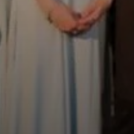
VÁROSHÁZA
AZ
ÖNKORMÁNYZAT
A
KÉPVISELŐ-
TESTÜLET