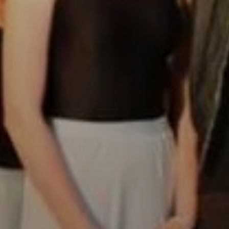
AZ
ÉPÜLŐ
VÁROS
FEJLESZTÉSEK
KÖRNYEZETVÉDELEM
TELEPÜLÉSRENDEZÉS
STRATÉGIÁK
ÉS
KONCEPCIÓK
BEJELENTŐ