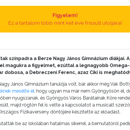
Figyelem!
Ez a tartalom több mint két éve frissült utoljára!
ttak színpadra a Berze Nagy János Gimnázium diákjai. A 
 fel magukra a figyelmet, ezúttal a legnagyobb Omega-
ar dobosa, a Debreczeni Ferenc, azaz Ciki is meghatód
agy János Gimnázium tanulója volt, bár akkor még Vak Botty
kknek mesélte el
, hogy ugyan ma már nem Gyöngyösön él, de
metőben nyugszanak, és Gyöngyös Város Barátainak Köre rendez
esült, majd rögtön fel is vette a kapcsolatot a musicalt szerző
 Országos Fizikaverseny döntőjére készítette az előadást.
ták be az iskolában hatalmas sikerrel, a bemutatóról pedig 