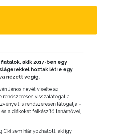
fiatalok, akik 2017-ben egy
slágerekkel hoztak létre egy
va nézett végig.
án János nevét viselte az
 rendszeresen visszalátogat a
vényeit is rendszeresen látogatja –
 és a diákokat felkészítő tanárnővel,
Ciki sem hiányozhatott, aki így