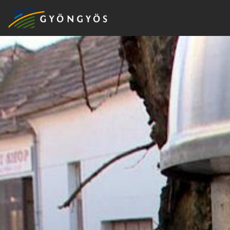
A
VÁROS
KIEMELT
LÁTVÁNYOSSÁGOK
GYÖNGYÖS
VÁROS
ÉRTÉKTÁRA