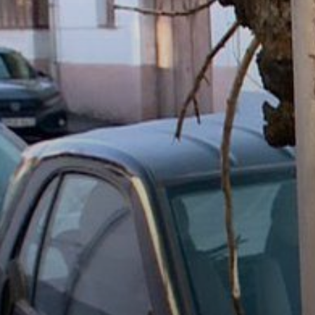
VÁROSUNKRÓL
LAKOSSÁGI
INFORMÁCIÓK
HASZNOS
KVÍZ
A
VÁROS
PÉNZÜGYEI