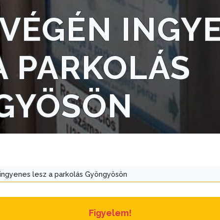
 VÉGÉN INGY
A PARKOLÁS
GYÖSÖN
ingyenes lesz a parkolás Gyöngyösön
Figyelem!