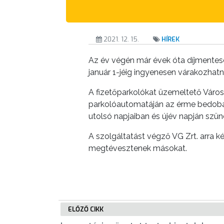
KÉPVISELŐ-
TESTÜLET
2021. 12. 15.
HÍREK
A
Az év végén már évek óta díjmentese
VÁROSRENDÉSZET
január 1-jéig ingyenesen várakozhat
TÁJÉKOZTATÓK
A fizetőparkolókat üzemeltető Váro
parkolóautomatáján az érme bedobásár
ÁTLÁTHATÓSÁG
utolsó napjaiban és újév napján szüne
AZ
A szolgáltatást végző VG Zrt. arra kér
ÖNKORMÁNYZATI
megtévesztenek másokat.
CÉGEK
ÉS
INTÉZMÉNYEK
ELŐZŐ CIKK
NYOMTATVÁNYOK