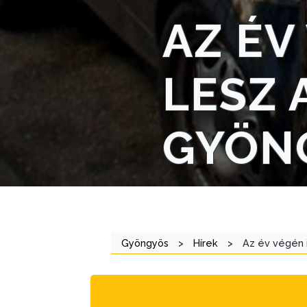
STRATÉGIÁK
AZ ÉV
ÉS
KONCEPCIÓK
LESZ 
BEJELENTŐ
GYÖN
VÁROSHÁZA
Gyöngyös
>
Hírek
>
Az év végén 
AZ
ÖNKORMÁNYZAT
A