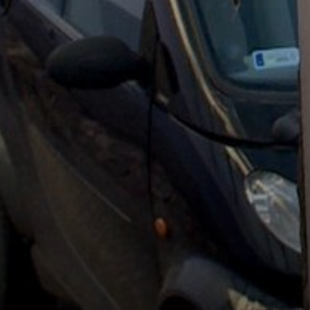
KÖLTSÉGVETÉSI
RENDELETEK
AZ
ÉPÜLŐ
VÁROS
FEJLESZTÉSEK
KÖRNYEZETVÉDELEM
TELEPÜLÉSRENDEZÉS