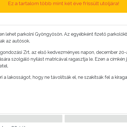
Ez a tartalom több mint két éve frissült utoljára!
n lehet parkolni Gyöngyösön. Az egyébként fizető parkolókb
nak az autósok.
sgondozási Zrt. az első kedvezményes napon, december 20-á
a szolgáló nyílást matricával ragasztja le. Ezen a címkén je
tel.
i a lakosságot, hogy ne távolítsák el, ne szakítsák fel a kira