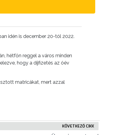
an idén is december 20-tól 2022.
n, hétfőn reggel a város minden
lezve, hogy a díjfizetés az óév
gasztott matricákat, mert azzal
KÖVETKEZŐ CIKK