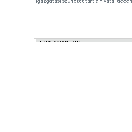
Igazgatási szünetet tart a hivatal dece
E-
ÜGYINTÉZÉS
TESTÜLETI
ANYAGOK
KIEMELT TARTALMAK
KISTÉRSÉG
Városkártya
Gyöngyösi Újság
GEOTERM-
GYÖNGYÖS