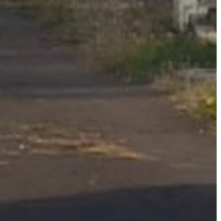
AZ
ÉPÜLŐ
VÁROS
FEJLESZTÉSEK
KÖRNYEZETVÉDELEM
TELEPÜLÉSRENDEZÉS
STRATÉGIÁK
ÉS
KONCEPCIÓK
BEJELENTŐ