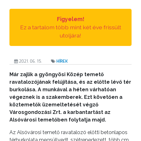
TESTÜLETI
ANYAGOK
Figyelem!
KISTÉRSÉG
Ez a tartalom több mint két éve frissült
utoljára!
GEOTERM-
GYÖNGYÖS
2021. 06. 15.
HÍREK
Már zajlik a gyöngyösi Közép temető
ravatalozójának felújítása, és az előtte lévő tér
burkolása. A munkával a héten várhatóan
végeznek is a szakemberek. Ezt követően a
köztemetők üzemeltetését végző
Városgondozási Zrt. a
karbantartást az
Alsóvárosi temetőben folytatja majd.
Az Alsóvárosi temető ravatalozó előtti betonlapos
térburkolata megsüllyedt, szétrepedezett, több cm