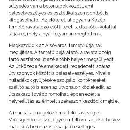
süllyedés van a betonlapok között, ami
balesetveszélyes és esztétikai szempontból is
kifogásolható. Az előteret, ahogyan a Közép
temető ravatalozó előtti terét is, díszkőburkolattal
látják el, mely a nyár folyamán megtörténik.
Megkezdődik az Alsóvárosi temető útjainak
megújítása. A temető bejáratától a ravatalozóig
tartó aszfaltos út széle több helyen megsüllyedt.
Az út közepe felemelkedett, repedezett, száraz
útviszonyok között is balesetveszélyes. Mivel a
hulladékok gyűjtésére szolgáló, konténereket
szállító autó is ezen az útvonalon közlekedik, az
útszakasz tovább romolhat, éppen ezért a
helyreállítás az érintett szakaszon kezdődik majd el.
A munkákat megelőzően a felújítást végző
Városgondozási Zrt. figyelemfelhívó táblákat helyez
majd ki. A beruházásokkal járó esetleges