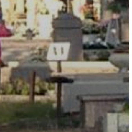
A
VÁROS
PÉNZÜGYEI
KÖLTSÉGVETÉSI
RENDELETEK