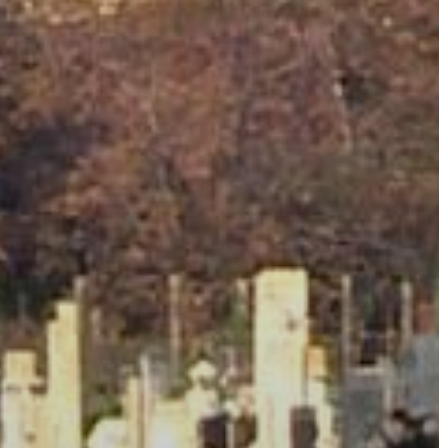
VÁROS
ÉRTÉKTÁRA
VÁROSUNKRÓL
LAKOSSÁGI
INFORMÁCIÓK
HASZNOS
KVÍZ