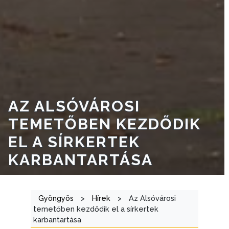
A
VÁROSRENDÉSZET
TÁJÉKOZTATÓK
ÁTLÁTHATÓSÁG
AZ
AZ ALSÓVÁROSI
ÖNKORMÁNYZATI
CÉGEK
TEMETŐBEN KEZDŐDIK
ÉS
EL A SÍRKERTEK
INTÉZMÉNYEK
KARBANTARTÁSA
NYOMTATVÁNYOK
E-
Gyöngyös
>
Hírek
>
Az Alsóvárosi
ÜGYINTÉZÉS
temetőben kezdődik el a sírkertek
karbantartása