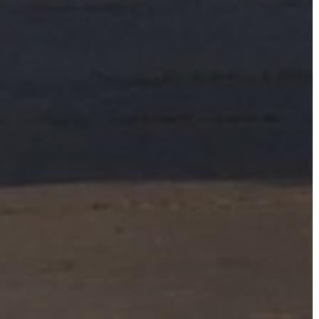
VÁROSHÁZA
AZ
ÖNKORMÁNYZAT
A
KÉPVISELŐ-
TESTÜLET