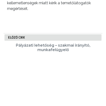
kellemetlenségek miatt kérik a temetőlátogatók
megértését.
ELŐZŐ CIKK
Pályázati lehetőség – szakmai irányító,
munkafelügyelő
KÖVETKEZŐ CIKK
Pályázat kulturális, közművelődési és
művészeti tevékenységek
támogatására