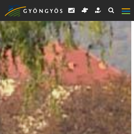
A
VÁROS
KIEMELT
LÁTVÁNYOSSÁGOK
GYÖNGYÖS