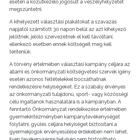
esetén a közútkezelő jogosult a veszélyhelyzetet
AZ
megszüntetni.
ÉPÜLŐ
VÁROS
A kihelyezett választási plakátokat a szavazás
napjától számított 30 napon belül az azt kihelyező
jelöltnek, jelölő szervezetnek el kell távolítani,
ellenkező esetben ennek költségeit meg kell
FEJLESZTÉSEK
téríteniük.
KÖRNYEZETVÉDELEM
A törvény értelmében választási kampány céljára az
állami és önkormányzati költségvetési szervek igény
TELEPÜLÉSRENDEZÉS
esetén azonos feltételekkel bocsáthatnak
rendelkezésre helyiségeket. Ez a szabály érvényes
STRATÉGIÁK
az önkormányzati tulajdonú, sport- vagy közösségi
célú ingatlanok használatára is a kampányban. A
ÉS
fenntartó Önkormányzat rendelkezése értelmében
KONCEPCIÓK
gyermekintézményben kampánytevékenységet
folytatni, gyűlés céljára helyiséget biztosítani a
BEJELENTŐ
gyermekjogok érvényesülése érdekében nem lehet,
ilyen tevékenységre helyiség sem biztosítható.