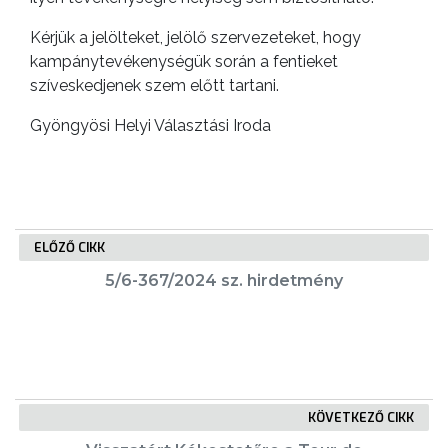
Kérjük a jelölteket, jelölő szervezeteket, hogy
kampánytevékenységük során a fentieket
szíveskedjenek szem előtt tartani.
Gyöngyösi Helyi Választási Iroda
VÁROSHÁZA
ELŐZŐ CIKK
5/6-367/2024 sz. hirdetmény
AZ
ÖNKORMÁNYZAT
A
KÉPVISELŐ-
TESTÜLET
KÖVETKEZŐ CIKK