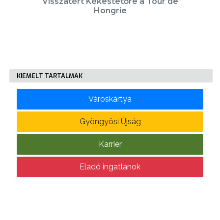
Visszatért Kékestetőre a Tour de
A
Hongrie
VÁROSRENDÉSZET
TÁJÉKOZTATÓK
ÁTLÁTHATÓSÁG
KIEMELT TARTALMAK
AZ
Városkártya
ÖNKORMÁNYZATI
CÉGEK
Gyöngyösi Újság
ÉS
INTÉZMÉNYEK
Karrier
NYOMTATVÁNYOK
Eladó ingatlanok
E-
ÜGYINTÉZÉS