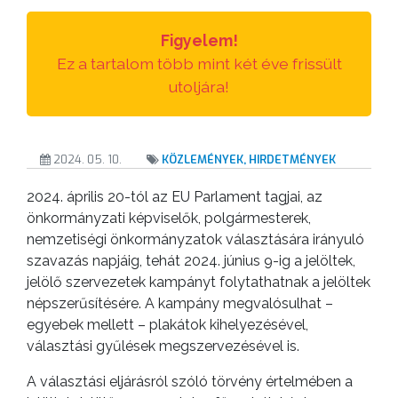
VÁROS
Figyelem!
ÉRTÉKTÁRA
Ez a tartalom több mint két éve frissült
utoljára!
VÁROSUNKRÓL
LAKOSSÁGI
INFORMÁCIÓK
2024. 05. 10.
KÖZLEMÉNYEK, HIRDETMÉNYEK
2024. április 20-tól az EU Parlament tagjai, az
HASZNOS
önkormányzati képviselők, polgármesterek,
nemzetiségi önkormányzatok választására irányuló
KVÍZ
szavazás napjáig, tehát 2024. június 9-ig a jelöltek,
jelölő szervezetek kampányt folytathatnak a jelöltek
népszerűsítésére. A kampány megvalósulhat –
egyebek mellett – plakátok kihelyezésével,
választási gyűlések megszervezésével is.
A választási eljárásról szóló törvény értelmében a