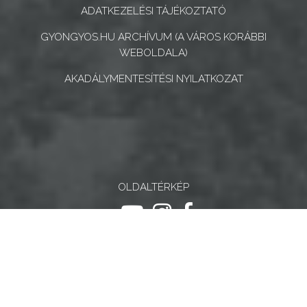
ADATKEZELÉSI TÁJÉKOZTATÓ
GYONGYOS.HU ARCHÍVUM (A VÁROS KORÁBBI
WEBOLDALA)
AKADÁLYMENTESÍTÉSI NYILATKOZAT
OLDALTÉRKÉP
ugrás youtube csatornára
ugrás instagram csatornár
ugrás facebook-oldalr
Keresés
Keresé
Gyöngyösi Kulturális Nonprofit Kft.
Gyöngyösi Médiaközpont Nonprofit Kft.