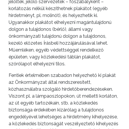
jelöltek, jelölő szervezetek – főszabályként –
korlátozás nélkül készíthetnek plakátot (egyéb
hirdetményt, pl. molinót), és helyezhetik ki.
A
Ugyanakkor plakátot elhelyezni magántulajdonú
VÁROS
dolgon a tulajdonos (bérlő), állami vagy
PÉNZÜGYEI
önkormányzati tulajdonú dolgon a tulajdonos,
kezelő előzetes Írásbeli hozzájárulásával lehet.
Műemléken, egyéb védettséggel rendelkező
épületen, vagy közlekedési táblán plakátot,
KÖLTSÉGVETÉSI
szórólapot elhelyezni tilos.
RENDELETEK
Fentiek értelmében szabadon helyezhető ki plakát
az Önkormányzat által rendszeresített,
közhasználatra szolgáló hirdetőberendezéseken.
Viszont pl. a lámpaoszlopokon, út melletti korláton,
az út egyéb tartozékain, stb. a közlekedés
biztonsága érdekében kizárólag a tulajdonos
engedélyével lehetséges a hirdetmény kihelyezése,
a közlekedés biztonságát veszélyeztető kihelyezés