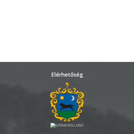
TESTÜLETI
ANYAGOK
KISTÉRSÉG
GEOTERM-
GYÖNGYÖS
Elérhetőség