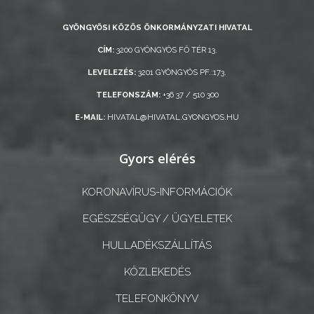
GYÖNGYÖSI KÖZÖS ÖNKORMÁNYZATI HIVATAL
CÍM:
3200 GYÖNGYÖS FŐ TÉR 13.
LEVELEZÉS:
3201 GYÖNGYÖS PF.:173.
TELEFONSZÁM:
+36 37 / 510 300
E-MAIL:
HIVATAL@HIVATAL.GYONGYOS.HU
Gyors elérés
KORONAVÍRUS-INFORMÁCIÓK
EGÉSZSÉGÜGY / ÜGYELETEK
HULLADÉKSZÁLLÍTÁS
KÖZLEKEDÉS
TELEFONKÖNYV