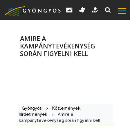
AMIRE A
KAMPÁNYTEVÉKENYSÉG
SORÁN FIGYELNI KELL
A
VÁROS
KIEMELT
Gyöngyös
>
Közlemények,
hirdetmények
>
Amire a
LÁTVÁNYOSSÁGOK
kampánytevékenység során figyelni kell
GYÖNGYÖS