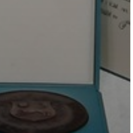
ÖNKORMÁNYZAT
A
KÉPVISELŐ-
TESTÜLET
A
VÁROSRENDÉSZET
TÁJÉKOZTATÓK
ÁTLÁTHATÓSÁG
AZ
ÖNKORMÁNYZATI
CÉGEK
ÉS