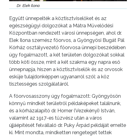
Dr. Elek Ilona
Együtt ünnepelték a köztisztviselőket és az
egészségügyi dolgozókat a Mátra Művelődési
Központban rendezett városi ünnepségen, ahol dr.
Elek Ilona szemész főorvos, a Gyöngyösi Bugát Pál
Kórház osztályvezető főorvosa ünnepi beszédében
úgy fogalmazott, a két területen dolgozókat sokkal
több köti össze, mint a két szakma egy napra eső
ünnepnapja, hiszen a köztisztviselők és az orvosok
esküje tulajdonképpen ugyanarról szól: a köz
tisztességes szolgálatáról.
A főorvosasszony úgy fogalmazott: Gyöngyösön
könnyű mindkét területről példaképeket találnunk,
és a kórházalapító dr. Horner (Vezekényi) István,
valamint az 1917-es tűzvész után a város
újjáépítését felvállaló dr. Puky Árpád példáját emelte
ki. Mint mondta, mindketten rengeteget tettek