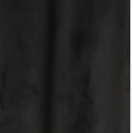
KIEMELT
LÁTVÁNYOSSÁGOK
GYÖNGYÖS
VÁROS
ÉRTÉKTÁRA
VÁROSUNKRÓL
LAKOSSÁGI
INFORMÁCIÓK
HASZNOS
KVÍZ