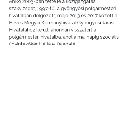
Anikó 2003-ban tette le a közigazgatási
szakvizsgát, 1997-től a gyöngyösi polgármesteri
hivatalban dolgozott, majd 2013 és 2017 között a
Heves Megyei Kormányhivatal Gyöngyösi Járási
Hivatalához került, ahonnan visszatért a
polgármesteri hivatalba, ahol a mai napig szociális
ügyintézőként látja el feladatát.
Az ünnepség kitüntettjei balról jobbra: Meggyes Zsolt, dr.
Franczia Tamás, dr. Kovács István, Vasasné Kormos Anikó és