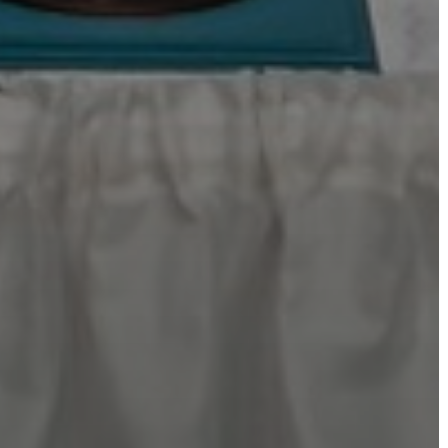
INTÉZMÉNYEK
NYOMTATVÁNYOK
E-
ÜGYINTÉZÉS
TESTÜLETI
ANYAGOK
KISTÉRSÉG
GEOTERM-
GYÖNGYÖS