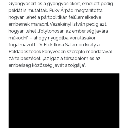
Gyöngyösért és a gyöngyösiekért, emellett pedig
példát is mutattak. Puky Árpád megtanította,
hogyan lehet a pártpolitikán felülemelkedve
embernek maradni, Vezekényi István pedig azt,
hogyan lehet „folytonosan az emberiség javára
működni” – ahogy nyugdíjba vonulásakor
fogalmazott. Dr. Elek Ilona Salamon király a
Példabeszédek könyvében szereplő mondatával
zárta beszédét: „az igaz a társadalom és az
emberiség közösség javát szolgálja”.