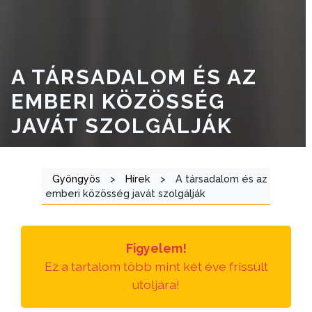
A TÁRSADALOM ÉS AZ
EMBERI KÖZÖSSÉG
JAVÁT SZOLGÁLJÁK
Gyöngyös
>
Hírek
>
A társadalom és az
emberi közösség javát szolgálják
Figyelem!
Ez a tartalom több mint két éve frissült
utoljára!