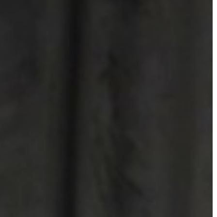
A
VÁROS
PÉNZÜGYEI