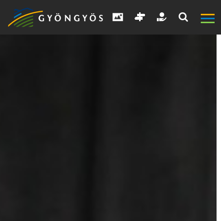
A
VÁROS