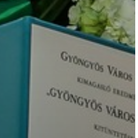
AZ
ÉPÜLŐ
VÁROS
FEJLESZTÉSEK
KÖRNYEZETVÉDELEM
TELEPÜLÉSRENDEZÉS
STRATÉGIÁK
ÉS
KONCEPCIÓK
BEJELENTŐ