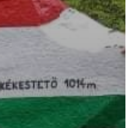
AZ
ÉPÜLŐ
VÁROS
FEJLESZTÉSEK
KÖRNYEZETVÉDELEM
TELEPÜLÉSRENDEZÉS
STRATÉGIÁK
ÉS
KONCEPCIÓK