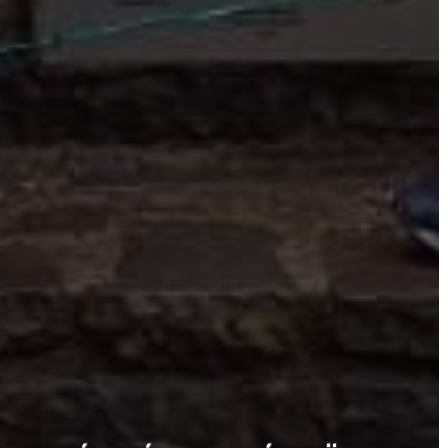
KÉPVISELŐ-
TESTÜLET
A
VÁROSRENDÉSZET
TÁJÉKOZTATÓK
ÁTLÁTHATÓSÁG
AZ
ÖNKORMÁNYZATI
CÉGEK
ÉS
INTÉZMÉNYEK
NYOMTATVÁNYOK