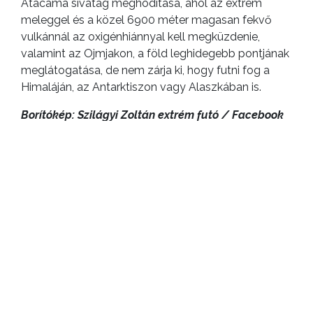
Atacama sivatag meghódítása, ahol az extrém
meleggel és a közel 6900 méter magasan fekvő
vulkánnál az oxigénhiánnyal kell megküzdenie,
valamint az Ojmjakon, a föld leghidegebb pontjának
meglátogatása, de nem zárja ki, hogy futni fog a
Himaláján, az Antarktiszon vagy Alaszkában is.
Borítókép: Szilágyi Zoltán extrém futó / Facebook
ELŐZŐ CIKK
Pótolják az építkezés miatt megszűnő
parkolókat a 6-os körzetben