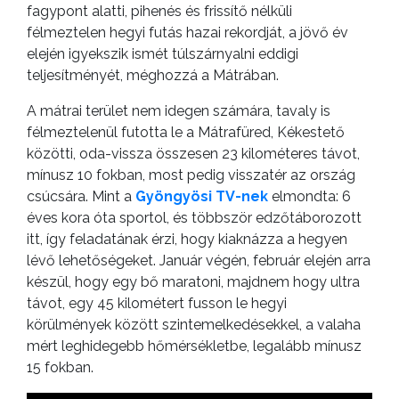
fagypont alatti, pihenés és frissítő nélküli
félmeztelen hegyi futás hazai rekordját, a jövő év
elején igyekszik ismét túlszárnyalni eddigi
teljesítményét, méghozzá a Mátrában.
A mátrai terület nem idegen számára, tavaly is
félmeztelenül futotta le a Mátrafüred, Kékestető
közötti, oda-vissza összesen 23 kilométeres távot,
mínusz 10 fokban, most pedig visszatér az ország
csúcsára. Mint a
Gyöngyösi TV-nek
elmondta: 6
éves kora óta sportol, és többször edzőtáborozott
itt, így feladatának érzi, hogy kiaknázza a hegyen
lévő lehetőségeket. Január végén, február elején arra
készül, hogy egy bő maratoni, majdnem hogy ultra
távot, egy 45 kilométert fusson le hegyi
körülmények között szintemelkedésekkel, a valaha
mért leghidegebb hőmérsékletbe, legalább mínusz
15 fokban.