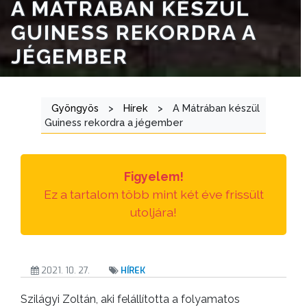
A MÁTRÁBAN KÉSZÜL
E-
GUINESS REKORDRA A
ÜGYINTÉZÉS
JÉGEMBER
TESTÜLETI
ANYAGOK
Gyöngyös
>
Hírek
>
A Mátrában készül
KISTÉRSÉG
Guiness rekordra a jégember
GEOTERM-
GYÖNGYÖS
Figyelem!
Ez a tartalom több mint két éve frissült
utoljára!
2021. 10. 27.
HÍREK
Szilágyi Zoltán, aki felállította a folyamatos