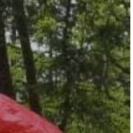
A
VÁROS
PÉNZÜGYEI
KÖLTSÉGVETÉSI
RENDELETEK