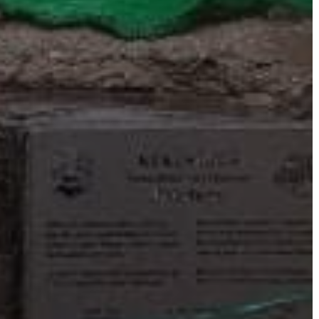
BEJELENTŐ
VÁROSHÁZA
AZ
ÖNKORMÁNYZAT
A