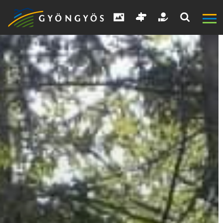
A
VÁROS
KIEMELT
LÁTVÁNYOSSÁGOK