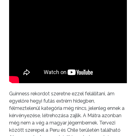
Guinness rekordot szeretne ezzel felállítani, ám
egyelőre hegyi futás extrém hidegben,
félmeztelenül kategória még nincs, jelenleg ennek a
kérvényezése, létrehozása zajlik. A Mátra azonban
még nem a vég a magyar jégembernek. Tervezi
között szerepel a Peru és Chile területén található