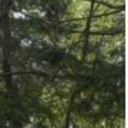
GYÖNGYÖS
VÁROS
ÉRTÉKTÁRA
VÁROSUNKRÓL
LAKOSSÁGI
INFORMÁCIÓK
HASZNOS
KVÍZ