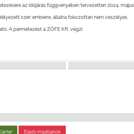
ezésére az időjárás függvényében tervezetten 2024. május 2. 
lyezett szer; emberre, állatra fokozottan nem veszélyes.
tó. A permetezést a ZÖFE Kft. végzi.
Karrier
Eladó ingatlanok