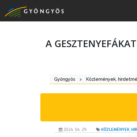
A GESZTENYEFÁKAT
A
VÁROS
KIEMELT
Gyöngyös
>
Közlemények, hirdetm
LÁTVÁNYOSSÁGOK
GYÖNGYÖS
VÁROS
ÉRTÉKTÁRA
VÁROSUNKRÓL
2024. 04. 29.
KÖZLEMÉNYEK, H