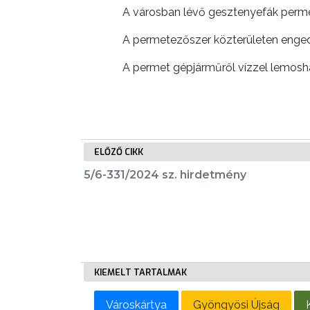
A városban lévő gesztenyefák permet
LAKOSSÁGI
INFORMÁCIÓK
A permetezőszer közterületen engedé
HASZNOS
A permet gépjárműről vízzel lemosha
KVÍZ
ELŐZŐ CIKK
5/6-331/2024 sz. hirdetmény
A
VÁROS
PÉNZÜGYEI
KÖLTSÉGVETÉSI
KIEMELT TARTALMAK
RENDELETEK
Városkártya
Gyöngyösi Újság