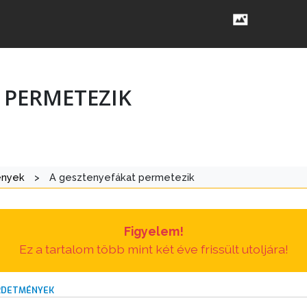
 PERMETEZIK
ények
>
A gesztenyefákat permetezik
Figyelem!
Ez a tartalom több mint két éve frissült utoljára!
IRDETMÉNYEK