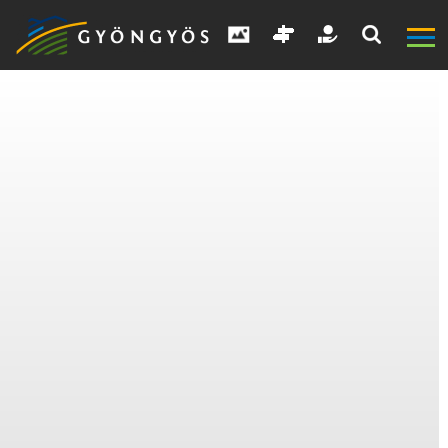
A
VÁROS
KIEMELT
LÁTVÁNYOSSÁGOK
GYÖNGYÖS