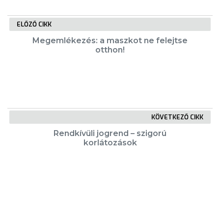
ELŐZŐ CIKK
Megemlékezés: a maszkot ne felejtse
otthon!
KÖVETKEZŐ CIKK
Rendkívüli jogrend – szigorú
korlátozások
KIEMELT TARTALMAK