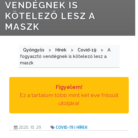
VENDÉGNEK IS
KÖTELEZŐ LESZ A
ÁTLÁTHATÓSÁG
MASZK
AZ
ÖNKORMÁNYZATI
CÉGEK
Gyöngyös
>
Hírek
>
Covid-19
>
A
ÉS
fogyasztó vendégnek is kötelező lesz a
INTÉZMÉNYEK
maszk
NYOMTATVÁNYOK
Figyelem!
E-
Ez a tartalom több mint két éve frissült
ÜGYINTÉZÉS
utoljára!
TESTÜLETI
ANYAGOK
2020. 10. 29.
COVID-19
|
HÍREK