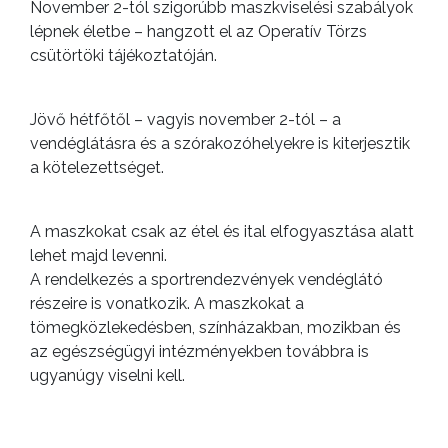
KISTÉRSÉG
November 2-tól szigorúbb maszkviselési szabályok
lépnek életbe – hangzott el az Operatív Törzs
GEOTERM-
csütörtöki tájékoztatóján.
GYÖNGYÖS
Jövő hétfőtől – vagyis november 2-tól – a
vendéglátásra és a szórakozóhelyekre is kiterjesztik
a kötelezettséget.
A maszkokat csak az étel és ital elfogyasztása alatt
lehet majd levenni.
A rendelkezés a sportrendezvények vendéglátó
részeire is vonatkozik. A maszkokat a
tömegközlekedésben, színházakban, mozikban és
az egészségügyi intézményekben továbbra is
ugyanúgy viselni kell.