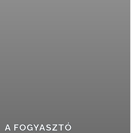
VÁROSHÁZA
AZ
ÖNKORMÁNYZAT
A
KÉPVISELŐ-
TESTÜLET
A
VÁROSRENDÉSZET
A FOGYASZTÓ
TÁJÉKOZTATÓK