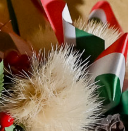
KIEMELT
LÁTVÁNYOSSÁGOK
GYÖNGYÖS
VÁROS
ÉRTÉKTÁRA
VÁROSUNKRÓL
LAKOSSÁGI
INFORMÁCIÓK
HASZNOS
KVÍZ