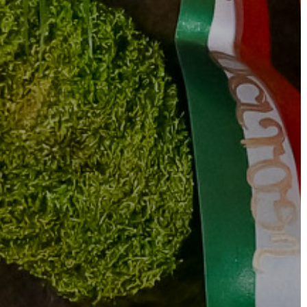
KÖRNYEZETVÉDELEM
TELEPÜLÉSRENDEZÉS
STRATÉGIÁK
ÉS
KONCEPCIÓK
BEJELENTŐ