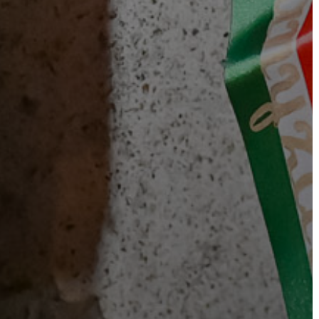
ÁTLÁTHATÓSÁG
AZ
ÖNKORMÁNYZATI
CÉGEK
ÉS
INTÉZMÉNYEK
NYOMTATVÁNYOK
E-
ÜGYINTÉZÉS
TESTÜLETI
ANYAGOK
KISTÉRSÉG