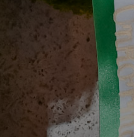
VÁROSHÁZA
AZ
ÖNKORMÁNYZAT
A
KÉPVISELŐ-
TESTÜLET
A
VÁROSRENDÉSZET
TÁJÉKOZTATÓK