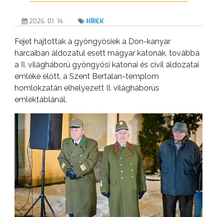
2026. 01. 14.
HÍREK
Fejet hajtottak a gyöngyösiek a Don-kanyar
harcaiban áldozatul esett magyar katonák, továbbá
a II. világháború gyöngyösi katonai és civil áldozatai
emléke előtt, a Szent Bertalan-templom
homlokzatán elhelyezett II. világháborús
emléktáblánál.