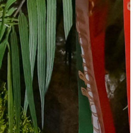
AZ
ÉPÜLŐ
VÁROS
FEJLESZTÉSEK