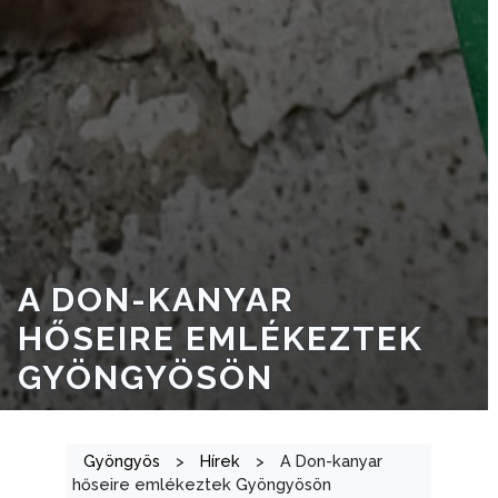
GEOTERM-
GYÖNGYÖS
A DON-KANYAR
HŐSEIRE EMLÉKEZTEK
GYÖNGYÖSÖN
Gyöngyös
>
Hírek
>
A Don-kanyar
hőseire emlékeztek Gyöngyösön