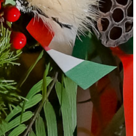
A
VÁROS
PÉNZÜGYEI
KÖLTSÉGVETÉSI
RENDELETEK