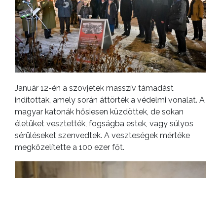
Január 12-én a szovjetek masszív támadást
indítottak, amely során áttörték a védelmi vonalat. A
magyar katonák hősiesen küzdöttek, de sokan
életüket vesztették, fogságba estek, vagy súlyos
sérüléseket szenvedtek. A veszteségek mértéke
megközelítette a 100 ezer főt.