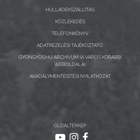
ÉS
INTÉZMÉNYEK
HULLADÉKSZÁLLÍTÁS
KÖZLEKEDÉS
NYOMTATVÁNYOK
TELEFONKÖNYV
E-
ADATKEZELÉSI TÁJÉKOZTATÓ
ÜGYINTÉZÉS
GYONGYOS.HU ARCHÍVUM (A VÁROS KORÁBBI
TESTÜLETI
WEBOLDALA)
ANYAGOK
AKADÁLYMENTESÍTÉSI NYILATKOZAT
KISTÉRSÉG
GEOTERM-
GYÖNGYÖS
OLDALTÉRKÉP
ugrás youtube csatornára
ugrás instagram csatornár
ugrás facebook-oldalr