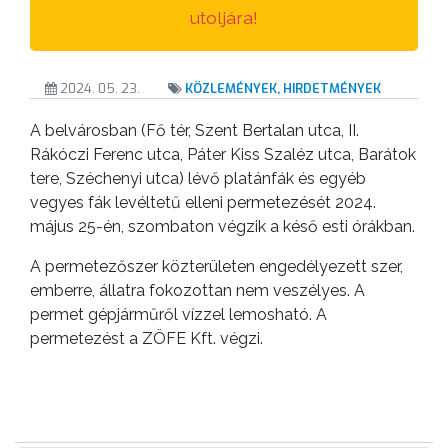
utoljára!
VÁROSUNKRÓL
LAKOSSÁGI
2024. 05. 23.
KÖZLEMÉNYEK, HIRDETMÉNYEK
INFORMÁCIÓK
A belvárosban (Fő tér, Szent Bertalan utca, II.
Rákóczi Ferenc utca, Páter Kiss Szaléz utca, Barátok
HASZNOS
tere, Széchenyi utca) lévő platánfák és egyéb
vegyes fák levéltetű elleni permetezését 2024.
KVÍZ
május 25-én, szombaton végzik a késő esti órákban.
A permetezőszer közterületen engedélyezett szer,
emberre, állatra fokozottan nem veszélyes. A
permet gépjárműről vízzel lemosható. A
permetezést a ZÖFE Kft. végzi.
A
VÁROS
PÉNZÜGYEI