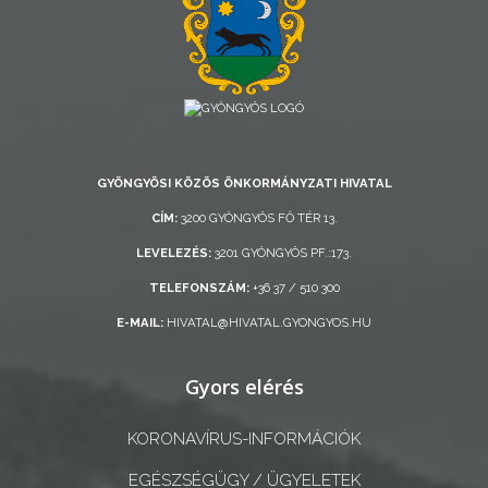
AZ
ÖNKORMÁNYZAT
A
KÉPVISELŐ-
TESTÜLET
GYÖNGYÖSI KÖZÖS ÖNKORMÁNYZATI HIVATAL
A
CÍM:
3200 GYÖNGYÖS FŐ TÉR 13.
VÁROSRENDÉSZET
LEVELEZÉS:
3201 GYÖNGYÖS PF.:173.
TELEFONSZÁM:
+36 37 / 510 300
TÁJÉKOZTATÓK
E-MAIL:
HIVATAL@HIVATAL.GYONGYOS.HU
ÁTLÁTHATÓSÁG
Gyors elérés
AZ
ÖNKORMÁNYZATI
KORONAVÍRUS-INFORMÁCIÓK
CÉGEK
EGÉSZSÉGÜGY / ÜGYELETEK