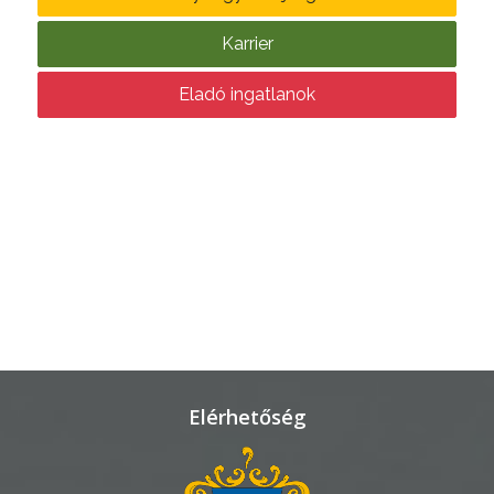
KÖRNYEZETVÉDELEM
Karrier
TELEPÜLÉSRENDEZÉS
Eladó ingatlanok
STRATÉGIÁK
ÉS
KONCEPCIÓK
BEJELENTŐ
Elérhetőség
VÁROSHÁZA