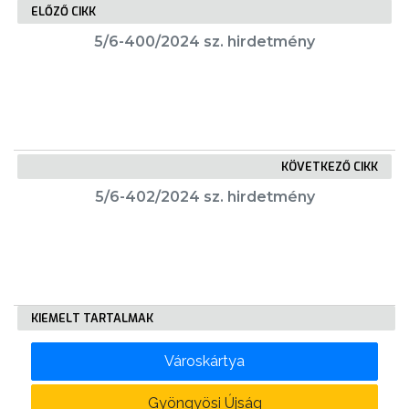
ELŐZŐ CIKK
5/6-400/2024 sz. hirdetmény
KÖLTSÉGVETÉSI
RENDELETEK
KÖVETKEZŐ CIKK
5/6-402/2024 sz. hirdetmény
AZ
ÉPÜLŐ
VÁROS
KIEMELT TARTALMAK
Városkártya
FEJLESZTÉSEK
Gyöngyösi Újság