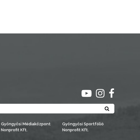
ugrás youtube csato
ugrás instagra
ugrás face
Keresés
Gyöngyösi Médiaközpont
Gyöngyösi Sportfólió
Nonprofit Kft.
Nonprofit Kft.