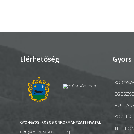
AZ
ÉPÜLŐ
VÁROS
FEJLESZTÉSEK
Elérhetőség
Gyors 
KÖRNYEZETVÉDELEM
KORONAV
TELEPÜLÉSRENDEZÉS
EGÉSZSÉ
STRATÉGIÁK
HULLADÉ
ÉS
KONCEPCIÓK
KÖZLEK
GYÖNGYÖSI KÖZÖS ÖNKORMÁNYZATI HIVATAL
TELEFO
BEJELENTŐ
CÍM:
3200 GYÖNGYÖS FŐ TÉR 13.