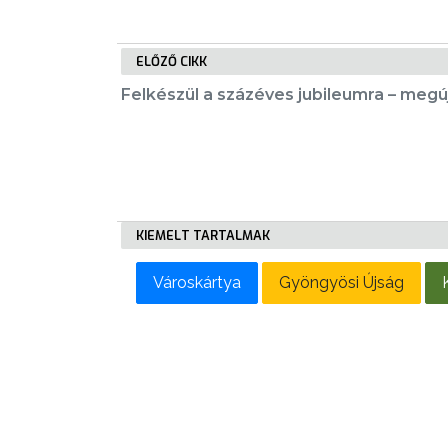
LAKOSSÁGI
INFORMÁCIÓK
ELŐZŐ CIKK
HASZNOS
Felkészül a százéves jubileumra – megú
KVÍZ
KIEMELT TARTALMAK
A
VÁROS
Városkártya
Gyöngyösi Újság
PÉNZÜGYEI
KÖLTSÉGVETÉSI
RENDELETEK