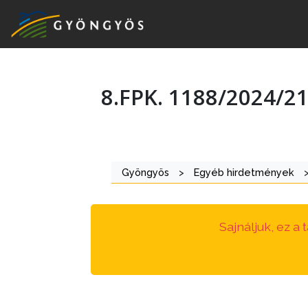
8.FPK. 1188/2024/21
A
VÁROS
KIEMELT
Gyöngyös
>
Egyéb hirdetmények
LÁTVÁNYOSSÁGOK
GYÖNGYÖS
Sajnáljuk, ez a
VÁROS
ÉRTÉKTÁRA
VÁROSUNKRÓL