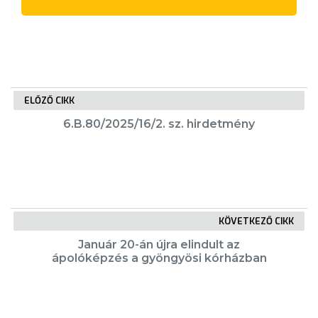
VÁROSUNKRÓL
LAKOSSÁGI
INFORMÁCIÓK
ELŐZŐ CIKK
HASZNOS
6.B.80/2025/16/2. sz. hirdetmény
KVÍZ
KÖVETKEZŐ CIKK
Január 20-án újra elindult az
A
ápolóképzés a gyöngyösi kórházban
VÁROS
PÉNZÜGYEI