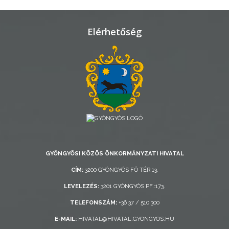
TELEPÜLÉSRENDEZÉS
Elérhetőség
STRATÉGIÁK
ÉS
KONCEPCIÓK
BEJELENTŐ
GYÖNGYÖSI KÖZÖS ÖNKORMÁNYZATI HIVATAL
VÁROSHÁZA
CÍM:
3200 GYÖNGYÖS FŐ TÉR 13.
LEVELEZÉS:
3201 GYÖNGYÖS PF.:173.
TELEFONSZÁM:
+36 37 / 510 300
AZ
E-MAIL:
HIVATAL@HIVATAL.GYONGYOS.HU
ÖNKORMÁNYZAT