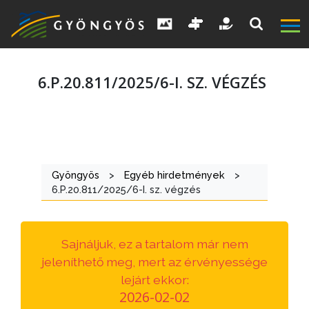
6.P.20.811/2025/6-I. SZ. VÉGZÉS
A
VÁROS
Gyöngyös
>
Egyéb hirdetmények
>
6.P.20.811/2025/6-I. sz. végzés
KIEMELT
LÁTVÁNYOSSÁGOK
Sajnáljuk, ez a tartalom már nem
GYÖNGYÖS
jeleníthető meg, mert az érvényessége
VÁROS
lejárt ekkor:
ÉRTÉKTÁRA
2026-02-02