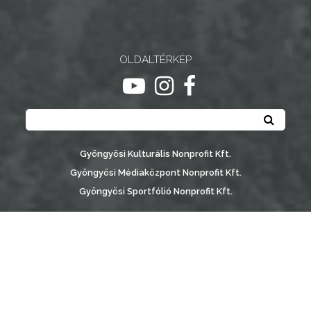
NYOMTATVÁNYOK
E-
OLDALTÉRKÉP
ÜGYINTÉZÉS
ugrás youtube csatornára
ugrás instagram csatornár
ugrás facebook-oldalr
TESTÜLETI
Keresés
ANYAGOK
Keresé
KISTÉRSÉG
Gyöngyösi Kulturális Nonprofit Kft.
Gyöngyösi Médiaközpont Nonprofit Kft.
GEOTERM-
Gyöngyösi Sportfólió Nonprofit Kft.
GYÖNGYÖS
Gyöngyösi Városgondozási Zrt.
Gyöngyösi Várostérség Fejlesztő Nonprofit Kft.
Vachott Sándor Városi Könyvtár
Gyöngyös Város Információs Portál © 2026