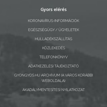
A
Gyors elérés
KÉPVISELŐ-
KORONAVÍRUS-INFORMÁCIÓK
TESTÜLET
EGÉSZSÉGÜGY / ÜGYELETEK
A
HULLADÉKSZÁLLÍTÁS
VÁROSRENDÉSZET
KÖZLEKEDÉS
TÁJÉKOZTATÓK
TELEFONKÖNYV
ÁTLÁTHATÓSÁG
ADATKEZELÉSI TÁJÉKOZTATÓ
AZ
GYONGYOS.HU ARCHÍVUM (A VÁROS KORÁBBI
ÖNKORMÁNYZATI
WEBOLDALA)
CÉGEK
AKADÁLYMENTESÍTÉSI NYILATKOZAT
ÉS
INTÉZMÉNYEK