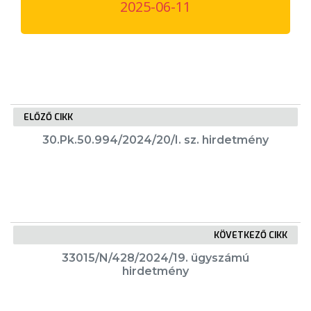
2025-06-11
VÁROSUNKRÓL
LAKOSSÁGI
INFORMÁCIÓK
HASZNOS
ELŐZŐ CIKK
KVÍZ
30.Pk.50.994/2024/20/I. sz. hirdetmény
KÖVETKEZŐ CIKK
A
33015/N/428/2024/19. ügyszámú
VÁROS
hirdetmény
PÉNZÜGYEI