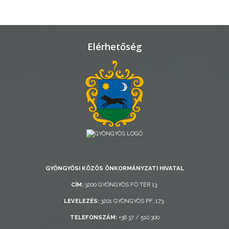
TELEPÜLÉSRENDEZÉS
STRATÉGIÁK
Elérhetőség
ÉS
KONCEPCIÓK
BEJELENTŐ
GYÖNGYÖSI KÖZÖS ÖNKORMÁNYZATI HIVATAL
VÁROSHÁZA
CÍM:
3200 GYÖNGYÖS FŐ TÉR 13.
LEVELEZÉS:
3201 GYÖNGYÖS PF.:173.
AZ
TELEFONSZÁM:
+36 37 / 510 300
ÖNKORMÁNYZAT