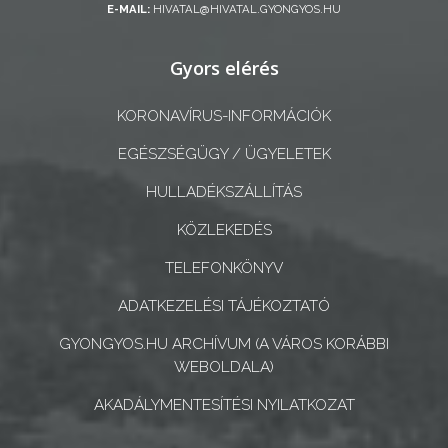
E-MAIL:
HIVATAL@HIVATAL.GYONGYOS.HU
A
Gyors elérés
KÉPVISELŐ-
TESTÜLET
KORONAVÍRUS-INFORMÁCIÓK
A
EGÉSZSÉGÜGY / ÜGYELETEK
VÁROSRENDÉSZET
HULLADÉKSZÁLLÍTÁS
TÁJÉKOZTATÓK
KÖZLEKEDÉS
ÁTLÁTHATÓSÁG
TELEFONKÖNYV
ADATKEZELÉSI TÁJÉKOZTATÓ
AZ
ÖNKORMÁNYZATI
GYONGYOS.HU ARCHÍVUM (A VÁROS KORÁBBI
WEBOLDALA)
CÉGEK
ÉS
AKADÁLYMENTESÍTÉSI NYILATKOZAT
INTÉZMÉNYEK