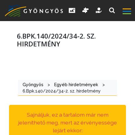
6.BPK.140/2024/34-2. SZ.
HIRDETMÉNY
A
VÁROS
Gyöngyös
>
Egyéb hirdetmények
>
KIEMELT
6.Bpk.140/2024/34-2. sz. hirdetmény
LÁTVÁNYOSSÁGOK
GYÖNGYÖS
Sajnáljuk, ez a tartalom már nem
VÁROS
jeleníthető meg, mert az érvényessége
ÉRTÉKTÁRA
lejárt ekkor: