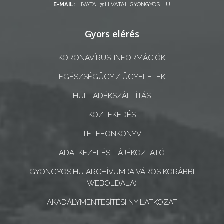
E-MAIL:
HIVATAL@HIVATAL.GYONGYOS.HU
A
Gyors elérés
KÉPVISELŐ-
TESTÜLET
KORONAVÍRUS-INFORMÁCIÓK
A
EGÉSZSÉGÜGY / ÜGYELETEK
VÁROSRENDÉSZET
HULLADÉKSZÁLLÍTÁS
TÁJÉKOZTATÓK
KÖZLEKEDÉS
ÁTLÁTHATÓSÁG
TELEFONKÖNYV
ADATKEZELÉSI TÁJÉKOZTATÓ
AZ
ÖNKORMÁNYZATI
GYONGYOS.HU ARCHÍVUM (A VÁROS KORÁBBI
WEBOLDALA)
CÉGEK
ÉS
AKADÁLYMENTESÍTÉSI NYILATKOZAT
INTÉZMÉNYEK