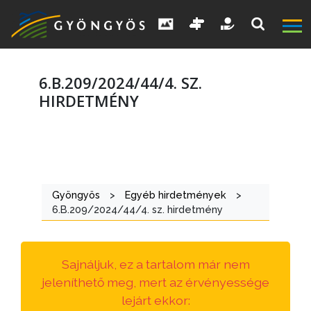
6.B.209/2024/44/4. SZ.
HIRDETMÉNY
A
VÁROS
Gyöngyös
>
Egyéb hirdetmények
>
KIEMELT
6.B.209/2024/44/4. sz. hirdetmény
LÁTVÁNYOSSÁGOK
GYÖNGYÖS
Sajnáljuk, ez a tartalom már nem
VÁROS
jeleníthető meg, mert az érvényessége
ÉRTÉKTÁRA
lejárt ekkor: