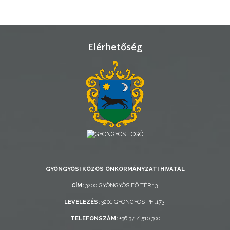
TELEPÜLÉSRENDEZÉS
STRATÉGIÁK
Elérhetőség
ÉS
KONCEPCIÓK
BEJELENTŐ
GYÖNGYÖSI KÖZÖS ÖNKORMÁNYZATI HIVATAL
VÁROSHÁZA
CÍM:
3200 GYÖNGYÖS FŐ TÉR 13.
LEVELEZÉS:
3201 GYÖNGYÖS PF.:173.
AZ
TELEFONSZÁM:
+36 37 / 510 300
ÖNKORMÁNYZAT