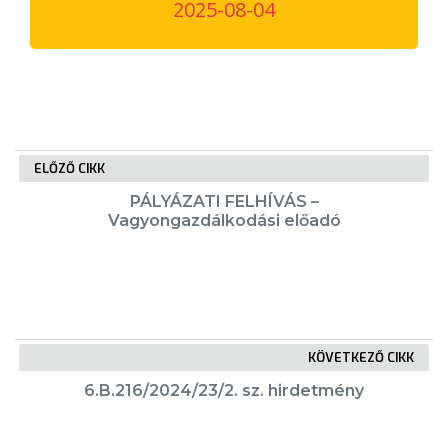
2025-08-04
VÁROSUNKRÓL
LAKOSSÁGI
INFORMÁCIÓK
HASZNOS
ELŐZŐ CIKK
KVÍZ
PÁLYÁZATI FELHÍVÁS –
Vagyongazdálkodási előadó
KÖVETKEZŐ CIKK
A
VÁROS
6.B.216/2024/23/2. sz. hirdetmény
PÉNZÜGYEI