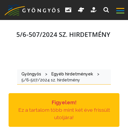
5/6-507/2024 SZ. HIRDETMÉNY
A
VÁROS
Gyöngyös
>
Egyéb hirdetmények
>
5/6-507/2024 sz. hirdetmény
KIEMELT
LÁTVÁNYOSSÁGOK
Figyelem!
GYÖNGYÖS
Ez a tartalom több mint két éve frissült
VÁROS
utoljára!
ÉRTÉKTÁRA