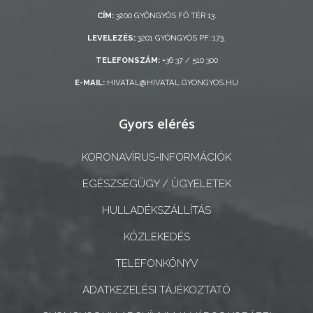
ÖNKORMÁNYZAT
CÍM:
3200 GYÖNGYÖS FŐ TÉR 13.
LEVELEZÉS:
3201 GYÖNGYÖS PF.:173.
A
KÉPVISELŐ-
TELEFONSZÁM:
+36 37 / 510 300
TESTÜLET
E-MAIL:
HIVATAL@HIVATAL.GYONGYOS.HU
A
Gyors elérés
VÁROSRENDÉSZET
KORONAVÍRUS-INFORMÁCIÓK
TÁJÉKOZTATÓK
EGÉSZSÉGÜGY / ÜGYELETEK
ÁTLÁTHATÓSÁG
HULLADÉKSZÁLLÍTÁS
AZ
KÖZLEKEDÉS
ÖNKORMÁNYZATI
TELEFONKÖNYV
CÉGEK
ÉS
ADATKEZELÉSI TÁJÉKOZTATÓ
INTÉZMÉNYEK