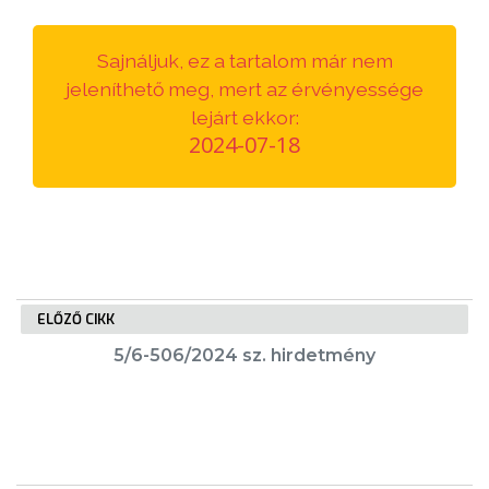
VÁROSUNKRÓL
Sajnáljuk, ez a tartalom már nem
LAKOSSÁGI
jeleníthető meg, mert az érvényessége
INFORMÁCIÓK
lejárt ekkor:
2024-07-18
HASZNOS
KVÍZ
ELŐZŐ CIKK
5/6-506/2024 sz. hirdetmény
A
VÁROS
PÉNZÜGYEI