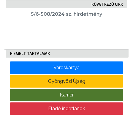
KÖVETKEZŐ CIKK
5/6-508/2024 sz. hirdetmény
KÖLTSÉGVETÉSI
RENDELETEK
KIEMELT TARTALMAK
Városkártya
AZ
Gyöngyösi Újság
ÉPÜLŐ
VÁROS
Karrier
Eladó ingatlanok
FEJLESZTÉSEK
KÖRNYEZETVÉDELEM