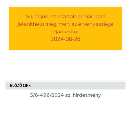
VÁROSUNKRÓL
Sajnáljuk, ez a tartalom már nem
LAKOSSÁGI
jeleníthető meg, mert az érvényessége
INFORMÁCIÓK
lejárt ekkor:
2024-08-26
HASZNOS
KVÍZ
ELŐZŐ CIKK
5/6-496/2024 sz. hirdetmény
A
VÁROS
PÉNZÜGYEI