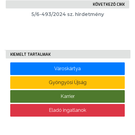
KÖVETKEZŐ CIKK
5/6-493/2024 sz. hirdetmény
KÖLTSÉGVETÉSI
RENDELETEK
KIEMELT TARTALMAK
Városkártya
AZ
Gyöngyösi Újság
ÉPÜLŐ
VÁROS
Karrier
Eladó ingatlanok
FEJLESZTÉSEK
KÖRNYEZETVÉDELEM