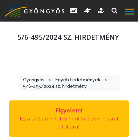
5/6-495/2024 SZ. HIRDETMÉNY
A
VÁROS
Gyöngyös
>
Egyéb hirdetmények
>
5/6-495/2024 sz. hirdetmény
KIEMELT
LÁTVÁNYOSSÁGOK
Figyelem!
GYÖNGYÖS
Ez a tartalom több mint két éve frissült
VÁROS
utoljára!
ÉRTÉKTÁRA