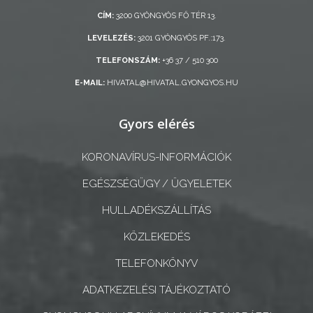
ÖNKORMÁNYZAT
CÍM:
3200 GYÖNGYÖS FŐ TÉR 13.
LEVELEZÉS:
3201 GYÖNGYÖS PF.:173.
A
KÉPVISELŐ-
TELEFONSZÁM:
+36 37 / 510 300
TESTÜLET
E-MAIL:
HIVATAL@HIVATAL.GYONGYOS.HU
A
Gyors elérés
VÁROSRENDÉSZET
KORONAVÍRUS-INFORMÁCIÓK
TÁJÉKOZTATÓK
EGÉSZSÉGÜGY / ÜGYELETEK
ÁTLÁTHATÓSÁG
HULLADÉKSZÁLLÍTÁS
AZ
KÖZLEKEDÉS
ÖNKORMÁNYZATI
TELEFONKÖNYV
CÉGEK
ÉS
ADATKEZELÉSI TÁJÉKOZTATÓ
INTÉZMÉNYEK