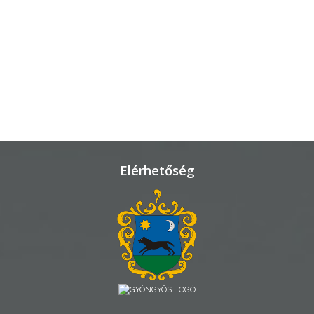
TELEPÜLÉSRENDEZÉS
STRATÉGIÁK
ÉS
KONCEPCIÓK
BEJELENTŐ
Elérhetőség
VÁROSHÁZA
AZ