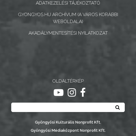
INTÉZMÉNYEK
ADATKEZELÉSI TÁJÉKOZTATÓ
GYONGYOS.HU ARCHÍVUM (A VÁROS KORÁBBI
NYOMTATVÁNYOK
WEBOLDALA)
E-
AKADÁLYMENTESÍTÉSI NYILATKOZAT
ÜGYINTÉZÉS
TESTÜLETI
ANYAGOK
KISTÉRSÉG
OLDALTÉRKÉP
GEOTERM-
ugrás youtube csatornára
ugrás instagram csatornár
ugrás facebook-oldalr
GYÖNGYÖS
Keresés
Keresé
Gyöngyösi Kulturális Nonprofit Kft.
Gyöngyösi Médiaközpont Nonprofit Kft.