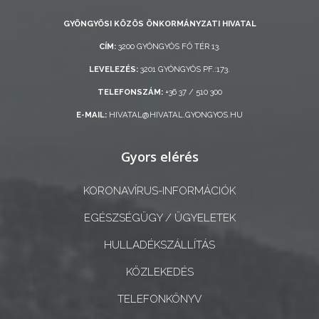
ÖNKORMÁNYZAT
GYÖNGYÖSI KÖZÖS ÖNKORMÁNYZATI HIVATAL
CÍM:
3200 GYÖNGYÖS FŐ TÉR 13.
A
KÉPVISELŐ-
LEVELEZÉS:
3201 GYÖNGYÖS PF.:173.
TESTÜLET
TELEFONSZÁM:
+36 37 / 510 300
E-MAIL:
HIVATAL@HIVATAL.GYONGYOS.HU
A
VÁROSRENDÉSZET
Gyors elérés
TÁJÉKOZTATÓK
KORONAVÍRUS-INFORMÁCIÓK
ÁTLÁTHATÓSÁG
EGÉSZSÉGÜGY / ÜGYELETEK
AZ
HULLADÉKSZÁLLÍTÁS
ÖNKORMÁNYZATI
KÖZLEKEDÉS
CÉGEK
TELEFONKÖNYV
ÉS