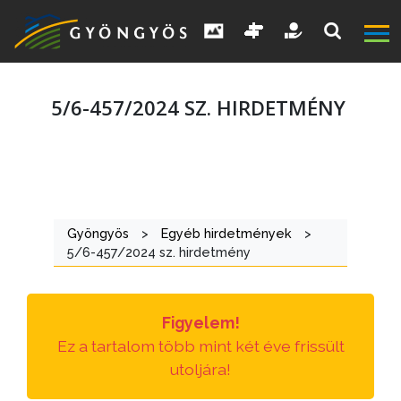
5/6-457/2024 SZ. HIRDETMÉNY
A
VÁROS
Gyöngyös
>
Egyéb hirdetmények
>
5/6-457/2024 sz. hirdetmény
KIEMELT
LÁTVÁNYOSSÁGOK
Figyelem!
GYÖNGYÖS
Ez a tartalom több mint két éve frissült
VÁROS
utoljára!
ÉRTÉKTÁRA