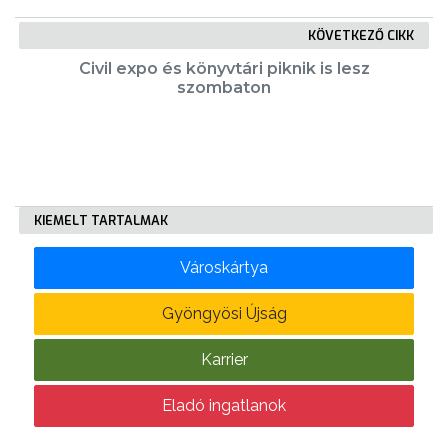
KÖVETKEZŐ CIKK
KÖLTSÉGVETÉSI
Civil expo és könyvtári piknik is lesz
RENDELETEK
szombaton
KIEMELT TARTALMAK
AZ
Városkártya
ÉPÜLŐ
VÁROS
Gyöngyösi Újság
Karrier
FEJLESZTÉSEK
Eladó ingatlanok
KÖRNYEZETVÉDELEM