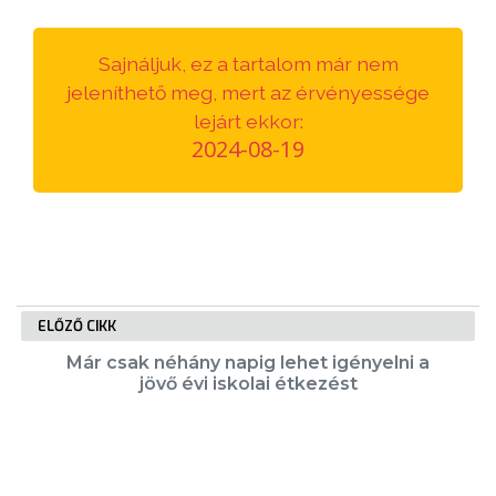
VÁROSUNKRÓL
Sajnáljuk, ez a tartalom már nem
LAKOSSÁGI
jeleníthető meg, mert az érvényessége
INFORMÁCIÓK
lejárt ekkor:
2024-08-19
HASZNOS
KVÍZ
ELŐZŐ CIKK
Már csak néhány napig lehet igényelni a
jövő évi iskolai étkezést
A
VÁROS
PÉNZÜGYEI