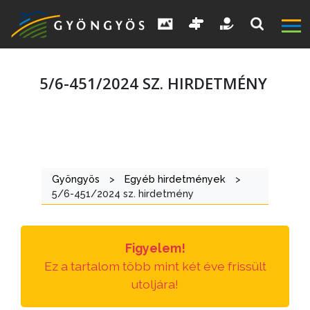
5/6-451/2024 SZ. HIRDETMÉNY
A
VÁROS
Gyöngyös
>
Egyéb hirdetmények
>
5/6-451/2024 sz. hirdetmény
KIEMELT
LÁTVÁNYOSSÁGOK
Figyelem!
GYÖNGYÖS
Ez a tartalom több mint két éve frissült
VÁROS
utoljára!
ÉRTÉKTÁRA