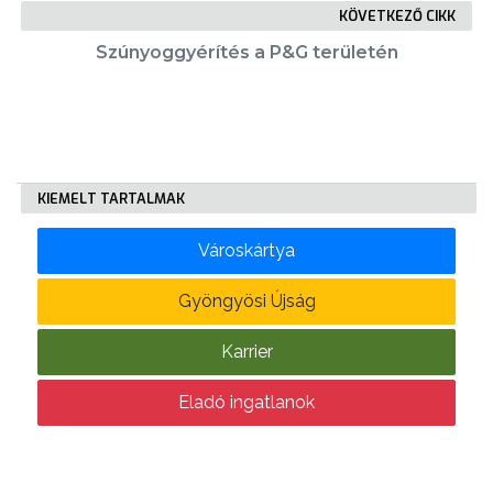
KÖVETKEZŐ CIKK
Szúnyoggyérítés a P&G területén
KÖLTSÉGVETÉSI
RENDELETEK
KIEMELT TARTALMAK
Városkártya
AZ
Gyöngyösi Újság
ÉPÜLŐ
VÁROS
Karrier
Eladó ingatlanok
FEJLESZTÉSEK
KÖRNYEZETVÉDELEM