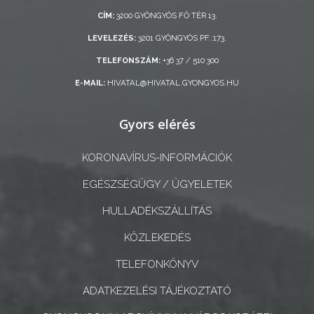
ÖNKORMÁNYZAT
CÍM:
3200 GYÖNGYÖS FŐ TÉR 13.
LEVELEZÉS:
3201 GYÖNGYÖS PF.:173.
A
KÉPVISELŐ-
TELEFONSZÁM:
+36 37 / 510 300
TESTÜLET
E-MAIL:
HIVATAL@HIVATAL.GYONGYOS.HU
A
Gyors elérés
VÁROSRENDÉSZET
KORONAVÍRUS-INFORMÁCIÓK
TÁJÉKOZTATÓK
EGÉSZSÉGÜGY / ÜGYELETEK
ÁTLÁTHATÓSÁG
HULLADÉKSZÁLLÍTÁS
AZ
KÖZLEKEDÉS
ÖNKORMÁNYZATI
TELEFONKÖNYV
CÉGEK
ÉS
ADATKEZELÉSI TÁJÉKOZTATÓ
INTÉZMÉNYEK