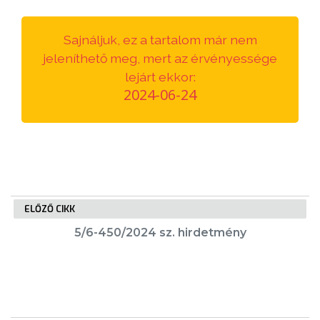
VÁROSUNKRÓL
Sajnáljuk, ez a tartalom már nem
LAKOSSÁGI
jeleníthető meg, mert az érvényessége
INFORMÁCIÓK
lejárt ekkor:
2024-06-24
HASZNOS
KVÍZ
ELŐZŐ CIKK
5/6-450/2024 sz. hirdetmény
A
VÁROS
PÉNZÜGYEI