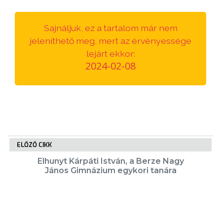
VÁROSUNKRÓL
Sajnáljuk, ez a tartalom már nem
LAKOSSÁGI
jeleníthető meg, mert az érvényessége
INFORMÁCIÓK
lejárt ekkor:
2024-02-08
HASZNOS
KVÍZ
ELŐZŐ CIKK
Elhunyt Kárpáti István, a Berze Nagy
János Gimnázium egykori tanára
A
VÁROS
PÉNZÜGYEI