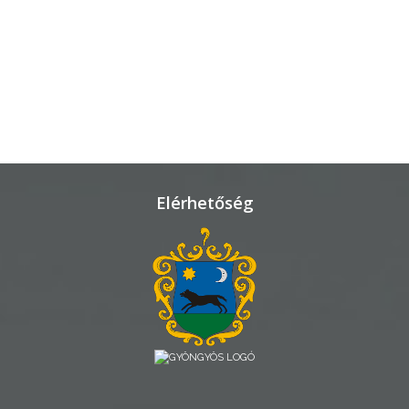
TELEPÜLÉSRENDEZÉS
STRATÉGIÁK
ÉS
KONCEPCIÓK
BEJELENTŐ
Elérhetőség
VÁROSHÁZA
AZ