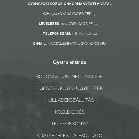
GYÖNGYÖSI KÖZÖS ÖNKORMÁNYZATI HIVATAL
ÖNKORMÁNYZAT
CÍM:
3200 GYÖNGYÖS FŐ TÉR 13.
A
LEVELEZÉS:
3201 GYÖNGYÖS PF.:173.
KÉPVISELŐ-
TELEFONSZÁM:
+36 37 / 510 300
TESTÜLET
E-MAIL:
HIVATAL@HIVATAL.GYONGYOS.HU
A
VÁROSRENDÉSZET
Gyors elérés
TÁJÉKOZTATÓK
KORONAVÍRUS-INFORMÁCIÓK
EGÉSZSÉGÜGY / ÜGYELETEK
ÁTLÁTHATÓSÁG
HULLADÉKSZÁLLÍTÁS
AZ
KÖZLEKEDÉS
ÖNKORMÁNYZATI
CÉGEK
TELEFONKÖNYV
ÉS
ADATKEZELÉSI TÁJÉKOZTATÓ
INTÉZMÉNYEK