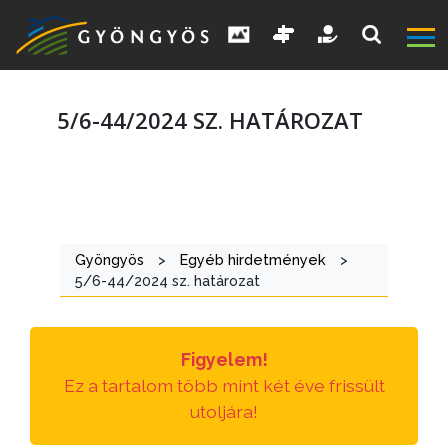
5/6-44/2024 SZ. HATÁROZAT
A
VÁROS
Gyöngyös
>
Egyéb hirdetmények
>
5/6-44/2024 sz. határozat
KIEMELT
LÁTVÁNYOSSÁGOK
Figyelem!
GYÖNGYÖS
Ez a tartalom több mint két éve frissült
VÁROS
utoljára!
ÉRTÉKTÁRA