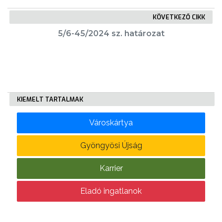
KÖVETKEZŐ CIKK
KÖLTSÉGVETÉSI
5/6-45/2024 sz. határozat
RENDELETEK
KIEMELT TARTALMAK
Városkártya
AZ
ÉPÜLŐ
Gyöngyösi Újság
VÁROS
Karrier
Eladó ingatlanok
FEJLESZTÉSEK
KÖRNYEZETVÉDELEM