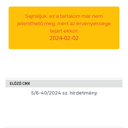
VÁROSUNKRÓL
Sajnáljuk, ez a tartalom már nem
LAKOSSÁGI
jeleníthető meg, mert az érvényessége
INFORMÁCIÓK
lejárt ekkor:
2024-02-02
HASZNOS
KVÍZ
ELŐZŐ CIKK
5/6-40/2024 sz. hirdetmény
A
VÁROS
PÉNZÜGYEI