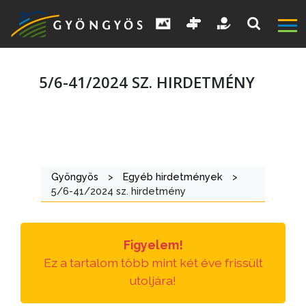
5/6-41/2024 SZ. HIRDETMÉNY
A
VÁROS
Gyöngyös
>
Egyéb hirdetmények
>
5/6-41/2024 sz. hirdetmény
KIEMELT
LÁTVÁNYOSSÁGOK
Figyelem!
GYÖNGYÖS
Ez a tartalom több mint két éve frissült
VÁROS
utoljára!
ÉRTÉKTÁRA