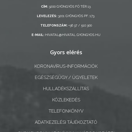
ÖNKORMÁNYZAT
CÍM:
3200 GYÖNGYÖS FŐ TÉR 13.
LEVELEZÉS:
3201 GYÖNGYÖS PF.:173.
A
KÉPVISELŐ-
TELEFONSZÁM:
+36 37 / 510 300
TESTÜLET
E-MAIL:
HIVATAL@HIVATAL.GYONGYOS.HU
A
Gyors elérés
VÁROSRENDÉSZET
KORONAVÍRUS-INFORMÁCIÓK
TÁJÉKOZTATÓK
EGÉSZSÉGÜGY / ÜGYELETEK
ÁTLÁTHATÓSÁG
HULLADÉKSZÁLLÍTÁS
AZ
KÖZLEKEDÉS
ÖNKORMÁNYZATI
TELEFONKÖNYV
CÉGEK
ÉS
ADATKEZELÉSI TÁJÉKOZTATÓ
INTÉZMÉNYEK