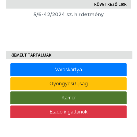
KÖVETKEZŐ CIKK
5/6-42/2024 sz. hirdetmény
KÖLTSÉGVETÉSI
RENDELETEK
KIEMELT TARTALMAK
Városkártya
AZ
Gyöngyösi Újság
ÉPÜLŐ
VÁROS
Karrier
Eladó ingatlanok
FEJLESZTÉSEK
KÖRNYEZETVÉDELEM