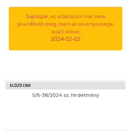
VÁROSUNKRÓL
Sajnáljuk, ez a tartalom már nem
LAKOSSÁGI
jeleníthető meg, mert az érvényessége
INFORMÁCIÓK
lejárt ekkor:
2024-02-02
HASZNOS
KVÍZ
ELŐZŐ CIKK
5/6-38/2024 sz. hirdetmény
A
VÁROS
PÉNZÜGYEI