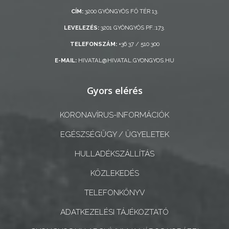
ÖNKORMÁNYZAT
CÍM:
3200 GYÖNGYÖS FŐ TÉR 13.
LEVELEZÉS:
3201 GYÖNGYÖS PF.:173.
A
KÉPVISELŐ-
TELEFONSZÁM:
+36 37 / 510 300
TESTÜLET
E-MAIL:
HIVATAL@HIVATAL.GYONGYOS.HU
A
Gyors elérés
VÁROSRENDÉSZET
KORONAVÍRUS-INFORMÁCIÓK
TÁJÉKOZTATÓK
EGÉSZSÉGÜGY / ÜGYELETEK
ÁTLÁTHATÓSÁG
HULLADÉKSZÁLLÍTÁS
AZ
KÖZLEKEDÉS
ÖNKORMÁNYZATI
TELEFONKÖNYV
CÉGEK
ÉS
ADATKEZELÉSI TÁJÉKOZTATÓ
INTÉZMÉNYEK