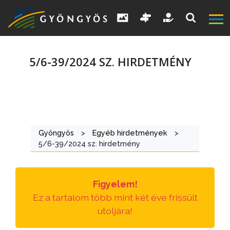
5/6-39/2024 SZ. HIRDETMÉNY
A
VÁROS
Gyöngyös
>
Egyéb hirdetmények
>
5/6-39/2024 sz. hirdetmény
KIEMELT
LÁTVÁNYOSSÁGOK
Figyelem!
GYÖNGYÖS
Ez a tartalom több mint két éve frissült
VÁROS
utoljára!
ÉRTÉKTÁRA