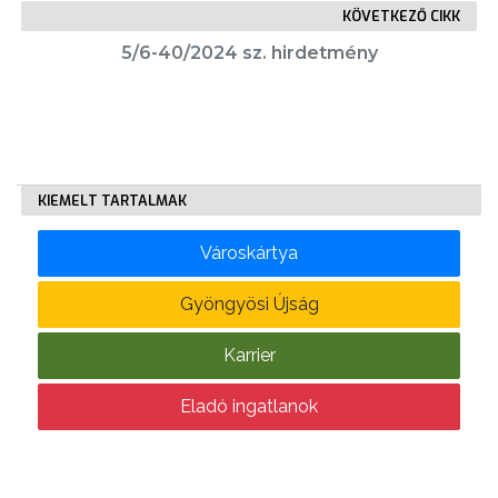
KÖVETKEZŐ CIKK
5/6-40/2024 sz. hirdetmény
KÖLTSÉGVETÉSI
RENDELETEK
KIEMELT TARTALMAK
Városkártya
AZ
Gyöngyösi Újság
ÉPÜLŐ
VÁROS
Karrier
Eladó ingatlanok
FEJLESZTÉSEK
KÖRNYEZETVÉDELEM