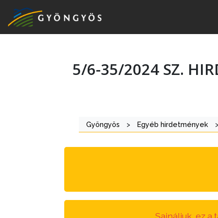
5/6-35/2024 SZ. H
A
VÁROS
KIEMELT
Gyöngyös
>
Egyéb hirdetmények
LÁTVÁNYOSSÁGOK
GYÖNGYÖS
VÁROS
ÉRTÉKTÁRA
VÁROSUNKRÓL
Sajnáljuk, ez a