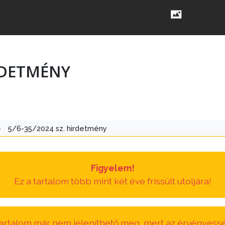
IRDETMÉNY
>
5/6-35/2024 sz. hirdetmény
Figyelem!
Ez a tartalom több mint két éve frissült utoljára!
 tartalom már nem jeleníthető meg, mert az érvényessé