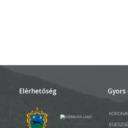
AZ
ÉPÜLŐ
VÁROS
FEJLESZTÉSEK
KÖRNYEZETVÉDELEM
TELEPÜLÉSRENDEZÉS
Elérhetőség
Gyors 
STRATÉGIÁK
ÉS
KORONAV
KONCEPCIÓK
EGÉSZSÉ