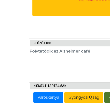
LAKOSSÁGI
INFORMÁCIÓK
HASZNOS
KVÍZ
ELŐZŐ CIKK
Folytatódik az Alzheimer café
A
VÁROS
PÉNZÜGYEI
KIEMELT TARTALMAK
KÖLTSÉGVETÉSI
Városkártya
Gyöngyösi Újság
RENDELETEK