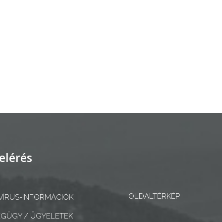
elérés
OLDALTÉRKÉP
ÍRUS-INFORMÁCIÓK
GÜGY / ÜGYELETEK